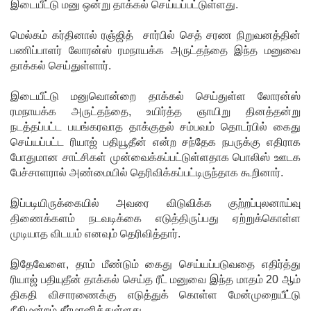
செப்டம்பர்
இடையீட்டு மனு ஒன்று தாக்கல் செய்யப்பட்டுள்ளது.
29ஆம்
மெல்கம் கர்தினால் ரஞ்ஜித் சார்பில் செத் சரண நிறுவனத்தின்
தேதி
பணிப்பாளர் லோரன்ஸ் ரமநாயக்க அருட்தந்தை இந்த மனுவை
தாக்கல் செய்துள்ளார்.
காணொ
இடையீட்டு மனுவொன்றை தாக்கல் செய்துள்ள லோரன்ஸ்
ளி மூலம்
ரமநாயக்க அருட்தந்தை, உயிர்த்த ஞாயிறு தினத்தன்று
சாட்சியம
நடத்தப்பட்ட பயங்கரவாத தாக்குதல் சம்பவம் தொடர்பில் கைது
செய்யப்பட்ட ரியாஜ் பதியூதீன் என்ற சந்தேக நபருக்கு எதிராக
ளிக்க
போதுமான சாட்சிகள் முன்வைக்கப்பட்டுள்ளதாக பொலிஸ் ஊடக
நீதிமன்றம்
பேச்சாளரால் அண்மையில் தெரிவிக்கப்பட்டிருந்தாக கூறினார்.
உத்தரவு!
இப்படியிருக்கையில் அவரை விடுவிக்க குற்றப்புலனாய்வு
நேற்றைய
திணைக்களம் நடவடிக்கை எடுத்திருப்பது ஏற்றுக்கொள்ள
முடியாத விடயம் எனவும் தெரிவித்தார்.
மெகசின்
சிறை
இதேவேளை, தாம் மீண்டும் கைது செய்யப்படுவதை எதிர்த்து
ரியாஜ் பதியுதீன் தாக்கல் செய்த ரீட் மனுவை இந்த மாதம் 20 ஆம்
மோதலில்
திகதி விசாரணைக்கு எடுத்துக் கொள்ள மேன்முறையீட்டு
கைதி
நீதிமன்றம் தீர்மானித்துள்ளது.