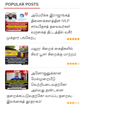
மோதலில்
POPULAR POSTS
இருவர்
அமெரிக்க இராஜாங்கத்
பலி!
திணைக்களத்தின் IVLP
சர்வதேசத் தலைவர்கள்
குருவிட்ட
வருகைத் திட்டத்தில் வசீர்
சிறைச்சா
முக்தார் பங்கேற்பு.
லையில்
மஹர சிறைக் கைதிகளில்
அமைதியி
சிலர் பூசா சிறைக்கு மாற்றம்
ன்மை!
மீனவர்க
அனோஜனுக்கான
மேல்முறையீடு
ள்
வெற்றியடைவதற்கோ
விடுதலை
அல்லது தண்டனை
குறைக்கப்படுவதற்கோ வாய்ப்பு குறைவு -
கோரி
இலங்கைத் தூதரகம்!
ஜெய்சங்க