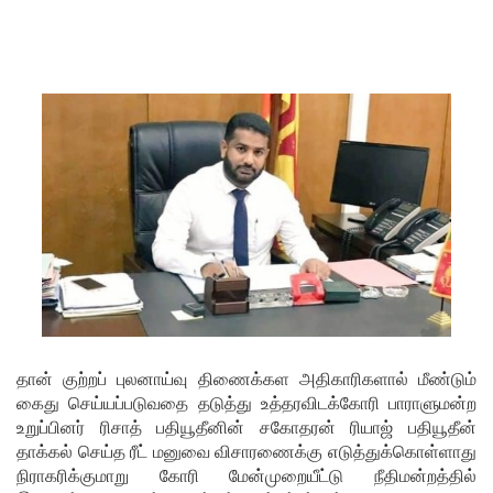
சிறைச்சா
லையை
சுற்றி
பலத்த
பாதுகாப்பு!
லலித் -
குகன்
காணாமற்
போன
வழக்கு
தான் குற்றப் புலனாய்வு திணைக்கள அதிகாரிகளால் மீண்டும்
கோட்டாப
கைது செய்யப்படுவதை தடுத்து உத்தரவிடக்கோரி பாராளுமன்ற
ய
உறுப்பினர் ரிசாத் பதியூதீனின் சகோதரன் ரியாஜ் பதியூதீன்
தாக்கல் செய்த ரீட் மனுவை விசாரணைக்கு எடுத்துக்கொள்ளாது
ராஜபக்ச
நிராகரிக்குமாறு கோரி மேன்முறையீட்டு நீதிமன்றத்தில்