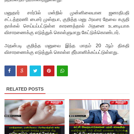
ஒருவர்
மனுதார் சார்பில் மன்றில் முன்னிலையான ஜனாதிபதி
சட்டத்தரணி பைசர் முஸ்தபா, குறித்த மனு அவசர தேவை கருதி
பலி!
தாக்கல் செய்யப்பட்டுள்ள காரணத்தால் அதனை உடனடியாக
நாட்டில்
விசாரணைக்கு எடுத்துக் கொள்ளுமாறு கேட்டுக்கொண்டார்.
தொடரும்
அதன்படி குறித்த மனுவை இந்த மாதம் 20 ஆம் திகதி
சிறைக்கல
விசாரணைக்கு எடுத்துக் கொள்ள தீர்மானிக்கப்பட்டுள்ளது.
வரங்கள் -
முப்படையி
னருக்கு
RELATED POSTS
விடுக்கப்ப
ட்ட
அறிவிப்பு!
சிறையின்
வாயிற்கத
ஒரே குடும்பத்தைச் சேர்ந்த
கட்சி பேதங்களை மறந்து