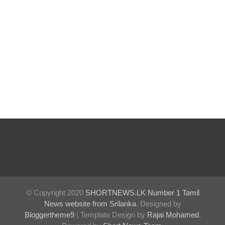
லைகளின்
நிலைமை
கட்டுப்பாட்
டுக்குள்!
வர்த்தமா
னியில்
வெளியா
னது
22வது
அரசியல
மைப்புத்
© Copyright 2020
SHORTNEWS.LK Number 1 Tamil
திருத்தச்
News website from Srilanka
. Designed by
Bloggertheme9
| Template Design by
Rajai Mohamed
.
சட்டமூலம்