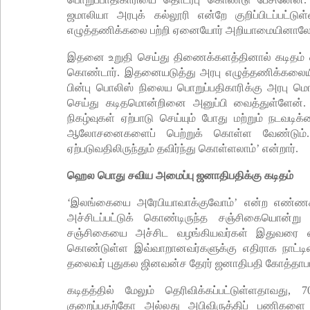
ஜமாலியா அரபுக் கல்லூரி என்றே குறிப்பிடப்பட்டுள
எழுத்தணிக்கலை பற்றி ஏனையோர் அறியாமையினாலேயே ச
இதனை உறுதி செய்து திணைக்களத்தினால் கடிதம் 
கொண்டார். இதனையடுத்து அரபு எழுத்தணிக்கலையில
பின்பு பொலிஸ் நிலைய பொறுப்பதிகாரிக்கு அரபு மொ
செய்து கடிதமொன்றினை அனுப்பி வைத்துள்ளேன். அ
நிகழ்வுகள் ஏற்பாடு செய்யும் போது மற்றும் நடவ
ஆலோசனைகளைப் பெற்றுக் கொள்ள வேண்டும். அ
ஏற்படுவதிலிருந்தும் தவிர்ந்து கொள்ளலாம்’ என்றார்.
ஹெல பொது சவிய அமைப்பு ஜனாதிபதிக்கு கடிதம்
‘இலங்கையை அரேபியாவாக்குவோம்’ என்ற எண்ணக் 
அச்சிடப்பட்டுக் கொண்டிருந்த சஞ்சிகையொன்று
சஞ்சிகையை அச்சிட வழங்கியவர்கள் இதுவரை க
கொண்டுள்ள இவ்வாறானவர்களுக்கு எதிராக நாட்ட
தலைவர் புதுகல ஜினவன்ச தேரர் ஜனாதிபதி கோத்தாபய ரா
கடிதத்தில் மேலும் தெரிவிக்கப்பட்டுள்ளதாவது
குறைப்பதற்கோ அல்லது அபிவிருத்திப் பணிகளை 