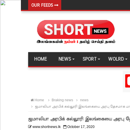
OUR FEEDS
நான்கு மாவட்டங்களுக்கு மண்சரிவு அபாய எச்சரிக்
மட்டக்களப்பு சிறைச்சாலையை சுற்றி பலத்த பாதுகாப்ப
லலித் - குகன் காணாமற்போன வழக்கு கோட்டாபய ரா
நீதிமன்றம் உத்தரவு!
நேற்றைய மெகசின் சிறை மோதலில் கைதி ஒருவர் பல
HOME
NEWS
SPORT
WOLRD
நாட்டில் தொடரும் சிறைக்கலவரங்கள் - முப்படையினருக
சிறையின் வாயிற்கதவை முற்றுகையிட்ட பல்லன்சேன
பேராதனைப் பல்கலை மாணவர்களுக்கான முக்கிய அற
பள்ளஞ்சேனை சிறையில் பதற்றம்: கைதிகள் கூரையி
Home
Braking news
news
குருவிட்ட சிறையின் பதற்றம் கட்டுப்பாட்டுக்குள் வந்த
ஜமாலியா அரபிக் கல்லூரி இலங்கையை அரபு தேசமாக மா
புதிய மெகசின் சிறைச்சாலையில் நேற்று அமைதியின்மை
ஜமாலியா அரபிக் கல்லூரி இலங்கையை அரபு த
குருவிட்ட சிறை மோதலில் இருவர் பலி!
www.shortnews.lk
October 17, 2020