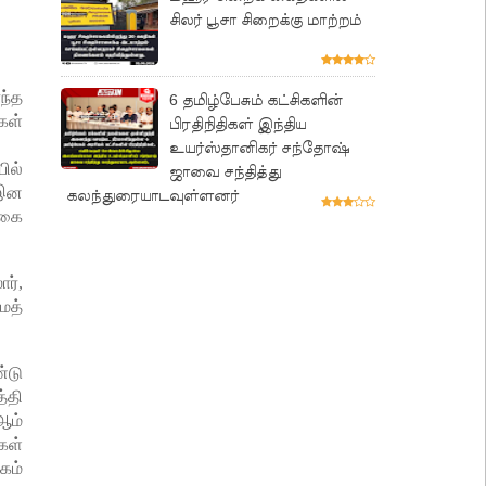
சிலர் பூசா சிறைக்கு மாற்றம்
ந்த
6 தமிழ்பேசும் கட்சிகளின்
கள்
பிரதிநிதிகள் இந்திய
உயர்ஸ்தானிகர் சந்தோஷ்
ில்
ஜாவை சந்தித்து
 இன
கலந்துரையாடவுள்ளனர்
ிகை
ர்,
ைத்
்டு
்தி
ஆம்
கள்
கம்