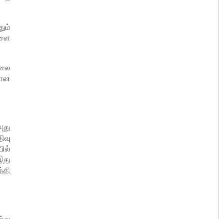
ும்
களை
்லை
கான
அது
ிவு
ில்
இது
்தி