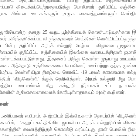
கையை அரேபியாவாக்குவோம்’ என்று குறிப்பிட்ட சஞ்சிகையொன
்பாடு கிடைக்கப்பெற்றதையடுத்து பொலிஸார் குறிப்பிட்ட சஞ்சிக
ளதாக சிங்கள ஊடகங்களும் ,சமூக வலைத்தளங்களும் செய்தி
கல்லூரியொன்று தனது 25 வருட பூர்த்தியைக் கொண்டாடுவதற்காக இ
ர் பகிர்ந்தளிக்கப்பட விருந்ததாகவும் செய்திகள் வெளியிடப்பட்டிருந்
 பின்பு குறிப்பிட்ட அரபுக் கல்லூரி மேற்படி விழாவை முழுமை
உண்மையில் குறிப்பிட்ட சஞ்சிகையில் இலங்கை வரைபடத்தினுள் ஜமால
 உள்ளடக்கப்பட்டுள்ளது. இதனைப் புரிந்து கொள்ள முடியாது ஊடகங்
யுள்ளன. அத்தோடு சஞ்சிகைகளை பொலிஸார் கைப்பற்றுவதற்கு முன்ன
ே மேற்படி வெள்ளிவிழா நிகழ்வை கொவிட் -19 பரவல் காரணமாக கல்ல
திபர் ‘விடிவெள்ளி’ க்குத் தெரிவித்தார். அரபுக் கல்லூரி மீது பொய
படுத்திய ஊடகங்கள் மீது கல்லூரி நிர்வாகம் சட்ட நடவடிக
ரணிகளின் ஆலோசனைகளைக் கோரியுள்ளதாகவும் அவர் கூறினார்.
ாளர்
ிப்பாளர் ஏ.பி.எம். அஷ்ரபிடம் இவ்விவகாரம் தொடர்பில் ‘விடிவெள்
்கையில், ‘கஹட்டகஸ்திகிலிய ஜமாலியா அரபுக் கல்லூரியின் விவகா
க்களத்தின் கவனத்திற்குக் கொண்டு வரப்பட்டது. நான் பொலிஸ் நி
 அரபு எழுத்தணிக் கலையின் அடிப்படையில் இலங்கை வரைபடத்த