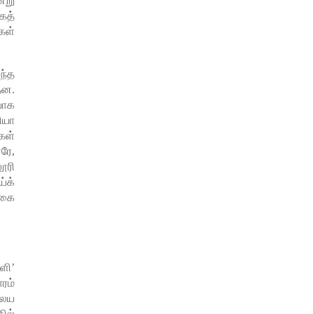
்று
ைத்
கள்
ந்த
தன.
யாக
ியா
கள்
ரே,
ூரி
்க்
்கை
ளி’
ரம்
லைய
ில்