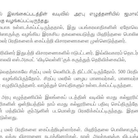
ில் இலங்கைப்படத்தின் வடிவில் அரபு எழுத்தணியில் ஜமால
ு வழங்கப்பட்டிருந்தது.
ையாக உள்ளடக்கப்பட்டிருந்ததால், இது பயங்கரவாதிகளின் ஏதோவ
ஸாருக்கு வழங்கிய இரகசிய தகவலையடுத்து மிஹிந்தலை பொலிஸ
்பு மலர் பிரதிகளைக் கைப்பற்றி விசாரணைகளை முன்னெடுத்தனர்.
ுப் பிரிவினர் இதுபற்றி விசாரணைகளில் ஈடுபட்டனர். இவ்விவகாரம் தொடர்
வி எஸ்.அகமட் ‘விடிவெள்ளி’குக் கருத்துத் தெரிவிக்கையில்,
்காகவே சிறப்பு மலர் வெளியிடத் திட்டமிட்டிருந்தோம். 500 பிரதி
ு வழங்கியிருந்தோம். சிறப்பு மலரில் பழைய மாணவர்கள், மாணவர்க
எழுதியிருந்தனர். வாழ்த்துச் செய்திகளும் உள்ளடக்கப்பட்டிருந்தன.
 அரபு எழுத்தணியில் இலங்கைப் படத்தின் வடிவில் எமது கல்லூரிய
ிகளின் ஒன்றியத்தில் நாம் எமது கல்லூரியைப் பதிவு செய்திருந்தோ
 மத்தியில் குர்ஆனின் படமொன்று பிரசுரிக்கப்பட்டிருந்தது. இதன
டுள்ளது.
ு மலர் பிரதிகளை கைப்பற்றியுள்ளார்கள். மிஹிந்தலை பொலிஸாருக்க
க்கு வந்து விசாரணை நடாத்தினார்கள். நான் அவர்களுக்கு விடயத