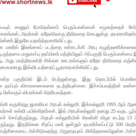
ையும் காணும் போதெல்லாம் பெரும்பான்மைச் சமூகத்தைச் சேர்
சுலோகங்கள், அவர்கள் ஏதோவொரு தீவிரவாத செயலுக்கு தயாராகிறார்
 பின்னர் இதுவே யதார்த்தமாகிவிட்டது.
ிழா மலரில் இலங்கைப் படத்தை உள்ளடக்கி அரபு எழுத்தணிக்கலைய
ிருந்தமை பாதுகாப்பு தரப்பினர் மத்தியிலும் அப்பகுதி பெரும்பான்மை
ிட்டது. அது மாத்திரமன்றி சிங்கள ஊடகங்களும் ஏதோ தீவிரவாத சஞ்ச
ையானது இவ்விடயத்தைப் பூதாகரமாக்கிவிட்டது.
்ற பகுதியில் இடம் பெற்றுள்ளது. இது தொடர்பில் பொலிஸா
 என பல தரப்பும் விசாரணைகளை நடத்தியுள்ளன. இச்சம்பவத்தின் உண்ம
ு பின்வரும் விபரங்கள் தெரியவந்தன.
கி வருகிறது ஜமாலியா அரபுக் கல்லூரி. இக்கல்லூரி 1995 ஆம் ஆண
ர்கள் கல்வி பயில்கிறார்கள். இவ் அரபுக்கல்லூரி தனது 25 வருட பூர்த
செய்திருந்தது. அறபுக் கல்லூரியின் வெள்ளி விழா கடந்த 13 
ுந்தது. இதற்கென சிறப்பு மலர் ஒன்றும் தயாரிக்கப்பட்டு 500 பிரதி
. சஞ்சிகையை அச்சிடுவதற்கு அநுராதபுரம் மிகிந்தலையிலுள்ள அச்ச