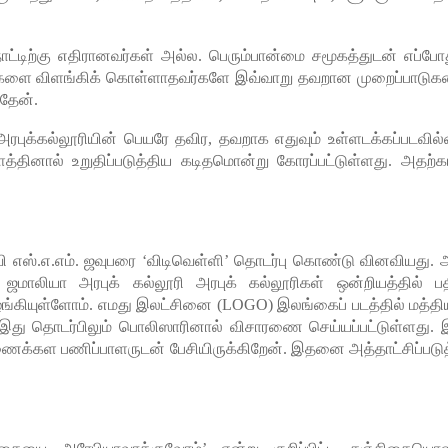
 நாட்டிற்கு எதிரானவர்கள் அல்ல. பெரும்பான்மை சமூகத்துடன் எப்போத
துக்களை விளங்கிக் கொள்ளாதவர்களே இவ்வாறு தவறான முறைப்பாடு
்தேன்.
தணி அரபுக்கல்லூரியின் பெயரே தவிர, தவறாக எதுவும் உள்ளடக்கப்படவில
தினால் உறுதிப்படுத்திய கடிதமொன்று கோரப்பட்டுள்ளது. அதற்
ி எஸ்.எ.எம். ஜவுபரை ‘விடிவெள்ளி’ தொடர்பு கொண்டு வினவியது. 
 ஜமாலியா அரபுக் கல்லூரி அரபுக் கல்லூரிகள் ஒன்றியத்தில் பத
 வழங்கியுள்ளோம். எமது இலட்சினை (LOGO) இலங்கைப் படத்தில் மத்திய
ு தொடர்பிலும் பொலிஸாரினால் விசாரணை செய்யப்பட்டுள்ளது. 
ிணைக்கள பணிப்பாளருடன் பேசியிருக்கிறேன். இதனை அத்தாட்சிப்படுத