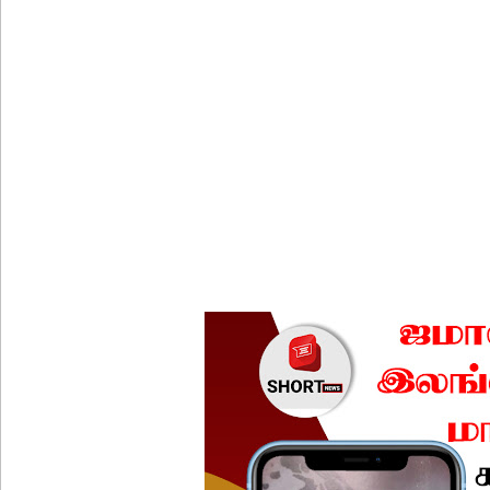
குருவிட்ட சிறைச்சாலையில் அமைதியின்மை!
மீனவர்கள் விடுதலை கோரி ஜெய்சங்கருக்கு விஜய் கட
இரு ஆண்டுகள் இலக்கு நிர்ணயிக்கப்பட்ட டெங்கு ஒ
முழுமையான கட்டுப்பாட்டுக்குள் வந்த மெகசின் சிறை
ஹிருணிகாவின் சிறைத் தண்டனைக்கு எதிரான மேல்ம
சுகாதார உதவியாளர் நியமனங்களில் சுகாதார தொண்
யாழ்.சிறைச்சாலையிலும் விசேட பாதுகாப்பு நடவடிக்
இலங்கை அணியின் பலம் துடுப்பாட்டத்திலேயே உள்
நீர்கொழும்பு சிறைச்சாலை மோதல்: சந்தேகநபர்கள்