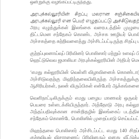
ஒன்றுக்கு வழங்கப்பட்டிருந்தது.
அரபுக்கல்லூரியின் சிறப்பு மலரான சஞ்சிகைய
அரபுக்கல்லூரி என பெயர் எழுதப்பட்டு அச்சிடுவதற்க
அரபு எழுத்துக்கள் இலங்கை வரைபடத்தில் முழும
திட்டமென சந்தேகம் கொண்ட அச்சக ஊழியர் பொலி
அச்சகத்தை சுற்றிவளைத்து அச்சிடப்பட்டிருந்த சிறப
குற்றப்புலனாய்வுப் பிரிவினர் பொலிஸார் மற்றும் உளவ
ஹெட்டுவெவ ஜமாலியா அரபுக்கல்லூரியின் அதிபர் மெளல
‘எமது கல்லூரியின் வெள்ளி விழாவினைக் கொண்டாடுவதற
அச்சிடுவதற்கு மிஹிந்தலையிலிருந்த அச்சகத்துக்க
ஆசிரியர்கள், நலன் விரும்பிகள் என்போர் ஆக்கங்களை 
வெளிநாட்டிலிருக்கும் எமது பழைய மாணவர் ஒருவர்
பெயரை உள்ளடக்கியிருந்தார். அத்தோடு அரபு கல்லூர
அந்தப்பதிவுக்கான சான்றிதழில் இலங்கைப் படத்தின்
சந்தேகம் கொண்டே பொலிஸில் முறைப்பாடு செய்யப்பட்
மிஹந்தலை பொலிஸார் அச்சிடப்பட்ட எமது 140 சிறப்ப
குற்றவியல் விசாரணைப் பிரிவினரும் எனது வீட்டு