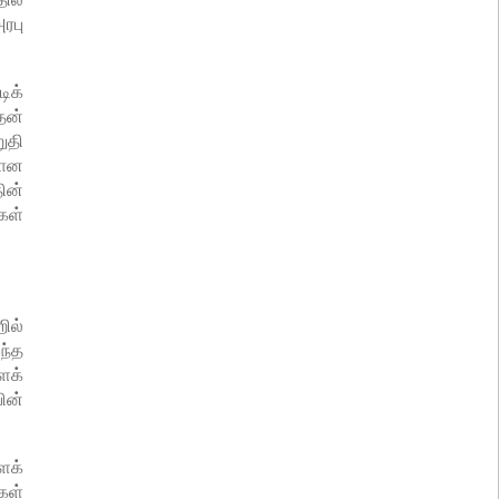
ரபு
ிக்
தன்
ுதி
றான
ின்
கள்
ில்
ந்த
ைக்
ின்
ைக்
கள்