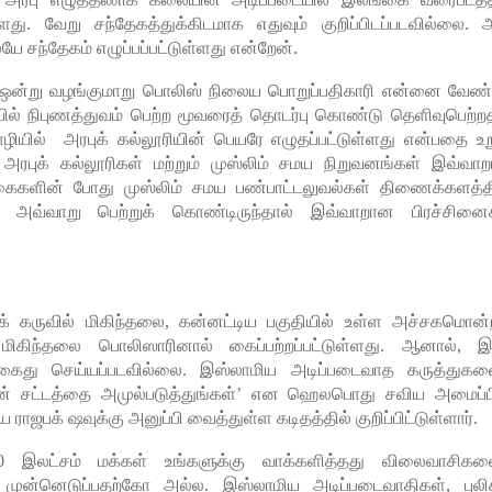
்ளது. வேறு சந்தேகத்துக்கிடமாக எதுவும் குறிப்பிடப்படவில்லை. அ
ந்தேகம் எழுப்பப்பட்டுள்ளது என்றேன்.
ஒன்று வழங்குமாறு பொலிஸ் நிலைய பொறுப்பதிகாரி என்னை வேண்ட
் நிபுணத்துவம் பெற்ற மூவரைத் தொடர்பு கொண்டு தெளிவுபெற்ற
ழியில் அரபுக் கல்லூரியின் பெயரே எழுதப்பட்டுள்ளது என்பதை உற
ரபுக் கல்லூரிகள் மற்றும் முஸ்லிம் சமய நிறுவனங்கள் இவ்வா
டிக்கைகளின் போது முஸ்லிம் சமய பண்பாட்டலுவல்கள் திணைக்களத்த
வ்வாறு பெற்றுக் கொண்டிருந்தால் இவ்வாறான பிரச்சினை
கருவில் மிகிந்தலை, கன்னட்டிய பகுதியில் உள்ள அச்சகமொன்ற
 மிகிந்தலை பொலிஸாரினால் கைப்பற்றப்பட்டுள்ளது. ஆனால், இ
ைது செய்யப்படவில்லை. இஸ்லாமிய அடிப்படைவாத கருத்துகள
ின் சட்டத்தை அமுல்படுத்துங்கள்’ என ஹெலபொது சவிய அமைப்ப
ஜபக் ஷவுக்கு அனுப்பி வைத்துள்ள கடிதத்தில் குறிப்பிட்டுள்ளார்.
, 70 இலட்சம் மக்கள் உங்களுக்கு வாக்களித்தது விலைவாசிகள
முன்னெடுப்பதற்கோ அல்ல. இஸ்லாமிய அடிப்படைவாதிகள், புலி