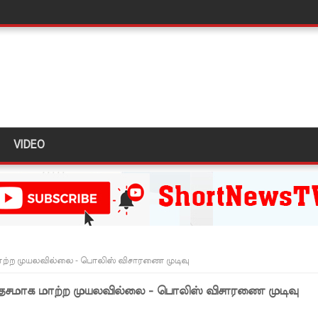
கை!
ு!
ஜபக்ச செப்டம்பர் 29ஆம் தேதி காணொளி மூலம் சாட்சியமளிக்க
ி!
VIDEO
்கு விடுக்கப்பட்ட அறிவிப்பு!
 கைதிகள்!
ிவிப்பு
ல் ஏறி போராட்டம்
து!
ற்ற முயலவில்லை - பொலிஸ் விசாரணை முடிவு
 - 11 பேர் காயம்!
ேசமாக மாற்ற முயலவில்லை - பொலிஸ் விசாரணை முடிவு