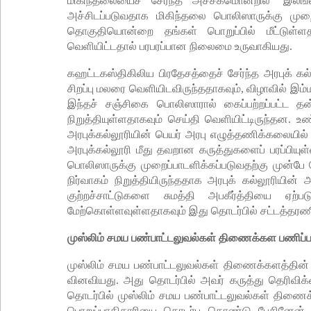
மிகிந்தலையைச் சேர்ந்த அச்சகமொன்றில் ‘இலங்
அச்சிடப்படுவதாக மிகிந்தலை பொலிஸாருக்கு முறைப
தொகுதியொன்றை தங்கள் பொறுப்பில் மீட்டுள்
வெளியிட்டதால் பரபரப்பான நிலைமை உருவாகியது.
கஹட்டகஸ்திகிலிய பிரதேசத்தைச் சேர்ந்த அரபுக் 
சிறப்பு மலரை வெளியிடவிருந்ததாகவும், விழாவில் இம்மல
இந்தச் சஞ்சிகை பொலிஸாரால் கைப்பற்றப்பட்ட தன்
நிறுத்தியுள்ளதாகவும் செய்தி வெளியிட்டிருந்தன. 
அரபுக்கல்லூரியின் பெயர் அரபு எழுத்தணிக்கலையில்
அரபுக்கல்லூரி மீது தவறான கருத்துகளைப் பரப்பி
பொலிஸாருக்கு முறைப்பாடளிக்கப்படுவதற்கு முன்ப
நிர்வாகம் நிறுத்தியிருந்ததாக அரபுக் கல்லூரியின் அ
குற்றச்சாட்டுகளை சுமத்தி அபகீர்த்தியை ஏற்
மேற்கொள்ளவுள்ளதாகவும் இது தொடர்பில் சட்டத்த
முஸ்லிம் சமய பண்பாட்டலுவல்கள் திணைக்கள பணிப்ப
முஸ்லிம் சமய பண்பாட்டலுவல்கள் திணைக்களத்தின் பண
வினவியது. அது தொடர்பில் அவர் கருத்து தெரிவிக
தொடர்பில் முஸ்லிம் சமய பண்பாட்டலுவல்கள் திணை
பொறுப்பாதிகாரியை தொடர்பு கொண்டு பேசினேன்.