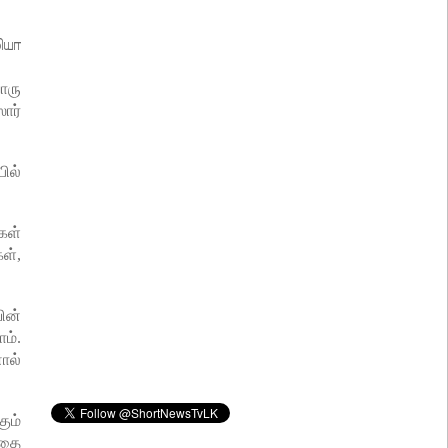
ியா
ொரு
ார்
பில்
கள்
ள்,
ின்
ம்.
ால்
ும்
்தை