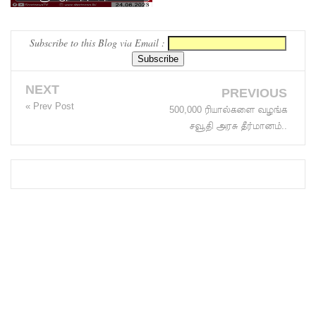
கண்ணாடிக் கட்டிடம்.
இலங்கை
த்
Subscribe to this Blog via Email :
தூதரகம்!
இந்திய
NEXT
PREVIOUS
« Prev Post
வெளியுற
500,000 ரியால்களை வழங்க
சவூதி அரசு தீர்மானம்..
வுச்
செயலாள
ருக்கும்,
ஜனாதிபதி
க்கும்
இடையில்
சந்திப்பு!
தமிழ்