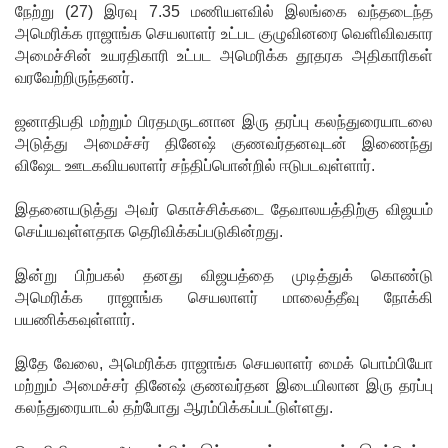
இலக்கு
நேற்று (27) இரவு 7.35 மணியளவில் இலங்கை வந்தடைந்த
அமெரிக்க ராஜாங்க செயலாளர் உட்பட குழுவினரை வெளிவிவகார
சீரற்ற
அமைச்சின் உயரதிகாரி உட்பட அமெரிக்க தூதரக அதிகாரிகள்
வானிலை
வரவேற்றிருந்தனர்.
யால் 16
ஜனாதிபதி மற்றும் பிரதமருடனான இரு தரப்பு கலந்துரையாடலை
ஆயிரத்தி
அடுத்து அமைச்சர் தினேஷ் குணவர்தனவுடன் இணைந்து
விஷேட ஊடகவியலாளர் சந்திப்பொன்றில் ஈடுபடவுள்ளார்.
ற்கும்
அதிகமா
இதனையடுத்து அவர் கொச்சிக்கடை தேவாலயத்திற்கு விஜயம்
செய்யவுள்ளதாக தெரிவிக்கப்படுகின்றது.
னோருக்கு
இன்று பிற்பகல் தனது விஜயத்தை முடித்துக் கொண்டு
பாதிப்பு
அமெரிக்க ராஜாங்க செயலாளர் மாலைத்தீவு நோக்கி
மத்திய
பயணிக்கவுள்ளார்.
மாகாணத்
இதே வேலை, அமெரிக்க ராஜாங்க செயலாளர் மைக் பொம்பியோ
தின் புதிய
மற்றும் அமைச்சர் தினேஷ் குணவர்தன இடையிலான இரு தரப்பு
கலந்துரையாடல் தற்போது ஆரம்பிக்கப்பட்டுள்ளது.
ஆளுநர்
பதவியேற்