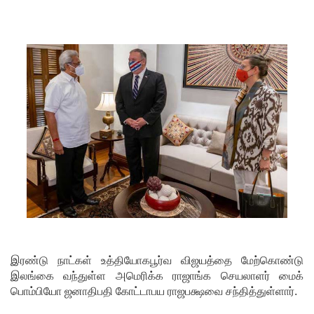
பிரேமதாச
!
சிறைகளு
ம்
குற்றவாளி
களும்
அற்ற
முன்மாதிரி
நாட்டை
உருவாக்கு
வதே
இரண்டு நாட்கள் உத்தியோகபூர்வ விஜயத்தை மேற்கொண்டு
அரசாங்க
இலங்கை வந்துள்ள அமெரிக்க ராஜாங்க செயலாளர் மைக்
பொம்பியோ ஜனாதிபதி கோட்டாபய ராஜபக்ஷவை சந்தித்துள்ளார்.
த்தின்