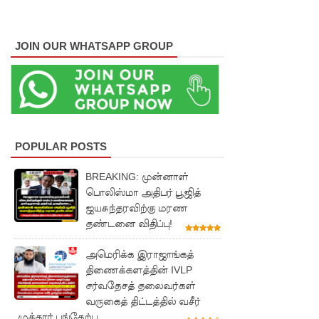
புலமைப்ப
ரிசில்
JOIN OUR WHATSAPP GROUP
மற்றும்
உயர்தரப்
பரீட்சைக
ளுக்கு
POPULAR POSTS
விசேட
ஏற்பாடுக
BREAKING: முன்னாள்
பொலிஸ்மா அதிபர் பூஜித்
ள்
ஜயசுந்தரவிற்கு மரண
களுத்து
தண்டனை விதிப்பு!
றை
அமெரிக்க இராஜாங்கத்
திணைக்களத்தின் IVLP
சிறைச்சா
சர்வதேசத் தலைவர்கள்
லைக்கு
வருகைத் திட்டத்தில் வசீர்
முக்தார் பங்கேற்பு.