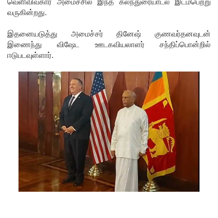
வெளிவிவகார அமைச்சில் இந்த கலந்துரையாடல் இடம்பெற்று
வருகின்றது.
பு!
எதிர்க்கட்
இதனையடுத்து அமைச்சர் தினேஷ் குணவர்தனவுடன்
இணைந்து விஷேட ஊடகவியலாளர் சந்திப்பொன்றில்
சித்
ஈடுபடவுள்ளார்.
தலைவ
ரைச்
சந்தித்தார்
இந்திய
வெளியுற
வுச்
செயலாள
ர் மிஸ்ரி!
அனோஜ
னுக்கான