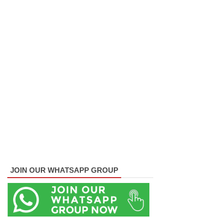
முன்மாதிரி
நாட்டை
உருவாக்கு
வதே
அரசாங்க
த்தின்
இலக்கு
சீரற்ற
வானிலை
யால் 16
JOIN OUR WHATSAPP GROUP
ஆயிரத்தி
ற்கும்
அதிகமா