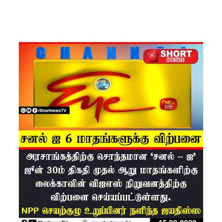
கைது
செய்ய
மலேசிய -
சர்வதேச
பொலிஸா
ருடன்
இலங்கை
இணைந்
து
நடவடிக்
கை!
ஈட்டி
எறிதலுக்