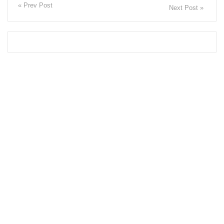
« Prev Post
Next Post »
ளாக
மாறியதால்
வாழ்க்கை
ச் சுமை
அதிகரித்த
து - சஜித்
பிரேமதாச
!
சிறைகளு
ம்
குற்றவாளி
களும்
அற்ற