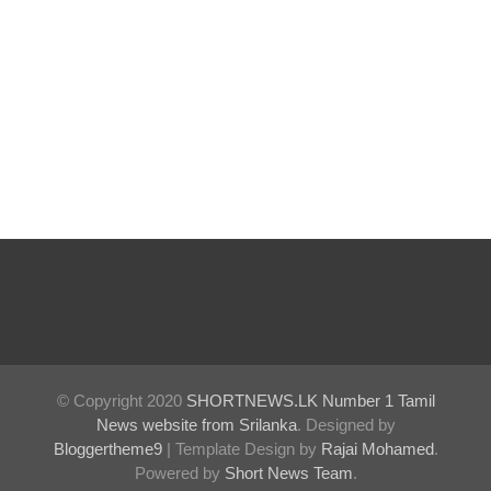
ருக்கும்,
ஜனாதிபதி
க்கும்
இடையில்
சந்திப்பு!
தமிழ்
பேசும்
மக்களின்
உரிமைக
ள்
© Copyright 2020
SHORTNEWS.LK Number 1 Tamil
தொடர்பில்
News website from Srilanka
. Designed by
இந்திய
Bloggertheme9
| Template Design by
Rajai Mohamed
.
Powered by
Short News Team
.
உயர்ஸ்தா