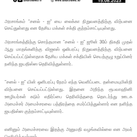
கான
உலக
அரசாங்கம் ''சனல் - ஐ" யை லைக்கா நிறுவனத்திற்கு விற்பனை
தரவரிசை
செய்துள்ளது என தேசிய மக்கள் சக்தி குற்றம்சாட்டியுள்ளது.
யில்
அரசாங்கத்திற்கு சொந்தமான ''சனல் - ஐ" ஜூன் 30ம் திகதி முதல்
ரூமேஷ்
ஆறு மாதங்களிற்கு விஐஎஸ் ஒலிபரப்பு நிறுவனத்திற்கு விற்பனை
தரங்க
செய்யப்பட்டுள்ளதாக தேசிய மக்கள் சக்தியின் செயற்குழு உறுப்பினர்
முதலிடத்தி
நளிந்த ஜயதிஸ்ஸ தெரிவித்துள்ளார்.
ல்!
''சனல் - ஐ" யின் ஒளிபரப்பு நேரம் எந்த வெளிப்படை தன்மையுமின்றி
புத்தாக்க
விற்பனை செய்யப்பட்டுள்ளது. இதனை அறிந்த ரூபவாஹினி
ஆராய்ச்சி
ஊழியர்கள் கடும் எதிர்ப்பை தெரிவித்ததை தொடர்ந்து ஊடக
அமைச்சர் அமைச்சரவை பத்திரத்தை சமர்ப்பித்துள்ளார் என நளிந்த
களுக்கு
ஜயதிஸ்ஸ குற்றம்சாட்டியுள்ளார்.
அரசின்
ஆதரவு
எனினும் அமைச்சரவை இதற்கு அனுமதி வழங்கவில்லை என அவர்
முழுமை
தெரிவித்துள்ளார்.