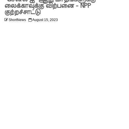
ணை
லைக்காவுக்கு விற்பனை - NPP
குற்றச்சாட்டு
ஆகஸ்ட்
ShortNews
August 15, 2023
24க்கு
ஒத்திவைப்
பு
பல்கலைக்
கழகப்
பதிவு
ஆரம்பம்
கஞ்சிபா
னை
இம்ரா
னை