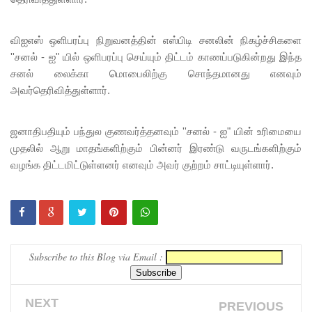
யாக
விஐஎஸ் ஒளிபரப்பு நிறுவனத்தின் எஸ்பிடி சனலின் நிகழ்ச்சிகளை
கிடைக்கும்
''சனல் - ஐ" யில் ஒளிபரப்பு செய்யும் திட்டம் காணப்படுகின்றது இந்த
- பிரதமர்!
சனல் லைக்கா மொபைலிற்கு சொந்தமானது எனவும்
அவர்தெரிவித்துள்ளார்.
மாகாண
சபைத்
ஜனாதிபதியும் பந்துல குணவர்த்தனவும் ''சனல் - ஐ" யின் உரிமையை
தேர்தலை
முதலில் ஆறு மாதங்களிற்கும் பின்னர் இரண்டு வருடங்களிற்கும்
விரைவில்
வழங்க திட்டமிட்டுள்ளனர் எனவும் அவர் குற்றம் சாட்டியுள்ளார்.
நடத்துமா
று இந்தியா
கோரிக்
Subscribe to this Blog via Email :
கை!
ஐ.எம்.எப்.
NEXT
PREVIOUS
அடிமைக