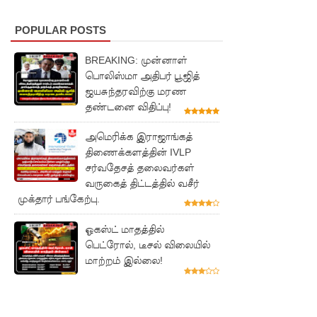
னோருக்கு
POPULAR POSTS
பாதிப்பு
மத்திய
BREAKING: முன்னாள்
பொலிஸ்மா அதிபர் பூஜித்
மாகாணத்
ஜயசுந்தரவிற்கு மரண
தின் புதிய
தண்டனை விதிப்பு!
ஆளுநர்
அமெரிக்க இராஜாங்கத்
திணைக்களத்தின் IVLP
பதவியேற்
சர்வதேசத் தலைவர்கள்
பு!
வருகைத் திட்டத்தில் வசீர்
முக்தார் பங்கேற்பு.
எதிர்க்கட்
சித்
ஓகஸ்ட் மாதத்தில்
பெட்ரோல், டீசல் விலையில்
தலைவ
மாற்றம் இல்லை!
ரைச்
சந்தித்தார்