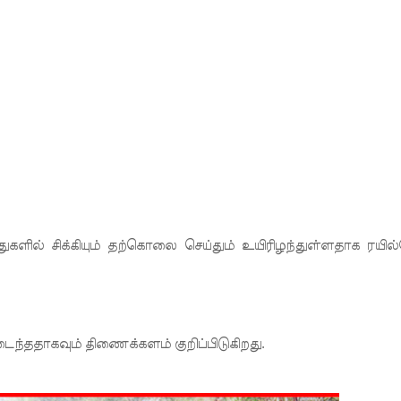
ல் ஏறி போராட்டம்
து!
 - 11 பேர் காயம்!
ிதம்!
ழிப்பு வேலைத்திட்டம் - அமைச்சர் நளிந்த ஜயதிஸ்ஸ!
!
துகளில் சிக்கியும் தற்கொலை செய்தும் உயிரிழந்துள்ளதாக ரயில
லைமை கட்டுப்பாட்டுக்குள்!
மடைந்ததாகவும் திணைக்களம் குறிப்பிடுகிறது.