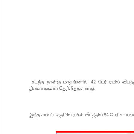
பள்ளஞ்சேனை சிறையில் பதற்றம்: கைதிகள் கூரையி
குருவிட்ட சிறையின் பதற்றம் கட்டுப்பாட்டுக்குள் வந்த
புதிய மெகசின் சிறைச்சாலையில் நேற்று அமைதியின்மை
குருவிட்ட சிறை மோதலில் இருவர் பலி!
குருவிட்ட சிறைச்சாலையில் அமைதியின்மை!
மீனவர்கள் விடுதலை கோரி ஜெய்சங்கருக்கு விஜய் கட
இரு ஆண்டுகள் இலக்கு நிர்ணயிக்கப்பட்ட டெங்கு ஒ
முழுமையான கட்டுப்பாட்டுக்குள் வந்த மெகசின் சிறை
கடந்த நான்கு மாதங்களில், 42 பேர் ரயில் விபத்
குருவிட்ட மற்றும் பல்லன்சேன சிறைச்சாலைகளின் நி
திணைக்களம் தெரிவித்துள்ளது.
இந்த காலப்பகுதியில் ரயில் விபத்தில் 84 பேர் காய