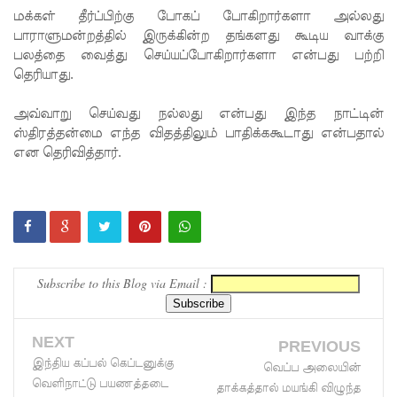
மக்கள் தீர்ப்பிற்கு போகப் போகிறார்களா அல்லது
த்தை
பாராளுமன்றத்தில் இருக்கின்ற தங்களது கூடிய வாக்கு
பலத்தை வைத்து செய்யப்போகிறார்களா என்பது பற்றி
மற்றும்
தெரியாது.
பாமன்க
அவ்வாறு செய்வது நல்லது என்பது இந்த நாட்டின்
டையில் 07
ஸ்திரத்தன்மை எந்த விதத்திலும் பாதிக்ககூடாது என்பதால்
மணித்தி
என தெரிவித்தார்.
யால நீர்
வெட்டு!
SLS
தரமற்ற
Subscribe to this Blog via Email :
தலைக்கவ
சங்கள்
NEXT
PREVIOUS
விற்றவர்க
இந்திய கப்பல் கெப்டனுக்கு
வெப்ப அலையின்
வெளிநாட்டு பயணத்தடை
தாக்கத்தால் மயங்கி விழுந்த
ளுக்கு