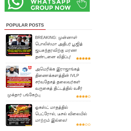
தடை!
இலங்கை
யின்
POPULAR POSTS
பெரிய
BREAKING: முன்னாள்
வெங்காய
பொலிஸ்மா அதிபர் பூஜித்
ஜயசுந்தரவிற்கு மரண
த்
தண்டனை விதிப்பு!
தேவையி
அமெரிக்க இராஜாங்கத்
ல் 10 வீதம்
திணைக்களத்தின் IVLP
சர்வதேசத் தலைவர்கள்
மட்டுமே
வருகைத் திட்டத்தில் வசீர்
உள்நாட்டு
முக்தார் பங்கேற்பு.
உற்பத்தி -
ஓகஸ்ட் மாதத்தில்
வசந்த
பெட்ரோல், டீசல் விலையில்
மாற்றம் இல்லை!
சமரசிங்க!