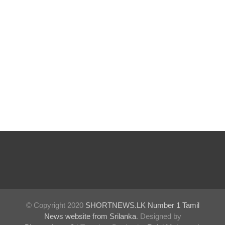
குருக்கள்ம
டம்
மனிதப்பு
தைகுழி
வழக்கு
விசார
ணை
ஆகஸ்ட்
24க்கு
ஒத்திவைப்
பு
பல்கலைக்
© Copyright 2020
SHORTNEWS.LK Number 1 Tamil
News website from Srilanka
. Designed by
கழகப்