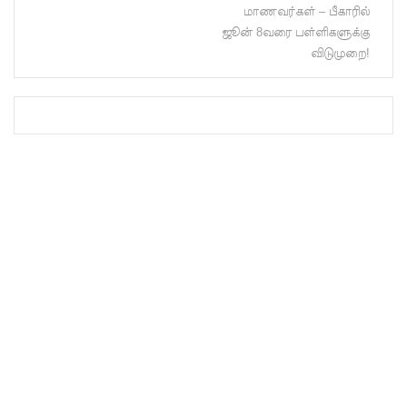
மாணவர்கள் – பீகாரில்
அபராதம்!
ஜூன் 8வரை பள்ளிகளுக்கு
கொழும்பி
விடுமுறை!
ல்
சட்டவி
ரோத
மருந்துக்
களஞ்சிய
ம்
முற்றுகை!
ஓகஸ்ட்
மாதத்திற்
கான
லிட்ரோ