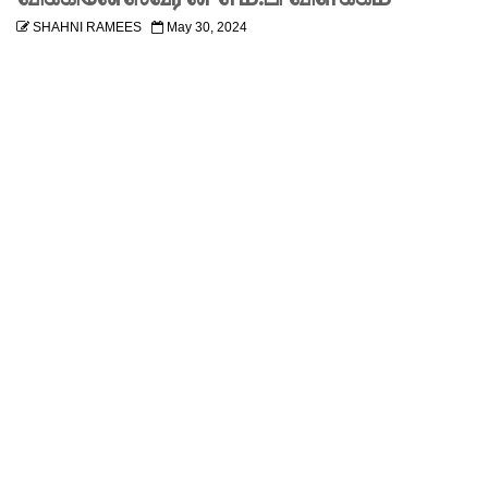
தொடர்பா
SHAHNI RAMEES
May 30, 2024
ன
அறிக்கை
ஜனாதிபதி
யிடம்!
கட்டார்
சாரிட்டியி
னால்
களுத்து
றை
முஸ்லிம்
மத்திய
கல்லூரியி