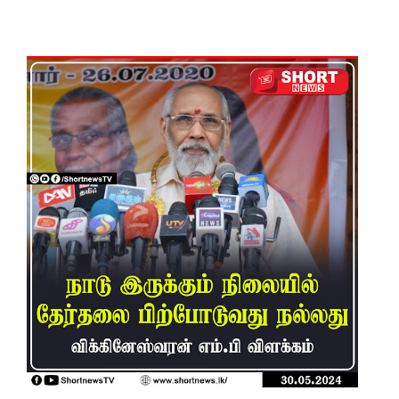
ல்
நிர்மாணிக்
கப்பட்ட
நவீன
விஞ்ஞான
ஆய்வகக்
கட்டிடம்
திறப்பு!
சாகரவின்
சர்ச்சை
கருத்து
தொடர்பில்
நீதிமன்றி