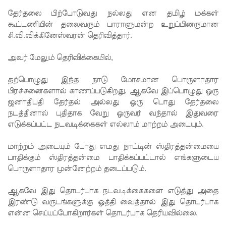
ல்
தேர்தலை பிற்போடுவது நல்லது என தமிழ் மக்கள்
விடயங்க
கூட்டணியின்
தலைவரும் பாராளுமன்ற உறுப்பினருமான
சி.வி.விக்கினேஸ்வரன் தெரிவித்தார்.
ளை
சமர்ப்பித்த
அவர் மேலும் தெரிவிக்கையில்,
பொலிஸா
தற்பொழுது இந்த நாடு மோசமான பொருளாதார
ர்!
பிரச்சனைகளால் காணப்படுகிறது. ஆகவே இப்பொழுது ஒரு
ஜனாதிபதி தேர்தல் அல்லது ஒரு பொது தேர்தலை
டெங்குவா
நடத்தினால் புதிதாக வேறு ஒருவர் வந்தால் இதுவரை
ல்
எடுக்கப்பட்ட நடவடிக்கைகள் எல்லாம் மாற்றம் அடையும்.
உயிரிழந்த
மாற்றம் அடையும் போது எமது நாட்டின் ஸ்திரத்தன்மையை
வர்களின்
பாதிக்கும் ஸ்திரத்தன்மை பாதிக்கப்பட்டால் எங்களுடைய
பொருளாதார முன்னேற்றம் தடைப்படும்.
எண்ணிக்
கை
ஆகவே இது தொடர்பாக நடவடிக்கைகளை எடுத்து அதை
இரண்டு வருடங்களுக்கு ஒத்தி வைத்தால் இது தொடர்பாக
அதிகரிப்பு!
என்ன செய்யப்போகிறார்கள் தொடர்பாக தெரியவில்லை.
வெள்ளவ