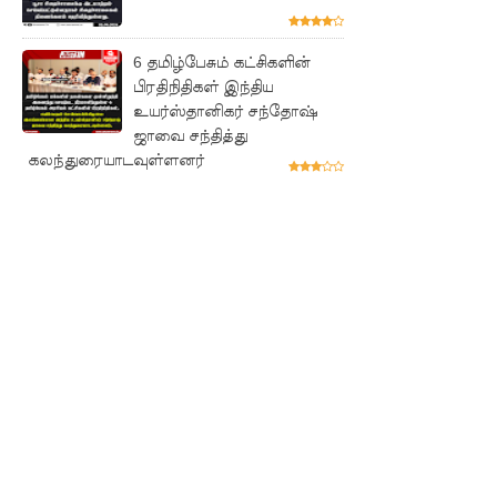
விடுக்கப்ப
ட்ட
6 தமிழ்பேசும் கட்சிகளின்
அறிவிப்பு!
பிரதிநிதிகள் இந்திய
உயர்ஸ்தானிகர் சந்தோஷ்
சிறையின்
ஜாவை சந்தித்து
வாயிற்கத
கலந்துரையாடவுள்ளனர்
வை
முற்றுகை
யிட்ட
பல்லன்சே
ன
கைதிகள்!
பேராத
னைப்