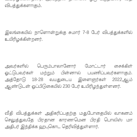
விபத்துக்களாகும்.
ம்பு
சிறைச்சா
லை
இலங்கையில் நாளொன்றுக்கு சுமார் 7-8 பேர் விபத்துக்களில்
உயிரிழக்கின்றனர்.
மோதல்:
சந்தேகநப
ர்கள் 62
அவர்களில் பெரும்பாலானோர் மோட்டார் சைக்கிள்
ஆக
ஓட்டுபவர்கள் மற்றும் பின்னால் பயணிப்பவர்களாகும்.
அத்தோடு 18-28 வயதுடைய இளைஞர்கள் 2022ஆம்
உயர்வு
ஆண்டுடன் ஒப்பிடுகையில் 230 பேர் உயிரிழந்துள்ளனர்.
நான்கு
மாவட்டங்
வீதி விபத்துக்கள் அதிகரிப்பதற்கு மதுபோதையில் வாகனம்
களுக்கு
செலுத்துவதே பிரதான காரணமென பிரதி பொலிஸ் மா
மண்சரிவு
அதிபர் இந்திக்க ஹபுகொட தெரிவித்துள்ளார்.
அபாய