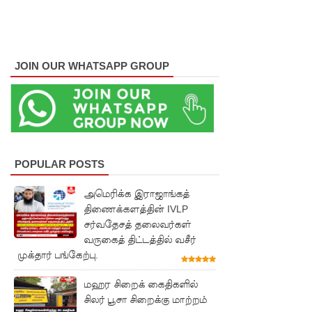
நேற்றைய
மெகசின்
சிறை
JOIN OUR WHATSAPP GROUP
மோதலில்
கைதி
ஒருவர்
பலி!
POPULAR POSTS
நாட்டில்
அமெரிக்க இராஜாங்கத்
தொடரும்
திணைக்களத்தின் IVLP
சிறைக்கல
சர்வதேசத் தலைவர்கள்
வருகைத் திட்டத்தில் வசீர்
வரங்கள் -
முக்தார் பங்கேற்பு.
முப்படையி
மஹர சிறைக் கைதிகளில்
னருக்கு
சிலர் பூசா சிறைக்கு மாற்றம்