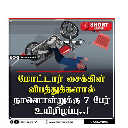
கட்டுப்பாட்
டுக்குள்!
வர்த்தமா
னியில்
வெளியா
னது
22வது
அரசியல
மைப்புத்
திருத்தச்
சட்டமூலம்
!
யாழ்.சிறை