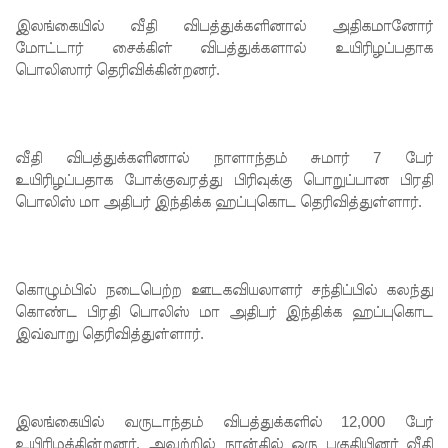
ச்சாலையி
இலங்கையில் வீதி விபத்துக்களினால் அதிகமானோர்
லும்
மோட்டார் சைக்கிள் விபத்துக்களால் உயிரிழப்பதாக
பொலிஸார் தெரிவிக்கின்றனர்.
விசேட
பாதுகாப்பு
நடவடிக்
வீதி விபத்துக்களினால் நாளாந்தம் சுமார் 7 பேர்
கை!
உயிரிழப்பதாக போக்குவரத்து பிரிவுக்கு பொறுப்பான பிரதி
பொலிஸ் மா அதிபர் இந்திக்க ஹப்புகொட தெரிவித்துள்ளார்.
இலங்கை
அணியின்
பலம்
கொழும்பில் நடைபெற்ற ஊடகவியலாளர் சந்திப்பில் கலந்து
துடுப்பாட்
கொண்ட பிரதி பொலிஸ் மா அதிபர் இந்திக்க ஹப்புகொட
இவ்வாறு தெரிவித்துள்ளார்.
டத்திலே
யே
உள்ளது!
இலங்கையில் வருடாந்தம் விபத்துக்களில் 12,000 பேர்
உயிரிழக்கின்றனர். அவற்றில் நான்கில் ஒரு பகுதியினர் வீதி
நீர்கொழு