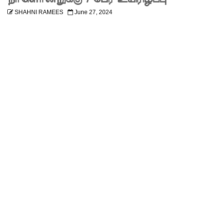
அபேசேக
SHAHNI RAMEES
June 27, 2024
ர, பிரதிக்
காவல்து
றை மா
அதிபராக
தரமுயர்வு!
குருவிட்ட
மற்றும்
பல்லன்சே
ன
சிறைச்சா
லைகளின்
நிலைமை