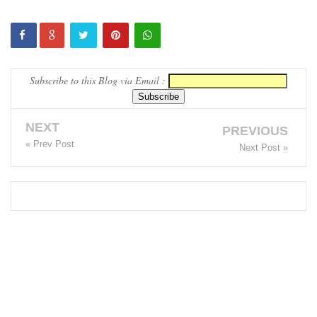
எச்சரிக்
கை!
மட்டக்கள
Subscribe to this Blog via Email :
ப்பு
சிறைச்சா
NEXT
PREVIOUS
லையை
« Prev Post
Next Post »
சுற்றி
பலத்த
பாதுகாப்பு!
லலித் -
குகன்
காணாமற்
போன