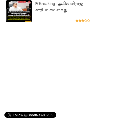
தழுவிய
🚨Breaking: அகில விராஜ்
காரியவசம் கைது
சோதனை
களில்
தரமற்ற
தலைக்கவ
சங்கள் 431
பறிமுதல்!
இலங்கை
யர்களை
இலக்கு
வைத்து
இணைய
வழிப் பண