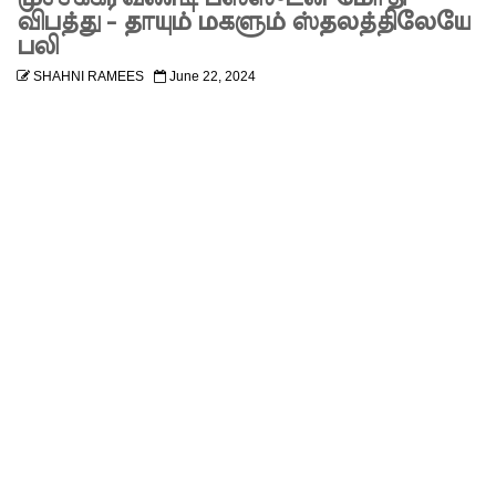
அழைப்பு!
விபத்து - தாயும் மகளும் ஸ்தலத்திலேயே
பலி
22ஆவது
SHAHNI RAMEES
June 22, 2024
அரசியல
மைப்புச்
சீர்திருத்த
ம்
சர்வாதிகா
ர
ஆட்சிக்கா
ன
முதற்படி!
நம்பிக்கை
யில்லாப்