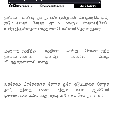
சிறை
மோதல்க
முச்சக்கர வண்டி ஒன்று, பஸ் ஒன்றுடன் மோதியதில்,
ஒரே
ளுக்கும்
குடும்பத்தைச் சேர்ந்த தாயும் மகளும் ஸ்தலத்திலேயே
ராஜபக்ஷர்
உயிரிழந்துள்ளதாக மாத்தளை பொலிஸார் தெரிவித்தனர்.
களுக்கும்
தொடர்பா?
அனுராதபுரத்திற்கு யாத்திரை சென்று கொண்டிருந்த
" :
முச்சக்கரவண்டி ஒன்றே பஸ்ஸில் மோதி
அரசாங்க
விபத்துக்குள்ளாகியுள்ளது.
த்தை
சாடிய
வத்தேகம பிரதேசத்தை சேர்ந்த ஒரே குடும்பத்தை சேர்ந்த
நாமல்!
தாய், தந்தை, மகன் மற்றும் மகள் ஆகியோர்
தரக்
முச்சக்கரவண்டியில் அனுராதபுரம் நோக்கி சென்றுள்ளனர்.
குறைபாடு
கள்