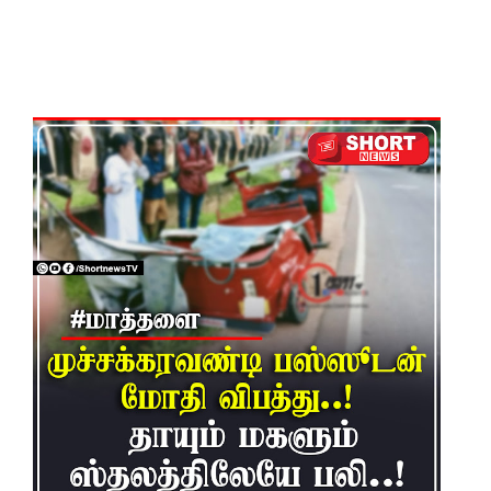
பிரேர
ணையைத்
தோற்கடித்
தாலும்
சிறைச்சா
லை
மோதல்
தொடர்கி
ன்றது! -
சஜித்
பிரேமதாச
குற்றச்சாட்
டு