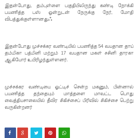
இதன்போது, ​​தம்புள்ளை பகுதியிலிருந்து கண்டி நோக்கி
காரணமா
பயணித்த பஸ் ஒன்றுடன் நேருக்கு நேர், மோதி
விபத்துக்குள்ளானதுஃ
க சில
நாடுகளில்
புதிய
இதன்போது முச்சக்கர வண்டியில் பயணித்த 54 வயதான தாய்
இலங்கை
தம்மிகா பத்மினி மற்றும் 17 வயதான மகள் சசினி தாரகா
ஆகியோர் உயிரிழந்துள்ளனர்.
கடவுச்சீட்
டுகள்
நிராகரிப்பு
முச்சக்கர வண்டியை ஓட்டிச் சென்ற மகனும், பின்னால்
- முஜீப்
பயணித்த தந்தையும் மாத்தளை மாவட்ட பொது
வைத்தியசாலையில் தீவிர சிகிச்சைப் பிரிவில் சிகிச்சை பெற்று
எம்.பி.
வருகின்றனர்
தெற்கு
அதிவேக
நெடுஞ்சா