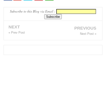
லையின்
Subscribe to this Blog via Email :
கெலனிக
ம
NEXT
PREVIOUS
பகுதியில்
« Prev Post
Next Post »
கடும்
போக்குவ
ரத்து!
இந்தியா-
இலங்கை
எரிசக்தித்
துறை
ஒத்துழைப்
பு குறித்து