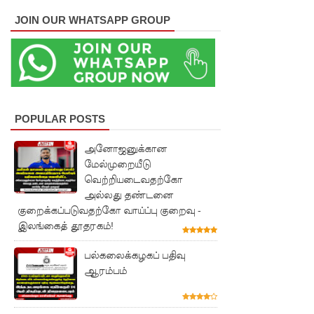
ஆகஸ்ட்
JOIN OUR WHATSAPP GROUP
15
வெளியீடு!
மகசின்
சிறைக்கு
POPULAR POSTS
ள்
அனோஜனுக்கான
போதைப்
மேல்முறையீடு
பொருள்
வெற்றியடைவதற்கோ
அல்லது தண்டனை
வீச
குறைக்கப்படுவதற்கோ வாய்ப்பு குறைவு -
முயன்ற
இலங்கைத் தூதரகம்!
இருவர்
பல்கலைக்கழகப் பதிவு
ஆரம்பம்
கைது!
நாடு