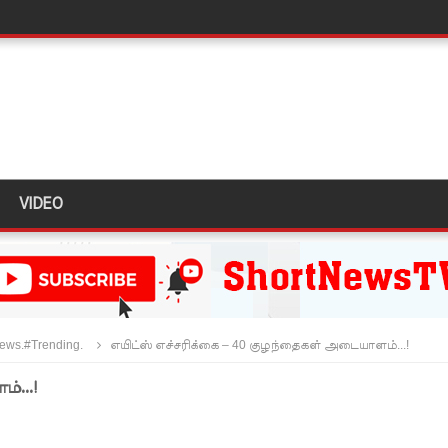
திருத்தச் சட்டமூலம்!
கை!
ளது!
 62 ஆக உயர்வு
கை!
VIDEO
ு!
ஜபக்ச செப்டம்பர் 29ஆம் தேதி காணொளி மூலம் சாட்சியமளிக்க
ி!
ews.#Trending.
எயிட்ஸ் எச்சரிக்கை – 40 குழந்தைகள் அடையாளம்...!
்கு விடுக்கப்பட்ட அறிவிப்பு!
்...!
 கைதிகள்!
ிவிப்பு