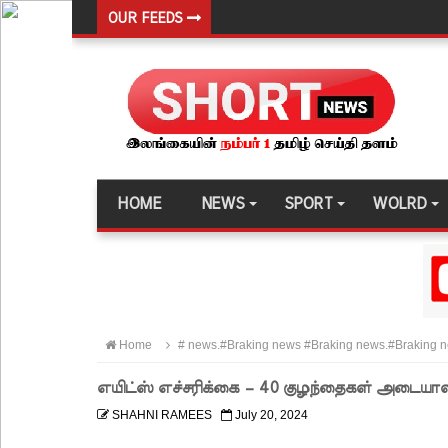
OUR FEEDS
வர்த்தமானியில் வெளியானது 22வது அரசியலமைப்புத் 
யாழ்.சிறைச்சாலையிலும் விசேட பாதுகாப்பு நடவடிக்
இலங்கை அணியின் பலம் துடுப்பாட்டத்திலேயே உள்
நீர்கொழும்பு சிறைச்சாலை மோதல்: சந்தேகநபர்கள்
நான்கு மாவட்டங்களுக்கு மண்சரிவு அபாய எச்சரிக்
HOME
NEWS
SPORT
WOLRD
மட்டக்களப்பு சிறைச்சாலையை சுற்றி பலத்த பாதுகாப்ப
லலித் - குகன் காணாமற்போன வழக்கு கோட்டாபய ரா
நீதிமன்றம் உத்தரவு!
நேற்றைய மெகசின் சிறை மோதலில் கைதி ஒருவர் பல
Home
# news.#Braking news #Braking news.#Braking n
நாட்டில் தொடரும் சிறைக்கலவரங்கள் - முப்படையினருக
எயிட்ஸ் எச்சரிக்கை – 40 குழந்தைகள் அடையாளம
சிறையின் வாயிற்கதவை முற்றுகையிட்ட பல்லன்சேன
SHAHNI RAMEES
July 20, 2024
பேராதனைப் பல்கலை மாணவர்களுக்கான முக்கிய அற