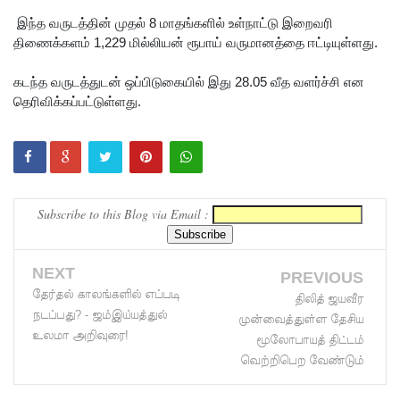
எச்சரிக்
இந்த வருடத்தின் முதல் 8 மாதங்களில் உள்நாட்டு இறைவரி
கை!
திணைக்களம் 1,229 மில்லியன் ரூபாய் வருமானத்தை ஈட்டியுள்ளது.
மட்டக்கள
கடந்த வருடத்துடன் ஒப்பிடுகையில் இது 28.05 வீத வளர்ச்சி என
ப்பு
தெரிவிக்கப்பட்டுள்ளது.
சிறைச்சா
லையை
சுற்றி
Subscribe to this Blog via Email :
பலத்த
பாதுகாப்பு!
NEXT
லலித் -
PREVIOUS
தேர்தல் காலங்களில் எப்படி
திலித் ஜயவீர
குகன்
நடப்பது? - ஜம்இய்யத்துல்
முன்வைத்துள்ள தேசிய
உலமா அறிவுரை!
காணாமற்
மூலோபாயத் திட்டம்
வெற்றிபெற வேண்டும்
போன
வழக்கு