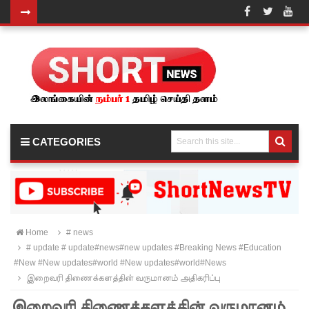
வர்த்தமா
னியில்
வெளியா
னது
22வது
CATEGORIES
அரசியல
மைப்புத்
திருத்தச்
சட்டமூலம்
Home
# news
# update # update#news#new updates #Breaking News #Education
!
#New #New updates#world #New updates#world#News
யாழ்.சிறை
இறைவரி திணைக்களத்தின் வருமானம் அதிகரிப்பு
ச்சாலையி
இறைவரி திணைக்களத்தின் வருமானம்