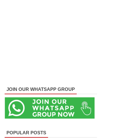
மெகசின்
சிறை
மோதலில்
கைதி
ஒருவர்
பலி!
நாட்டில்
தொடரும்
JOIN OUR WHATSAPP GROUP
சிறைக்கல
வரங்கள் -
முப்படையி
னருக்கு
POPULAR POSTS
விடுக்கப்ப