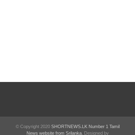
குருவிட்ட
சிறையின்
பதற்றம்
கட்டுப்பாட்
டுக்குள்
வந்தது!
புதிய
மெகசின்
சிறைச்சா
லையில்
நேற்று
அமைதியி
ன்மை - 11
© Copyright 2020
SHORTNEWS.LK Number 1 Tamil
News website from Srilanka
. Designed by