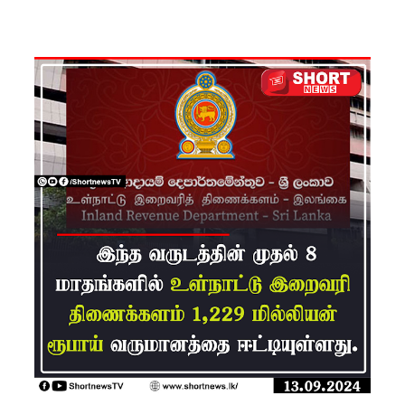
ம்பு
சிறைச்சா
லை
மோதல்:
சந்தேகநப
ர்கள் 62
ஆக
உயர்வு
நான்கு
மாவட்டங்
களுக்கு
மண்சரிவு
அபாய