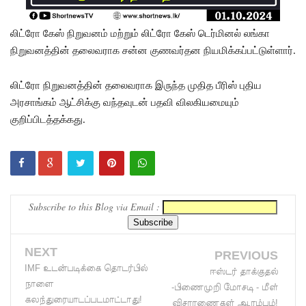
மக்கள்
சக்தி
லிட்ரோ கேஸ் நிறுவனம் மற்றும் லிட்ரோ கேஸ் டெர்மினல் லங்கா
ஆலோச
நிறுவனத்தின் தலைவராக சன்ன குணவர்தன நியமிக்கப்பட்டுள்ளார்.
னை
லிட்ரோ நிறுவனத்தின் தலைவராக இருந்த முதித பீரிஸ் புதிய
உயர்தரப்
அரசாங்கம் ஆட்சிக்கு வந்தவுடன் பதவி விலகியமையும்
பரீட்சார்த்
குறிப்பிடத்தக்கது.
திகளுக்கா
க இன்று
முதல்
Subscribe to this Blog via Email :
விசேட
போக்குவ
NEXT
PREVIOUS
ரத்து
IMF உடன்படிக்கை தொடர்பில்
ஈஸ்டர் தாக்குதல்
சேவைக
நாளை
-பிணைமுறி மோசடி - மீள்
கலந்துரையாடப்படமாட்டாது!
விசாரணைகள் ஆரம்பம்!
ள்!