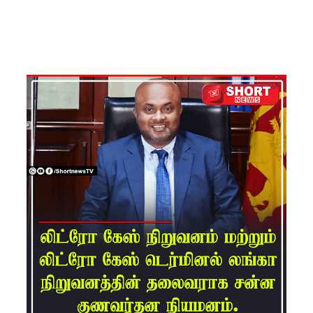
ர் சாகர
காரியவச
ம் கைது!
22 ஆவது
அரசியல
மைப்பு
திருத்தத்தி
ற்கு
எதிராக
சட்ட
நடவடிக்
கை -
ஐக்கிய