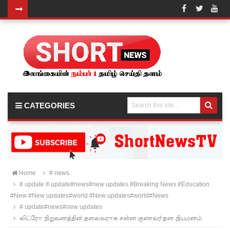
ஜனாதிபதி
வாக்குறுதி
களை
நிறைவேற்
றவில்லை
CATEGORIES
- சுரேஷ்
பிரேமச்ச
ந்திரன்
குற்றச்சாட்
Home
# news
# update # update#news#new updates #Breaking News #Education
டு!
#New #New updates#world #New updates#world#News
மன்னாரி
# update#news#new updates
லிட்ரோ நிறுவனத்தின் தலைவராக சன்ன குணவர்தன நியமனம்
ல்