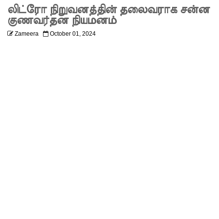
அனுமதியி
லிட்ரோ நிறுவனத்தின் தலைவராக சன்ன
குணவர்தன நியமனம்
ன்றி
Zameera
October 01, 2024
ட்ரோன்
பறக்கவிட்
ட 16 வயது
சிறுவன்
கைது!
ஸ்ரீலங்கா
பொதுஜன
பெரமுன
வின்
பொதுச்
செயலாள