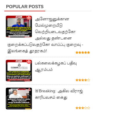
கார!
POPULAR POSTS
டெங்கு
அனோஜனுக்கான
மேல்முறையீடு
நோயாளர்
வெற்றியடைவதற்கோ
களின்
அல்லது தண்டனை
குறைக்கப்படுவதற்கோ வாய்ப்பு குறைவு -
எண்ணிக்
இலங்கைத் தூதரகம்!
கை
பல்கலைக்கழகப் பதிவு
90,000 ஐ
ஆரம்பம்
நெருங்குகி
றது: 65
🚨Breaking: அகில விராஜ்
பேர் பலி
காரியவசம் கைது
தமிழ்பேசு
ம்
மக்களின்