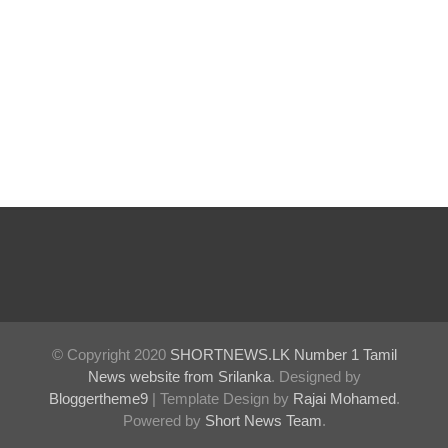
சிறைச்சா
லை
மோதல்
தொடர்கி
ன்றது! -
சஜித்
பிரேமதாச
குற்றச்சாட்
டு
சிறை
மோதல்க
© Copyright 2020
SHORTNEWS.LK Number 1 Tamil
ளுக்கும்
News website from Srilanka
. Designed by
Bloggertheme9
| Template Design by
Rajai Mohamed
.
ராஜபக்ஷர்
Powered by
Short News Team
.
களுக்கும்