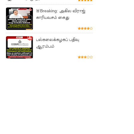
புலமைப்ப
🚨Breaking: அகில விராஜ்
ரிசில்
காரியவசம் கைது
பரீட்சை
தொடர்பில்
பல்கலைக்கழகப் பதிவு
முக்கிய
ஆரம்பம்
அறிவிப்பு!
நாடாளும
ன்ற
உறுப்பின
ர்களின்
சம்பளம்
உயர்த்தப்
படவில்