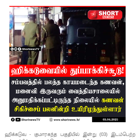
சிமாரா
அலியின்
சிறுவர்
கதை நூல்
ஆகஸ்ட்
15
வெளியீடு!
மகசின்
சிறைக்கு
ள்
போதைப்
பொருள்
வீச
ஹிக்கடுவ - குமாரகந்த பகுதியில் இன்று (03) இடம்பெற்ற