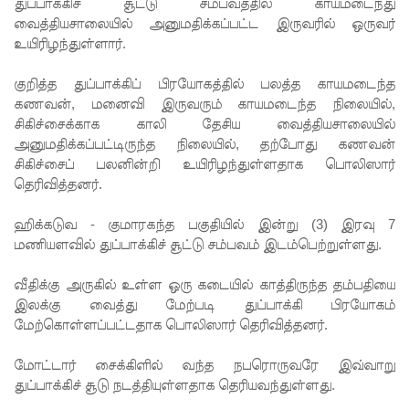
முயன்ற
துப்பாக்கிச் சூட்டு சம்பவத்தில் காயமடைந்து
வைத்தியசாலையில் அனுமதிக்கப்பட்ட இருவரில் ஒருவர்
இருவர்
உயிரிழந்துள்ளார்.
கைது!
குறித்த துப்பாக்கிப் பிரயோகத்தில் பலத்த காயமடைந்த
நாடு
கணவன், மனைவி இருவரும் காயமடைந்த நிலையில்,
சிகிச்சைக்காக காலி தேசிய வைத்தியசாலையில்
தழுவிய
அனுமதிக்கப்பட்டிருந்த நிலையில், தற்போது கணவன்
சோதனை
சிகிச்சைப் பலனின்றி உயிரிழந்துள்ளதாக பொலிஸார்
தெரிவித்தனர்.
களில்
தரமற்ற
ஹிக்கடுவ - குமாரகந்த பகுதியில் இன்று (3) இரவு 7
மணியளவில் துப்பாக்கிச் சூட்டு சம்பவம் இடம்பெற்றுள்ளது.
தலைக்கவ
சங்கள் 431
வீதிக்கு அருகில் உள்ள ஒரு கடையில் காத்திருந்த தம்பதியை
இலக்கு வைத்து மேற்படி துப்பாக்கி பிரயோகம்
பறிமுதல்!
மேற்கொள்ளப்பட்டதாக பொலிஸார் தெரிவித்தனர்.
இலங்கை
மோட்டார் சைக்கிளில் வந்த நபரொருவரே இவ்வாறு
யர்களை
துப்பாக்கிச் சூடு நடத்தியுள்ளதாக தெரியவந்துள்ளது.
இலக்கு