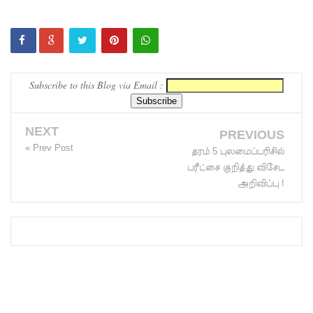
வைத்து
இணைய
வழிப் பண
Subscribe to this Blog via Email :
மோசடி -
எச்சரிக்
NEXT
PREVIOUS
கை!
« Prev Post
தரம் 5 புலமைப்பரிசில்
குவைத் –
பரீட்சை குறித்து விசேட
அறிவிப்பு !
கொழும்பு
ஸ்ரீலங்கன்
விமான
சேவை
மீண்டும்
ஆரம்பம்!