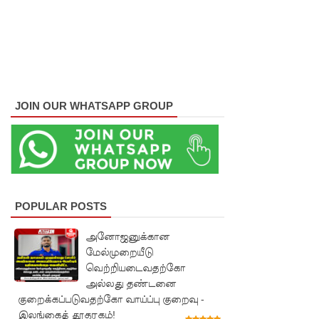
குவைத் -
கொழும்பு
ஸ்ரீலங்கன்
வானூர்தி
JOIN OUR WHATSAPP GROUP
சேவைக
ள் இன்று
முதல்
மீண்டும்
POPULAR POSTS
ஆரம்பம்!
நாளை
அனோஜனுக்கான
மேல்முறையீடு
இடம்பெற
வெற்றியடைவதற்கோ
வுள்ள
அல்லது தண்டனை
குறைக்கப்படுவதற்கோ வாய்ப்பு குறைவு -
தரம் 5
இலங்கைத் தூதரகம்!