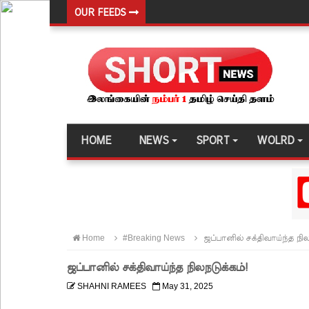
OUR FEEDS
இலங்கை அணியின் பலம் துடுப்பாட்டத்திலேயே உள்
நீர்கொழும்பு சிறைச்சாலை மோதல்: சந்தேகநபர்கள்
நான்கு மாவட்டங்களுக்கு மண்சரிவு அபாய எச்சரிக்
மட்டக்களப்பு சிறைச்சாலையை சுற்றி பலத்த பாதுகாப்ப
லலித் - குகன் காணாமற்போன வழக்கு கோட்டாபய ரா
HOME
NEWS
SPORT
WOLRD
நீதிமன்றம் உத்தரவு!
நேற்றைய மெகசின் சிறை மோதலில் கைதி ஒருவர் பல
நாட்டில் தொடரும் சிறைக்கலவரங்கள் - முப்படையினருக
சிறையின் வாயிற்கதவை முற்றுகையிட்ட பல்லன்சேன
Home
#Breaking News
ஜப்பானில் சக்திவாய்ந்த நில
பேராதனைப் பல்கலை மாணவர்களுக்கான முக்கிய அற
ஜப்பானில் சக்திவாய்ந்த நிலநடுக்கம்!
பள்ளஞ்சேனை சிறையில் பதற்றம்: கைதிகள் கூரையி
SHAHNI RAMEES
May 31, 2025
குருவிட்ட சிறையின் பதற்றம் கட்டுப்பாட்டுக்குள் வந்த