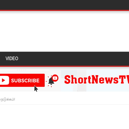
ளது!
 62 ஆக உயர்வு
கை!
ு!
ஜபக்ச செப்டம்பர் 29ஆம் தேதி காணொளி மூலம் சாட்சியமளிக்க
VIDEO
ி!
்கு விடுக்கப்பட்ட அறிவிப்பு!
 கைதிகள்!
நடுக்கம்!
ிவிப்பு
ல் ஏறி போராட்டம்
து!