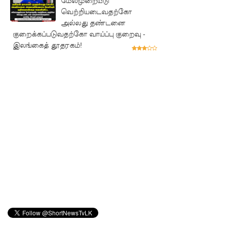
மேல்முறையீடு
புலமைப்ப
வெற்றியடைவதற்கோ
அல்லது தண்டனை
ரிசில்
குறைக்கப்படுவதற்கோ வாய்ப்பு குறைவு -
பரீட்சை
இலங்கைத் தூதரகம்!
தொடர்பில்
முக்கிய
அறிவிப்பு!
நாடாளும
ன்ற
உறுப்பின
ர்களின்
சம்பளம்
உயர்த்தப்
படவில்