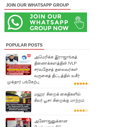
JOIN OUR WHATSAPP GROUP
குவைத் -
கொழும்பு
ஸ்ரீலங்கன்
வானூர்தி
சேவைக
POPULAR POSTS
ள் இன்று
அமெரிக்க இராஜாங்கத்
முதல்
திணைக்களத்தின் IVLP
சர்வதேசத் தலைவர்கள்
மீண்டும்
வருகைத் திட்டத்தில் வசீர்
முக்தார் பங்கேற்பு.
ஆரம்பம்!
நாளை
மஹர சிறைக் கைதிகளில்
சிலர் பூசா சிறைக்கு மாற்றம்
இடம்பெற
வுள்ள
தரம் 5
அனோஜனுக்கான