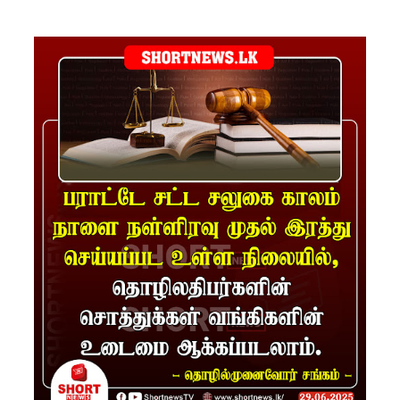
சிமாரா
அலியின்
சிறுவர்
கதை நூல்
ஆகஸ்ட்
15
வெளியீடு!
மகசின்
சிறைக்கு
ள்
போதைப்
பொருள்
வீச