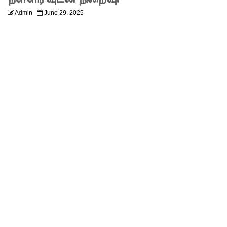
எரிசக்தித்
Admin
June 29, 2025
துறை
ஒத்துழைப்
பு குறித்து
ஆய்வு!
சிறுவர்களி
ன்
கற்பனைக்
கு
சிறகூட்டு
ம்
“இளஞ்சி
றகுகள்” –