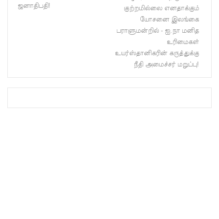
ஜனாதிபதி!
குற்றமில்லை எனதாக்கும்
வைத்து
யோசனை இலங்கை
பராளுமன்றில் - ஐ.நா மனித
இணைய
உரிமைகள்
வழிப் பண
உயர்ஸ்தானிகரின் கருத்துக்கு
நீதி அமைச்சர் மறுப்பு!
மோசடி -
எச்சரிக்
கை!
குவைத் –
கொழும்பு
ஸ்ரீலங்கன்
விமான
சேவை
மீண்டும்
ஆரம்பம்!