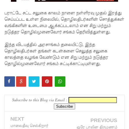
முயன்ற
இருவர்
பராட்டே சட்ட சலுகை காலம் நாளை நள்ளிரவு முதல் இரத்து
செய்யப்பட உள்ள நிலையில், தொழிலதிபர்களின் சொத்துக்கள்
கைது!
வங்கிகளின் உடைமை ஆக்கப்படலாம் என சிறு மற்றும்
நாடு
நடுத்தர தொழில்முனைவோர் சங்கம் தெரிவித்துள்ளது.
தழுவிய
இந்த விடயத்தில் அரசாங்கம் தலையிட்டு, இந்த
சோதனை
தொழிலதிபர்கள் தங்கள் கடன்களை செலுத்த சலுகை
காலத்தை வழங்க வேண்டும் என சிறு மற்றும் நடுத்தர
களில்
தொழில்முனைவோர் சங்கம் சுட்டிக்காட்டியுள்ளது.
தரமற்ற
தலைக்கவ
சங்கள் 431
பறிமுதல்!
Subscribe to this Blog via Email :
இலங்கை
யர்களை
NEXT
PREVIOUS
மாலைதீவு செல்கிறார்
ஒரே பாலின திருமணம்
இலக்கு