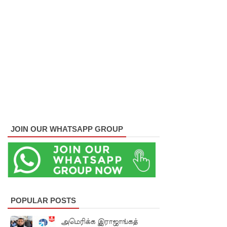
லைகளின்
நிலைமை
கட்டுப்பாட்
டுக்குள்!
வர்த்தமா
னியில்
வெளியா
னது
JOIN OUR WHATSAPP GROUP
22வது
அரசியல
மைப்புத்
திருத்தச்
POPULAR POSTS
சட்டமூலம்
அமெரிக்க இராஜாங்கத்
!