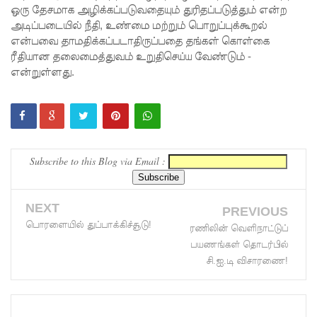
ஒரு தேசமாக அழிக்கப்படுவதையும் துரிதப்படுத்தும் என்ற
னவே
அடிப்படையில் நீதி, உண்மை மற்றும் பொறுப்புக்கூறல்
திருத்தப்ப
என்பவை தாமதிக்கப்படாதிருப்பதை தங்கள் கொள்கை
ரீதியான தலைமைத்துவம் உறுதிசெய்ய வேண்டும் -
ட்டது!
என்றுள்ளது.
22ஆவது
அரசியல
மைப்புத்
திருத்தத்தி
Subscribe to this Blog via Email :
ற்கு
எதிராக
NEXT
PREVIOUS
பொரளையில் துப்பாக்கிச்சூடு!
வீதியில்
ரணிலின் வெளிநாட்டுப்
பயணங்கள் தொடர்பில்
இறங்கத்
சி.ஐ.டி விசாரணை!
தயாராகும்
சட்டத்தர