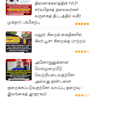
திணைக்களத்தின் IVLP
யாழ்.சிறை
சர்வதேசத் தலைவர்கள்
வருகைத் திட்டத்தில் வசீர்
ச்சாலையி
முக்தார் பங்கேற்பு.
லும்
மஹர சிறைக் கைதிகளில்
விசேட
சிலர் பூசா சிறைக்கு மாற்றம்
பாதுகாப்பு
நடவடிக்
அனோஜனுக்கான
கை!
மேல்முறையீடு
வெற்றியடைவதற்கோ
இலங்கை
அல்லது தண்டனை
அணியின்
குறைக்கப்படுவதற்கோ வாய்ப்பு குறைவு -
இலங்கைத் தூதரகம்!
பலம்
துடுப்பாட்
டத்திலே
யே