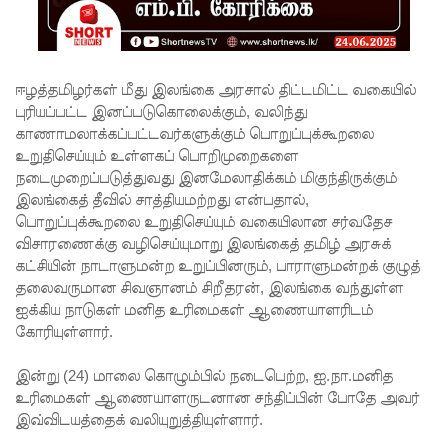
மோசடி -
எச்சரிக்
கை!
ஈழத்தமிழர்கள் மீது இலங்கை அரசால் திட்டமிட்ட வகையில்
குவைத் –
புரியப்பட்ட இனப்படுகொலைக்கும், வலிந்து
காணாமலாக்கப்பட்டவர்களுக்கும் பொறுப்புக்கூறலை
கொழும்பு
உறுதிசெய்யும் உள்ளகப் பொறிமுறைகளை
ஸ்ரீலங்கன்
நடைமுறைப்படுத்துவது இனமேலாதிக்கம் மிகுந்திருக்கும்
இலங்கைத் தீவில் சாத்தியமற்றது என்பதால்,
விமான
பொறுப்புக்கூறலை உறுதிசெய்யும் வகையிலான சர்வதேச
சேவை
விசாரணைக்கு வழிசெய்யுமாறு இலங்கைத் தமிழ் அரசுக்
கட்சியின் நாடாளுமன்ற உறுப்பினரும், பாராளுமன்றக் குழுத்
மீண்டும்
தலைவருமான சிவஞானம் சிறீதரன், இலங்கை வந்துள்ள
ஐக்கிய நாடுகள் மனித உரிமைகள் ஆணையாளரிடம்
ஆரம்பம்!
கோரியுள்ளார்.
எரிபொரு
இன்று (24) மாலை கொழும்பில் நடைபெற்ற, ஐ.நா.மனித
ள் விலை
உரிமைகள் ஆணையாளருடனான சந்திப்பின் போதே அவர்
உயர்வுக்கு
இவ்விடயத்தைக் வலியுறுத்தியுள்ளார்.
எதிராக