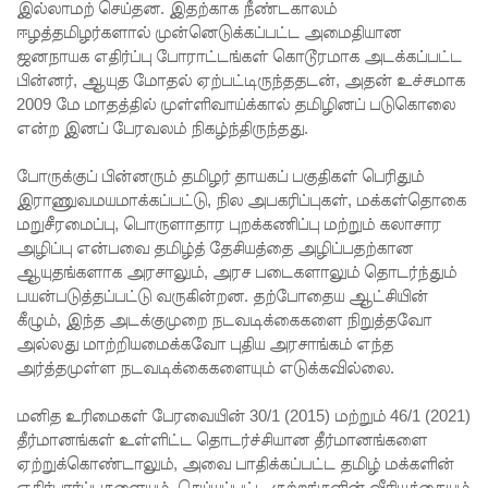
இல்லாமற் செய்தன. இதற்காக நீண்டகாலம்
சேவைக
ஈழத்தமிழர்களால் முன்னெடுக்கப்பட்ட அமைதியான
ஜனநாயக எதிர்ப்பு போராட்டங்கள் கொடூரமாக அடக்கப்பட்ட
ள் இன்று
பின்னர், ஆயுத மோதல் ஏற்பட்டிருந்ததடன், அதன் உச்சமாக
முதல்
2009 மே மாதத்தில் முள்ளிவாய்க்கால் தமிழினப் படுகொலை
என்ற இனப் பேரவலம் நிகழ்ந்திருந்தது.
மீண்டும்
போருக்குப் பின்னரும் தமிழர் தாயகப் பகுதிகள் பெரிதும்
ஆரம்பம்!
இராணுவமயமாக்கப்பட்டு, நில அபகரிப்புகள், மக்கள்தொகை
நாளை
மறுசீரமைப்பு, பொருளாதார புறக்கணிப்பு மற்றும் கலாசார
அழிப்பு என்பவை தமிழ்த் தேசியத்தை அழிப்பதற்கான
இடம்பெற
ஆயுதங்களாக அரசாலும், அரச படைகளாலும் தொடர்ந்தும்
வுள்ள
பயன்படுத்தப்பட்டு வருகின்றன. தற்போதைய ஆட்சியின்
கீழும், இந்த அடக்குமுறை நடவடிக்கைகளை நிறுத்தவோ
தரம் 5
அல்லது மாற்றியமைக்கவோ புதிய அரசாங்கம் எந்த
புலமைப்ப
அர்த்தமுள்ள நடவடிக்கைகளையும் எடுக்கவில்லை.
ரிசில்
மனித உரிமைகள் பேரவையின் 30/1 (2015) மற்றும் 46/1 (2021)
பரீட்சை
தீர்மானங்கள் உள்ளிட்ட தொடர்ச்சியான தீர்மானங்களை
ஏற்றுக்கொண்டாலும், அவை பாதிக்கப்பட்ட தமிழ் மக்களின்
தொடர்பில்
எதிர்பார்ப்புகளையும், செய்யப்பட்ட குற்றங்களின் வீரியத்தையும்