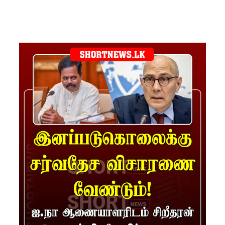
தழுவிய
சோதனை
களில்
தரமற்ற
தலைக்கவ
சங்கள் 431
பறிமுதல்!
இலங்கை
யர்களை
இலக்கு
வைத்து
இணைய
வழிப் பண