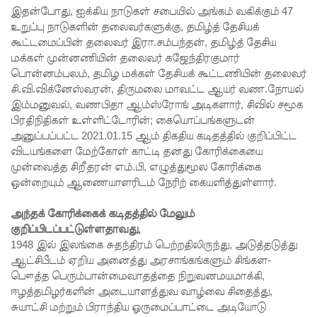
இதன்போது, ஐக்கிய நாடுகள் சபையில் அங்கம் வகிக்கும் 47
போராட்ட
உறுப்பு நாடுகளின் தலைவர்களுக்கு, தமிழ்த் தேசியக்
கூட்டமைப்பின் தலைவர் இரா.சம்பந்தன், தமிழ்த் தேசிய
ம்!
மக்கள் முன்னணியின் தலைவர் கஜேந்திரகுமார்
டெங்கு
பொன்னம்பலம், தமிழ மக்கள் தேசியக் கூட்டணியின் தலைவர்
சி.வி.விக்னேஸ்வரன், திருமலை மாவட்ட ஆயர் வண.நோயல்
மரணங்க
இம்மனுவல், வணபிதா ஆம்ஸ்ரோங் அடிகளார், சிவில் சமூக
ளின்
பிரதிநிதிகள் உள்ளிட்டோரின்; கையொப்பங்களுடன்
அனுப்பப்பட்ட 2021.01.15 ஆம் திகதிய கடிதத்தில் குறிப்பிட்ட
எண்ணிக்
விடயங்களை மேற்கோள் காட்டி தனது கோரிக்கையை
முன்வைத்த சிறீதரன் எம்.பி, எழுத்துமூல கோரிக்கை
கை 64
ஒன்றையும் ஆணையாளரிடம் நேரிற் கையளித்துள்ளார்.
ஆக
அந்தக் கோரிக்கைக் கடிதத்தில் மேலும்
அதிகரிப்பு!
குறிப்பிடப்பட்டுள்ளதாவது,
குவைத் -
1948 இல் இலங்கை சுதந்திரம் பெற்றதிலிருந்து, அடுத்தடுத்து
ஆட்சிபீடம் ஏறிய அனைத்து அரசாங்கங்களும் சிங்கள-
கொழும்பு
பௌத்த பெரும்பான்மைவாதத்தை நிறுவனமயமாக்கி,
ஸ்ரீலங்கன்
ஈழத்தமிழர்களின் அடையாளத்துவ வாழ்வை சிதைத்து,
சுயாட்சி மற்றும் பிராந்திய ஒருமைப்பாட்டை அடியோடு
வானூர்தி