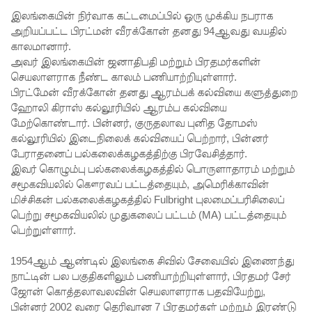
படவில்
இலங்கையின் நிர்வாக கட்டமைப்பில் ஒரு முக்கிய நபராக
லை:
அறியப்பட்ட பிரட்மன் வீரக்கோன் தனது 94ஆவது வயதில்
காலமானார்.
எரிபொரு
அவர் இலங்கையின் ஜனாதிபதி மற்றும் பிரதமர்களின்
ள்
செயலாளராக நீண்ட காலம் பணியாற்றியுள்ளார்.
பிரட்மேன் வீரக்கோன் தனது ஆரம்பக் கல்வியை களுத்துறை
கொடுப்ப
ஹோலி கிராஸ் கல்லூரியில் ஆரம்ப கல்வியை
னவே
மேற்கொண்டார். பின்னர், குருதலாவ புனித தோமஸ்
கல்லூரியில் இடைநிலைக் கல்வியைப் பெற்றார், பின்னர்
திருத்தப்ப
பேராதனைப் பல்கலைக்கழகத்திற்கு பிரவேசித்தார்.
ட்டது!
இவர் கொழும்பு பல்கலைக்கழகத்தில் பொருளாதாரம் மற்றும்
சமூகவியலில் கௌரவப் பட்டத்தையும், அமெரிக்காவின்
22ஆவது
மிச்சிகன் பல்கலைக்கழகத்தில் Fulbright புலமைப்பரிசிலைப்
பெற்று சமூகவியலில் முதுகலைப் பட்டம் (MA) பட்டத்தையும்
அரசியல
பெற்றுள்ளார்.
மைப்புத்
1954ஆம் ஆண்டில் இலங்கை சிவில் சேவையில் இணைந்து
திருத்தத்தி
நாட்டின் பல பகுதிகளிலும் பணியாற்றியுள்ளார், பிரதமர் சேர்
ற்கு
ஜோன் கொத்தலாவலவின் செயலாளராக பதவியேற்று,
பின்னர் 2002 வரை தெரிவான 7 பிரதமர்கள் மற்றும் இரண்டு
எதிராக