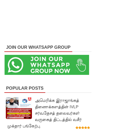
அரசியல
மைப்புத்
திருத்தச்
சட்டமூலம்
!
JOIN OUR WHATSAPP GROUP
யாழ்.சிறை
ச்சாலையி
லும்
விசேட
POPULAR POSTS
பாதுகாப்பு
அமெரிக்க இராஜாங்கத்
நடவடிக்
திணைக்களத்தின் IVLP
சர்வதேசத் தலைவர்கள்
கை!
வருகைத் திட்டத்தில் வசீர்
இலங்கை
முக்தார் பங்கேற்பு.