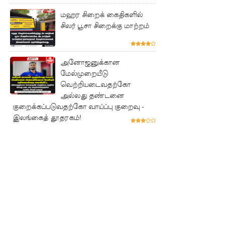
அணியின்
மஹர சிறைக் கைதிகளில்
பலம்
சிலர் பூசா சிறைக்கு மாற்றம்
துடுப்பாட்
டத்திலே
அனோஜனுக்கான
மேல்முறையீடு
யே
வெற்றியடைவதற்கோ
உள்ளது!
அல்லது தண்டனை
குறைக்கப்படுவதற்கோ வாய்ப்பு குறைவு -
நீர்கொழு
இலங்கைத் தூதரகம்!
ம்பு
சிறைச்சா
லை
மோதல்:
சந்தேகநப
ர்கள் 62