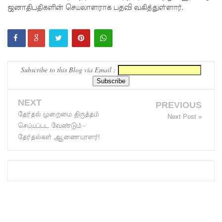
ஜனாதிபதிகளின் செயலாளராக பதவி வகித்துள்ளார்.
வீதியில்
இறங்கத்
தயாராகும்
சட்டத்தர
Subscribe to this Blog via Email :
ணிகள்!
ஷானி
NEXT
PREVIOUS
தேர்தல் முறைமை திருத்தம்
அபேசேக
Next Post »
செய்யப்பட வேண்டும் -
ர, பிரதிக்
தேர்தல்கள் ஆணையாளர்!
காவல்து
றை மா
அதிபராக
தரமுயர்வு!
குருவிட்ட