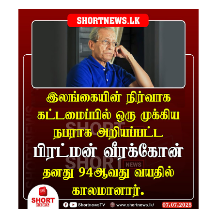
தரம் 5
புலமைப்ப
ரிசில்
பரீட்சை
தொடர்பில்
முக்கிய
அறிவிப்பு!
நாடாளும
ன்ற
உறுப்பின
ர்களின்
சம்பளம்
உயர்த்தப்