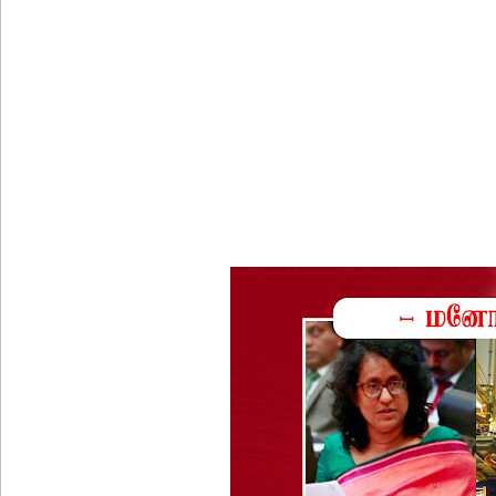
வெள்ளவத்தை மற்றும் பாமன்கடையில் 07 மணித்தியால
SLS தரமற்ற தலைக்கவசங்கள் விற்றவர்களுக்கு அபர
கொழும்பில் சட்டவிரோத மருந்துக் களஞ்சியம் முற்ற
ஓகஸ்ட் மாதத்திற்கான லிட்ரோ எரிவாயு விலையில் ம
பயிற்சி ஓட்டுநர் ( L பலகை) வாகனங்கள் அதிவேக 
இலங்கையின் பெரிய வெங்காயத் தேவையில் 10 வீதம் ம
நெடுந்தீவு கடற்பரப்பில் சிக்கிய 11 இந்திய மீனவர்கள் 
ஊழல் தடுப்பு சட்டமூலத்தில் மீண்டும் திருத்தம்!
ஹிருணிகாவின் சிறைத் தண்டனைக்கு எதிரான மேல்ம