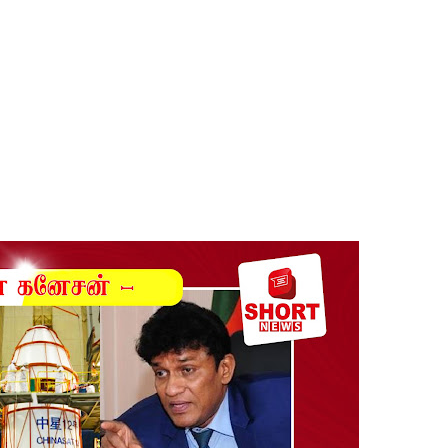
 நீர் வெட்டு!
ாதம்!
ுகை!
ாற்றமில்லை!
நெடுஞ்சாலையில் செல்ல தடை!
ட்டுமே உள்நாட்டு உற்பத்தி - வசந்த சமரசிங்க!
பாதுகாப்பாக மீட்பு
ுறையீட்டு விசாரணை செப்டம்பர் 23 வரை ஒத்திவைப்பு!