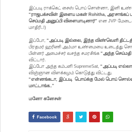
இப்படி ராக்கெட் சைஸ் பொய் சொன்னா, இனி உண்
“ராஜபக்சவின் இளைய மகன் Rohitha, அரசாங்கப் ப
செய்மதி அனுப்பி விளையாடினார்”
என JVP மேடைகள
மாதிரி..!)
இப்போ,
“அப்படி இல்லை, இந்த விண்வெளி திட்டத்த
பிரதம‌ர் ஹரிணி அம்மா உண்மையை உடைத்து சொல்
பி‌ன்ன‌ர் அமைச்சர் வசந்த சமரசிங்க
“அந்த செய்மத
விட்டார்.
இப்போ அந்த கம்பனி SupremeSat,
“அப்படி எல்லாம
விஞ்ஞான விளக்கமும் கொடுத்து விட்டது.
“என்னங்கடா, இப்படி பொய்க்கு மேல் பொய் சொல்
மாட்டாங்க..”
மனோ கனேசன்
Facebook