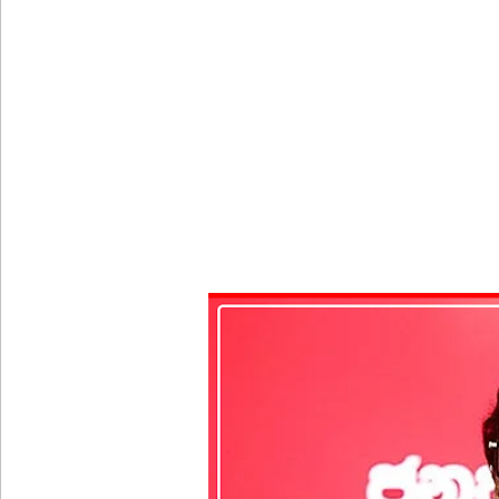
குவைத் – கொழும்பு ஸ்ரீலங்கன் விமான சேவை மீண்ட
எரிபொருள் விலை உயர்வுக்கு எதிராக போராட்டம்!
டெங்கு மரணங்களின் எண்ணிக்கை 64 ஆக அதிகரிப
குவைத் - கொழும்பு ஸ்ரீலங்கன் வானூர்தி சேவைகள் 
நாளை இடம்பெறவுள்ள தரம் 5 புலமைப்பரிசில் பரீட்ச
நாடாளுமன்ற உறுப்பினர்களின் சம்பளம் உயர்த்தப்ப
22ஆவது அரசியலமைப்புத் திருத்தத்திற்கு எதிராக வீ
ஷானி அபேசேகர, பிரதிக் காவல்துறை மா அதிபராக 
டெங்கு நோயாளர்களின் எண்ணிக்கை 90,000 ஐ நெருங