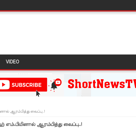
வீச்சு!
கஸ்ட் 24க்கு ஒத்திவைப்பு
VIDEO
்வதேச பொலிஸாருடன் இலங்கை இணைந்து நடவடிக்கை!
க முதலிடத்தில்!
யாக கிடைக்கும் - பிரதமர்!
்தியா கோரிக்கை!
ை அதிகரித்தது - சஜித் பிரேமதாச!
ினால் ஆரம்பித்து வைப்பு..!
்டை உருவாக்குவதே அரசாங்கத்தின் இலக்கு
ஹ் எம்.பியினால் ஆரம்பித்து வைப்பு..!
க்கு பாதிப்பு