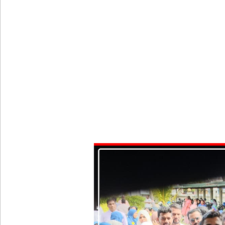
மத்திய மாகாணத்தின் புதிய ஆளுநர் பதவியேற்பு!
எதிர்க்கட்சித் தலைவரைச் சந்தித்தார் இந்திய வெளிய
அனோஜனுக்கான மேல்முறையீடு வெற்றியடைவதற்கோ
- இலங்கைத் தூதரகம்!
இந்திய வெளியுறவுச் செயலாளருக்கும், ஜனாதிபதிக்கும
தமிழ் பேசும் மக்களின் உரிமைகள் தொடர்பில் இந்திய
சீரற்ற வானிலை: புலமைப்பரிசில் மற்றும் உயர்தரப் 
களுத்துறை சிறைச்சாலைக்கு ஹெரோயின் கடத்த ம
நெடுந்தீவு கடற்பரப்பில் சிக்கிய 11 இந்திய மீனவர்கள் 