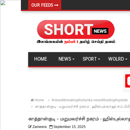
OUR FEEDS
ஊழல் தடுப்பு சட்டமூலத்தில் மீண்டும் திருத்தம்!
சாகிப் அல் ஹசனின் வீட்டின் மீது பெற்றோல் குண்டு 
நெடுந்தீவு அருகே இந்திய மீன்பிடிக் கப்பல் கவிழ்வு
குருக்கள்மடம் மனிதப்புதைகுழி வழக்கு விசாரணை ஆ
பல்கலைக்கழகப் பதிவு ஆரம்பம்
HOME
NEWS
SPORT
WOLRD
கஞ்சிபானை இம்ரானை கைது செய்ய மலேசிய - சர
ஈட்டி எறிதலுக்கான உலக தரவரிசையில் ரூமேஷ் தரங்
புத்தாக்க ஆராய்ச்சிகளுக்கு அரசின் ஆதரவு முழுமை
மாகாண சபைத் தேர்தலை விரைவில் நடத்துமாறு இந
Home
#news#breaking#srilanka news#trading#update
ஐ.எம்.எப். அடிமைகளாக மாறியதால் வாழ்க்கைச் சும
காத்தான்குடி - மறுமலர்ச்சி நகரம் : ஹிஸ்புல்லாஹ் எம்.பிய
சிறைகளும் குற்றவாளிகளும் அற்ற முன்மாதிரி நாட
காத்தான்குடி - மறுமலர்ச்சி நகரம் : ஹிஸ்புல்லா
சீரற்ற வானிலையால் 16 ஆயிரத்திற்கும் அதிகமானோரு
Zameera
September 15, 2025