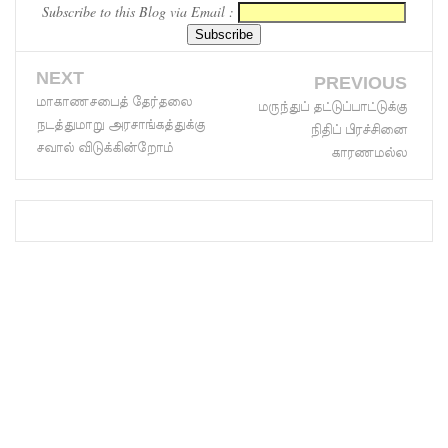
Subscribe to this Blog via Email :
நோயாளர்
களின்
NEXT
PREVIOUS
எண்ணிக்
மாகாணசபைத் தேர்தலை
மருந்துப் தட்டுப்பாட்டுக்கு
நடத்துமாறு அரசாங்கத்துக்கு
நிதிப் பிரச்சினை
கை
சவால் விடுக்கின்றோம்
காரணமல்ல
90,000 ஐ
நெருங்குகி
றது: 65
பேர் பலி
தமிழ்பேசு
ம்
மக்களின்
அரசியல்
பேரவையி