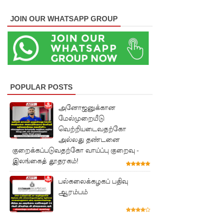
சர்வாதிகா
JOIN OUR WHATSAPP GROUP
ர
ஆட்சிக்கா
ன
முதற்படி!
POPULAR POSTS
நம்பிக்கை
அனோஜனுக்கான
யில்லாப்
மேல்முறையீடு
பிரேர
வெற்றியடைவதற்கோ
அல்லது தண்டனை
ணையைத்
குறைக்கப்படுவதற்கோ வாய்ப்பு குறைவு -
தோற்கடித்
இலங்கைத் தூதரகம்!
தாலும்
பல்கலைக்கழகப் பதிவு
சிறைச்சா
ஆரம்பம்
லை