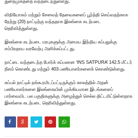
லை!
துறைமுகத்தை வந்தடைந்துள்ளது.
நீதித்துறை
விநியோகம் மற்றும் சேவைத் தேவைகளைப் பூர்த்தி செய்வதற்காக
நேற்று (20) நாட்டிற்கு வந்ததாக இலங்கை கடற்படை
சீர்திருத்த
தெரிவித்துள்ளது.
ங்கள்
இலங்கை கடற்படை மரபுகளுக்கு அமைய இந்திய கப்பலுக்கு
குறித்து
சம்பிரதாய வரவேற்பு அளிக்கப்பட்டது.
உலமா
நாட்டை வந்தடைந்த போர்க் கப்பலான ‘INS SATPURA’ 142.5 மீட்டர்
சபைக்கும்
நீளம் கொண்டது மற்றும் 403 பணியாளர்களைக் கொண்டுள்ளது.
தெளிவூட்
கப்பல் நாட்டில் நங்கூரமிடப்பட்டிருக்கும் காலத்தில் அதன்
டிய நீதி
பணியாளர்களை இலங்கையின் முக்கியமான இடங்களைப்
அமைச்சர்
பார்வையிட பல பகுதிகளுக்கு அழைத்துச் செல்ல திட்டமிட்டுள்ளதாக
இலங்கை கடற்படை தெரிவித்துள்ளது.
ஹர்ஷண
நாணயக்
கார!
டெங்கு