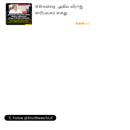
மோதல்
🚨Breaking: அகில விராஜ்
காரியவசம் கைது
தொடர்கி
ன்றது! -
சஜித்
பிரேமதாச
குற்றச்சாட்
டு
சிறை
மோதல்க
ளுக்கும்
ராஜபக்ஷர்
களுக்கும்
தொடர்பா?