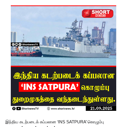
மா அதிபர்
பற்றிய
கருத்து -
சாகர
காரியவச
ம் இன்று
மத்திய
குற்றப்
புலனாய்வு
ப்
பணியகத்
தில்
முன்னி
இந்திய கடற்படைக் கப்பலான ‘INS SATPURA’ கொழும்பு