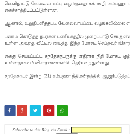
வெளிநாட்டு வேலைவாய்ப்பு வழங்குவதாகக் கூறி, கம்பஹா பிர
மாகும் -
கைச்சாத்திடப்பட்டுள்ளன.
பிரதமர்!
ஆனால், உறுதியளித்தபடி வேலைவாய்ப்பை வழங்கவில்லை என்
நீர்கொழு
பணம் கொடுத்த நபர்கள் பணியகத்தில் முறைப்பாடு செய்துள்ள
ம்பு சிறை
உள்ள அவரது வீட்டில் வைத்து இந்த மோசடி செய்தவர் விசாரண
வன்முறை
கைது செய்யப்பட்ட சந்தேகநபருக்கு எதிராக நிதி மோசடி குற்றச
தொடர்பா
உள்ளதாகவும் விசாரணைகளில் தெரியவந்துள்ளது.
ன
சந்தேகநபர் இன்று (31) கம்பஹா நீதிமன்றத்தில் ஆஜர்படுத்தப்பட
அறிக்கை
ஜனாதிபதி
யிடம்!
கட்டார்
சாரிட்டியி
Subscribe to this Blog via Email :
னால்