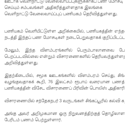
பதற்றம்!
ஊடாக வெளிநாட்டு வேலைவாய்ப்புகளுக்காகப் பண மோசடி
செய்யும் சம்பவங்கள் அதிகரித்துள்ளதாக இலங்கை
லாஃப்ஸ்
வெளிநாட்டு வேலைவாய்ப்புப் பணியகம் தெரிவித்துள்ளது.
எரிவாயு
விலையிலு
பணியகம் வெளியிட்டுள்ள அறிக்கையில், பணியகத்தின் எந்த
நடத்தி இந்தப் பண மோசடிகள் நடைபெறுவதாகக் குறிப்பிடப்பட்
ம்
மாற்றமில்
மேலும், இந்த விளம்பரங்களில் பெரும்பாலானவை போலி
பெறப்படவில்லை என்றும் விசாரணைகளில் தெரியவந்துள்ளதால்
லை!
அறிவித்துள்ளது.
பாகுபாடற்
இதற்கிடையில், சமூக ஊடகங்களில் விளம்பரம் செய்து, சிங்
ற
வழங்குவதாகக் கூறி, 76 இலட்சம் ரூபாய் வரையான பணத்த
பணியகத்தின் விசேட விசாரணைப் பிரிவின் பொலிஸ் அதிகாரிகள்
சேவையே
தரமான
விசாரணையில் சந்தேகநபர் 3 வருடங்கள் சிங்கப்பூரில் கல்வி க
அறிவியலி
அங்கு அவர் அறிமுகமான ஒரு நிறுவனத்திற்குத் தொழிலாளர்களை
ன்
பேரிடம் பணம் பெற்றுள்ளார்.
அடித்தள