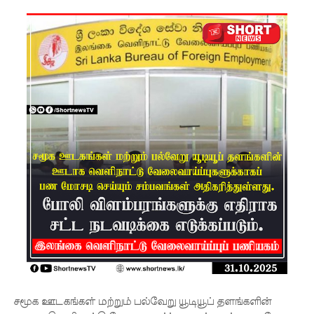
5
தொலை
பேசி
இலக்கங்க
ள்!
தாயகம்
திரும்புவத
ற்கு ஷேக்
ஹசீனா
தயார்! -
பங்களா
தேஷில்
மீண்டும்
சமூக ஊடகங்கள் மற்றும் பல்வேறு யூடியூப் தளங்களின்