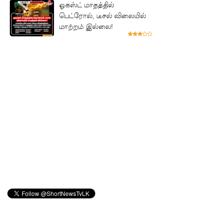
SLS
ஓகஸ்ட் மாதத்தில்
பெட்ரோல், டீசல் விலையில்
தரமற்ற
மாற்றம் இல்லை!
தலைக்கவ
சங்கள்
விற்றவர்க
ளுக்கு
அபராதம்!
கொழும்பி
ல்
சட்டவி
ரோத
மருந்துக்
களஞ்சிய