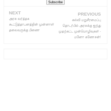
களுத்து
NEXT
PREVIOUS
றை
அரசு வர்த்தக
கல்வி மறுசீரமைப்பு
முஸ்லிம்
கூட்டுத்தாபனத்தின் முன்னாள்
தொடர்பில் அரசுக்கு ஐந்து
தலைவருக்கு பிணை
மத்திய
முதற்கட்ட முன்மொழிவுகள் -
மனோ கணேசன்!
கல்லூரியி
ல்
நிர்மாணிக்
கப்பட்ட
நவீன
விஞ்ஞான
ஆய்வகக்
கட்டிடம்
திறப்பு!