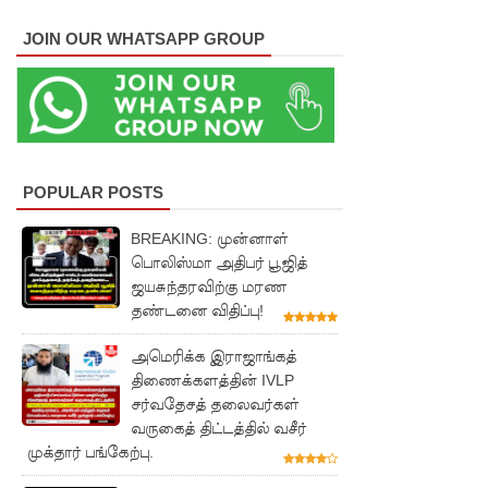
உயிரிழந்த
JOIN OUR WHATSAPP GROUP
வர்களின்
எண்ணிக்
கை
அதிகரிப்பு!
POPULAR POSTS
வெள்ளவ
த்தை
BREAKING: முன்னாள்
பொலிஸ்மா அதிபர் பூஜித்
மற்றும்
ஜயசுந்தரவிற்கு மரண
தண்டனை விதிப்பு!
பாமன்க
டையில் 07
அமெரிக்க இராஜாங்கத்
திணைக்களத்தின் IVLP
மணித்தி
சர்வதேசத் தலைவர்கள்
யால நீர்
வருகைத் திட்டத்தில் வசீர்
முக்தார் பங்கேற்பு.
வெட்டு!