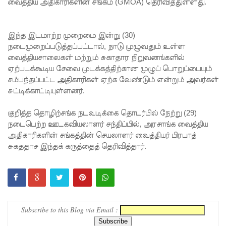
எல்
வைத்திய அதிகாரிகளின் சங்கம் (GMOA) தெரிவித்துள்ளது.
நினோ
இந்த இடமாற்ற முறைமை இன்று (30)
தாக்கத்தா
நடைமுறைப்படுத்தப்பட்டால், நாடு முழுவதும் உள்ள
ல்
வைத்தியசாலைகள் மற்றும் சுகாதார நிறுவனங்களில்
ஏற்படக்கூடிய சேவை முடக்கத்திற்கான முழுப் பொறுப்பையும்
தீவிரமடை
சம்பந்தப்பட்ட அதிகாரிகள் ஏற்க வேண்டும் என்றும் அவர்கள்
யக்கூடும் -
சுட்டிக்காட்டியுள்ளனர்.
வளிமண்
குறித்த தொழிற்சங்க நடவடிக்கை தொடர்பில் நேற்று (29)
டலவியல்
நடைபெற்ற ஊடகவியலாளர் சந்திப்பில், அரசாங்க வைத்திய
அதிகாரிகளின் சங்கத்தின் செயலாளர் வைத்தியர் பிரபாத்
திணைக்க
சுகததாச இந்தக் கருத்தைத் தெரிவித்தார்.
ளம்
எச்சரிக்
கை
துறைமுக
Subscribe to this Blog via Email :
நகரில்