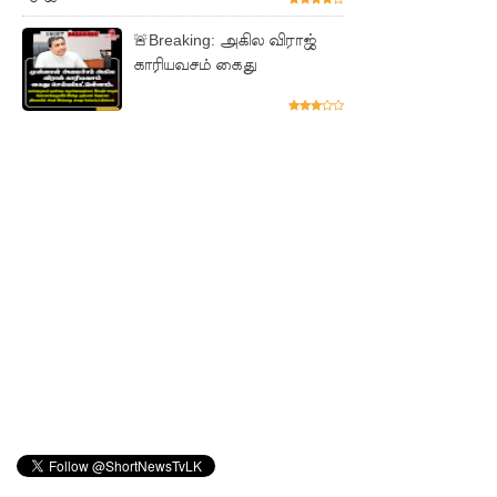
அனுமதியி
🚨Breaking: அகில விராஜ்
ன்றி
காரியவசம் கைது
ட்ரோன்
பறக்கவிட்
ட 16 வயது
சிறுவன்
கைது!
ஸ்ரீலங்கா
பொதுஜன
பெரமுன
வின்
பொதுச்
செயலாள