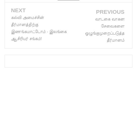
குடியேறு
NEXT
PREVIOUS
கல்வி அமைச்சின்
வாடகை வாகன
வோர்
தீர்மானத்திற்கு
சேவைகளை
உள்ளூரா
இணங்கமாட்டோம் - இலங்கை
ஒழுங்குமுறைப்படுத்த
ஆசிரியர் சங்கம்!
தீர்மானம்
ட்சி
மன்றத்
தேர்தலில்
வாக்களிக்
க முடியாது
- எஸ்.எம்.
மரிக்கார்!
வடக்கு -
கிழக்கு
மக்களுக்