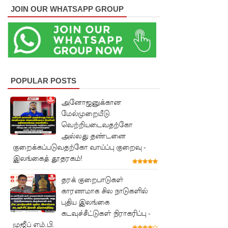
JOIN OUR WHATSAPP GROUP
குள்!
ஜனாதிபதி
வாக்குறுதி
களை
நிறைவேற்
POPULAR POSTS
றவில்லை
அனோஜனுக்கான
மேல்முறையீடு
- சுரேஷ்
வெற்றியடைவதற்கோ
பிரேமச்ச
அல்லது தண்டனை
குறைக்கப்படுவதற்கோ வாய்ப்பு குறைவு -
ந்திரன்
இலங்கைத் தூதரகம்!
குற்றச்சாட்
தரக் குறைபாடுகள்
டு!
காரணமாக சில நாடுகளில்
மன்னாரி
புதிய இலங்கை
கடவுச்சீட்டுகள் நிராகரிப்பு -
ல்
முஜீப் எம்.பி.