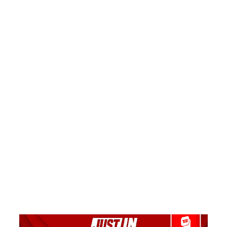
பரவல் -
89,639
பேர்
பாதிப்பு,
உயிரிழப்பு
கள் 65
ஆக
அதிகரிப்பு!
கேகாலை
யில்
தாமதமா
ன தரம் 5
புலமைப்ப