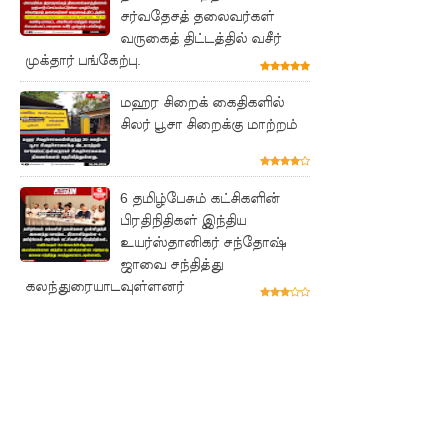
சட்டவி
சர்வதேசத் தலைவர்கள்
வருகைத் திட்டத்தில் வசீர்
ரோத
முக்தார் பங்கேற்பு.
சூதாட்ட
மஹர சிறைக் கைதிகளில்
இணையத
சிலர் பூசா சிறைக்கு மாற்றம்
ளங்களை
முடக்குமா
6 தமிழ்பேசும் கட்சிகளின்
று
பிரதிநிதிகள் இந்திய
உயர்ஸ்தானிகர் சந்தோஷ்
உத்தரவு!
ஜாவை சந்தித்து
பரீட்சைக்
கலந்துரையாடவுள்ளனர்
காலத்தில்
இடர்கள்
ஏற்பட்டா
ல்