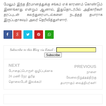
மேலும் இந்த தீர்மானத்துக்கு சங்கம் எக் காரணம் கொண்டும்
சிறை!
இணங்காது என்றும் ஆனால், இதுதொடர்பில் அதிகாரிகள்
ஹிருணி
தரப்புடன் கலந்துரையாடல்களை நடத்தத் தயாராக
இருப்பதாகவும் அவர் தெரிவித்துள்ளார்.
காவின்
சிறைத்
தண்ட
னைக்கு
Subscribe to this Blog via Email :
எதிரான
மேல்மு
NEXT
PREVIOUS
றையீட்டு
போதைப்பொருள் ஒழிப்புக்காக
நாளை
24 மணி நேர துரித
வேலைநிறுத்தத்திற்கு
விசார
தொலைபேசி இலக்கம்!
தயாராகும் வைத்தியர்கள்!
ணை
செப்டம்பர்
23 வரை