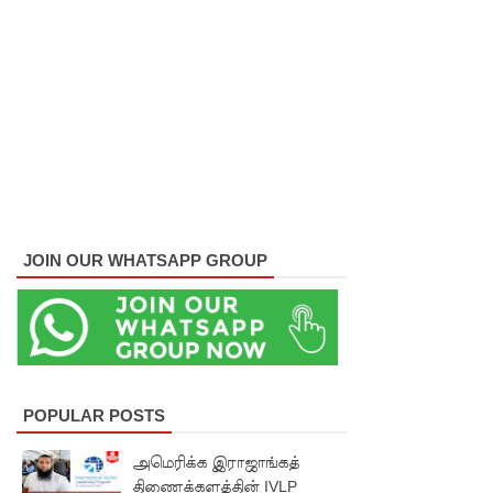
லெப்பை
MP!
விலங்குக
ள், தேசிய
நீர்
வழங்கல்
வடிகால்
JOIN OUR WHATSAPP GROUP
சபை
சட்டமூலங்
கள்
நிறைவேற்
POPULAR POSTS
றம்!
அமெரிக்க இராஜாங்கத்
146
திணைக்களத்தின் IVLP