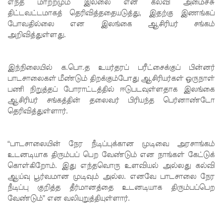
எந்த மாற்றமும் இல்லை என கல்வி அமைச்சு
திட்டவட்டமாகத் தெரிவித்ததையடுத்து, இதற்கு இணங்கப்
டெங்கு
போவதில்லை என இலங்கை ஆசிரியர் சங்கம்
ஒழிப்பு
அறிவித்துள்ளது.
வேலைத்
திட்டம் -
இந்நிலையில் க.பொ.த உயர்தரப் பரீட்சைக்குப் பின்னர்
பாடசாலைகள் மீண்டும் திறக்கும்போது ஆசிரியர்கள் ஒருநாள்
அமைச்சர்
பணி நிறுத்தப் போராட்டத்தில் ஈடுபடவுள்ளதாக இலங்கை
ஆசிரியர் சங்கத்தின் தலைவர் பிரியந்த பெர்னாண்டோ
நளிந்த
தெரிவித்துள்ளார்.
ஜயதிஸ்ஸ!
முழுமை
“பாடசாலையின் நேர நீடிப்புக்கான முடிவை அரசாங்கம்
யான
உடனடியாக திரும்பப் பெற வேண்டும் என நாங்கள் கேட்டுக்
கொள்கிறோம். இது எந்தவொரு உளவியல் அல்லது கல்வி
கட்டுப்பாட்
ஆய்வு பூர்வமான முடிவும் அல்ல. எனவே பாடசாலை நேர
டுக்குள்
நீடிப்பு குறித்த தீர்மானத்தை உடனடியாக திரும்பப்பெற
வேண்டும்” என வலியுறுத்தியுள்ளார்.
வந்த
மெகசின்