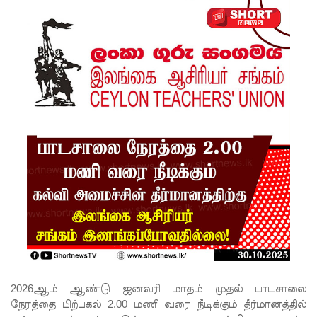
ன்மை!
மீனவர்க
ள்
விடுதலை
கோரி
ஜெய்சங்க
ருக்கு
விஜய்
கடிதம்!
இரு
ஆண்டுக
ள் இலக்கு
2026ஆம் ஆண்டு ஜனவரி மாதம் முதல் பாடசாலை
நிர்ணயிக்
நேரத்தை பிற்பகல் 2.00 மணி வரை நீடிக்கும் தீர்மானத்தில்
கப்பட்ட