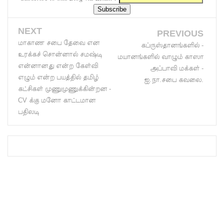
பயிற்சி
ஓட்டுநர் (
NEXT
PREVIOUS
மாகாண சபை தேவை என
கப்ருஸ்தானங்களில் -
L பலகை)
உரக்கச் சொன்னால் சமஷ்டி
மயானங்களில் வாழும் காஸா
வாகனங்க
என்னானது என்ற கேள்வி
அப்பாவி மக்கள் -
எழும் என்ற பயத்தில் தமிழ்
ஐ.நா.சபை கவலை.
ள்
கட்சிகள் முணுமுணுக்கின்றன -
அதிவேக
CV க்கு மனோ காட்டமான
பதிலடி
நெடுஞ்சா
லையில்
செல்ல
தடை!
இலங்கை
யின்
பெரிய