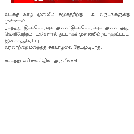
டையில் 07
மணித்தி
வடக்கு வாழ் முஸ்லீம் சமூகத்திற்கு 35 வருடங்களுக்கு
முன்னால்
யால நீர்
நடந்தது ‘இடப்பெயர்வும்’ அல்ல ‘இடப்பெயர்ப்பும்’ அல்ல. அது
வெட்டு!
வெளியேற்றம். புலிகளால் துப்பாக்கி முனையில் நடாத்தப்பட்ட
இனச்சுத்திகரிப்பு.
SLS
வரலாற்றை மறைத்து சகவாழ்வை தேடமுடியாது.
தரமற்ற
சட்டத்தரணி சுவஸ்திகா அருளிங்கM
தலைக்கவ
சங்கள்
விற்றவர்க
ளுக்கு
அபராதம்!
கொழும்பி
ல்
சட்டவி