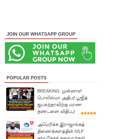
மீனவர்க
ள்
பாதுகாப்
JOIN OUR WHATSAPP GROUP
பாக மீட்பு
ஊழல்
தடுப்பு
சட்டமூலத்
POPULAR POSTS
தில்
மீண்டும்
BREAKING: முன்னாள்
பொலிஸ்மா அதிபர் பூஜித்
திருத்தம்!
ஜயசுந்தரவிற்கு மரண
சாகிப் அல்
தண்டனை விதிப்பு!
ஹசனின்
அமெரிக்க இராஜாங்கத்
வீட்டின்
திணைக்களத்தின் IVLP
சர்வதேசத் தலைவர்கள்