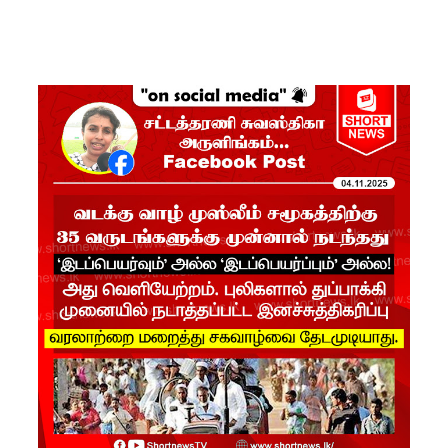
பொலிஸா
ர்!
டெங்குவா
ல்
உயிரிழந்த
வர்களின்
எண்ணிக்
கை
அதிகரிப்பு!
வெள்ளவ
த்தை
மற்றும்
பாமன்க