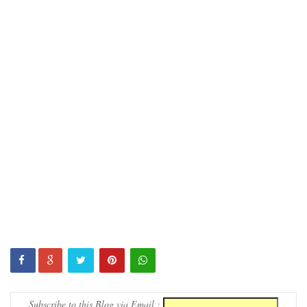
ரோத
மருந்துக்
களஞ்சிய
ம்
முற்றுகை!
ஓகஸ்ட்
மாதத்திற்
கான
லிட்ரோ
எரிவாயு
விலையில்
மாற்றமில்
லை!
Subscribe to this Blog via Email :