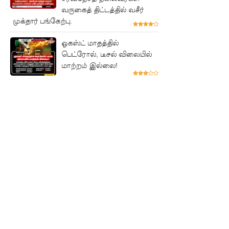
மீது
வருகைத் திட்டத்தில் வசீர்
பெற்றோ
முக்தார் பங்கேற்பு.
ல் குண்டு
ஓகஸ்ட் மாதத்தில்
பெட்ரோல், டீசல் விலையில்
வீச்சு!
மாற்றம் இல்லை!
நெடுந்தீவு
அருகே
இந்திய
மீன்பிடிக்
கப்பல்
கவிழ்வு
குருக்கள்ம
டம்
மனிதப்பு