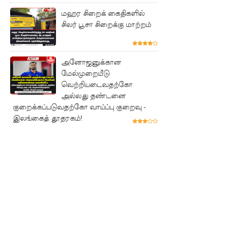
நேற்று
மஹர சிறைக் கைதிகளில்
அமைதியி
சிலர் பூசா சிறைக்கு மாற்றம்
ன்மை - 11
பேர்
அனோஜனுக்கான
காயம்!
மேல்முறையீடு
வெற்றியடைவதற்கோ
குருவிட்ட
அல்லது தண்டனை
குறைக்கப்படுவதற்கோ வாய்ப்பு குறைவு -
சிறை
இலங்கைத் தூதரகம்!
மோதலில்
இருவர்
பலி!
குருவிட்ட
சிறைச்சா
லையில்