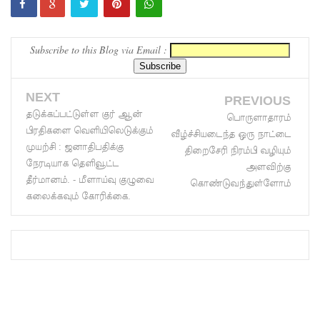
முப்படையி
னருக்கு
Subscribe to this Blog via Email :
விடுக்கப்ப
ட்ட
NEXT
PREVIOUS
தடுக்கப்பட்டுள்ள குர் ஆன்
அறிவிப்பு!
பொருளாதாரம்
பிரதிகளை வெளியிலெடுக்கும்
வீழ்ச்சியடைந்த ஒரு நாட்டை
சிறையின்
முயற்சி : ஜனாதிபதிக்கு
திறைசேரி நிரம்பி வழியும்
வாயிற்கத
நேரடியாக தெளிவூட்ட
அளவிற்கு
தீர்மானம். - மீளாய்வு குழுவை
கொண்டுவந்துள்ளோம்
வை
கலைக்கவும் கோரிக்கை.
முற்றுகை
யிட்ட
பல்லன்சே
ன
கைதிகள்!