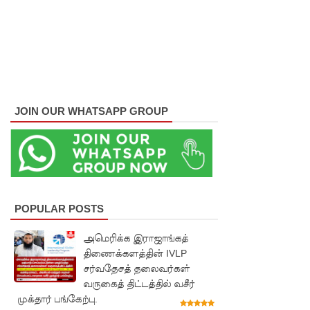
ஏறி
போராட்ட
ம்
குருவிட்ட
சிறையின்
JOIN OUR WHATSAPP GROUP
பதற்றம்
கட்டுப்பாட்
டுக்குள்
வந்தது!
POPULAR POSTS
புதிய
அமெரிக்க இராஜாங்கத்
மெகசின்
திணைக்களத்தின் IVLP
சிறைச்சா
சர்வதேசத் தலைவர்கள்
வருகைத் திட்டத்தில் வசீர்
லையில்
முக்தார் பங்கேற்பு.