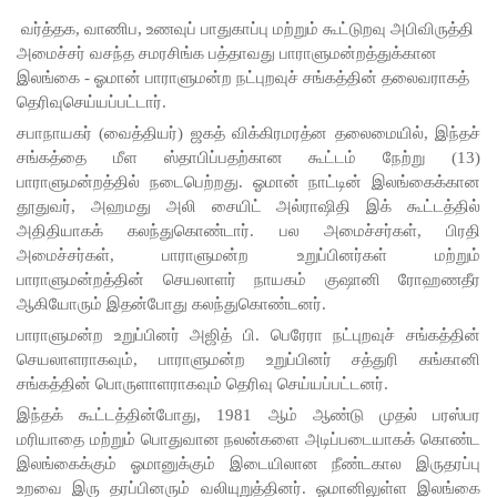
குகன்
வர்த்தக, வாணிப, உணவுப் பாதுகாப்பு மற்றும் கூட்டுறவு அபிவிருத்தி
காணாமற்
அமைச்சர் வசந்த சமரசிங்க பத்தாவது பாராளுமன்றத்துக்கான
இலங்கை - ஓமான் பாராளுமன்ற நட்புறவுச் சங்கத்தின் தலைவராகத்
போன
தெரிவுசெய்யப்பட்டார்.
வழக்கு
சபாநாயகர் (வைத்தியர்) ஜகத் விக்கிரமரத்ன தலைமையில், இந்தச்
கோட்டாப
சங்கத்தை மீள ஸ்தாபிப்பதற்கான கூட்டம் நேற்று (13)
பாராளுமன்றத்தில் நடைபெற்றது. ஓமான் நாட்டின் இலங்கைக்கான
ய
தூதுவர், அஹமது அலி சையிட் அல்ராஷிதி இக் கூட்டத்தில்
ராஜபக்ச
அதிதியாகக் கலந்துகொண்டார். பல அமைச்சர்கள், பிரதி
அமைச்சர்கள், பாராளுமன்ற உறுப்பினர்கள் மற்றும்
செப்டம்பர்
பாராளுமன்றத்தின் செயலாளர் நாயகம் குஷானி ரோஹணதீர
ஆகியோரும் இதன்போது கலந்துகொண்டனர்.
29ஆம்
பாராளுமன்ற உறுப்பினர் அஜித் பி. பெரேரா நட்புறவுச் சங்கத்தின்
தேதி
செயலாளராகவும், பாராளுமன்ற உறுப்பினர் சத்துரி கங்கானி
காணொ
சங்கத்தின் பொருளாளராகவும் தெரிவு செய்யப்பட்டனர்.
இந்தக் கூட்டத்தின்போது, 1981 ஆம் ஆண்டு முதல் பரஸ்பர
ளி மூலம்
மரியாதை மற்றும் பொதுவான நலன்களை அடிப்படையாகக் கொண்ட
சாட்சியம
இலங்கைக்கும் ஓமானுக்கும் இடையிலான நீண்டகால இருதரப்பு
உறவை இரு தரப்பினரும் வலியுறுத்தினர். ஓமானிலுள்ள இலங்கை
ளிக்க