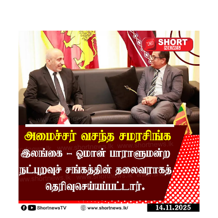
களுக்கு
மண்சரிவு
அபாய
எச்சரிக்
கை!
மட்டக்கள
ப்பு
சிறைச்சா
லையை
சுற்றி
பலத்த
பாதுகாப்பு!
லலித் -