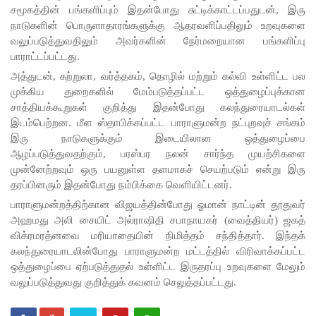
சமூகத்தின் பங்களிப்பும் இதன்போது சுட்டிக்காட்டப்பதுடன், இரு
நீதிமன்றம்
நாடுகளின் பொருளாதாரங்களுக்கு ஆதரவளிப்பதிலும் உறவுகளை
வலுப்படுத்துவதிலும் அவர்களின் நேர்மறையான பங்களிப்பு
உத்தரவு!
பாராட்டப்பட்டது.
நேற்றைய
அத்துடன், சுற்றுலா, வர்த்தகம், தொழில் மற்றும் கல்வி உள்ளிட்ட பல
முக்கிய துறைகளில் மேம்படுத்தப்பட்ட ஒத்துழைப்புக்கான
மெகசின்
சாத்தியக்கூறுகள் குறித்து இதன்போது கலந்துரையாடல்கள்
சிறை
இடம்பெற்றன. மீள ஸ்தாபிக்கப்பட்ட பாராளுமன்ற நட்புறவுச் சங்கம்
இரு நாடுகளுக்கும் இடையிலான ஒத்துழைப்பை
மோதலில்
ஆழப்படுத்துவதற்கும், பரஸ்பர நலன் சார்ந்த முயற்சிகளை
கைதி
முன்னேற்றவும் ஒரு பயனுள்ள தளமாகச் செயற்படும் என்று இரு
தரப்பினரும் இதன்போது நம்பிக்கை வெளியிட்டனர்.
ஒருவர்
பாராளுமன்றத்திற்கான விஜயத்தின்போது ஓமான் நாட்டின் தூதுவர்
பலி!
அஹமது அலி சையிட் அல்ராஷிதி சபாநாயகர் (வைத்தியர்) ஜகத்
விக்ரமரத்னவை மரியாதையின் நிமித்தம் சந்தித்தார். இந்தக்
நாட்டில்
கலந்துரையாடலின்போது பாராளுமன்ற மட்டத்தில் விரிவாக்கப்பட்ட
தொடரும்
ஒத்துழைப்பை ஏற்படுத்துதல் உள்ளிட்ட இருதரப்பு உறவுகளை மேலும்
வலுப்படுத்துவது குறித்துக் கவனம் செலுத்தப்பட்டது.
சிறைக்கல
வரங்கள் -