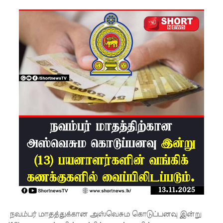
ரோத
மருந்துக்
களஞ்சிய
ம்
முற்றுகை!
ஓகஸ்ட்
மாதத்திற்
கான
லிட்ரோ
எரிவாயு
விலையில்
மாற்றமில்
லை!
நவம்பர் மாதத்துக்கான அஸ்வெசும கொடுப்பனவு இன்று