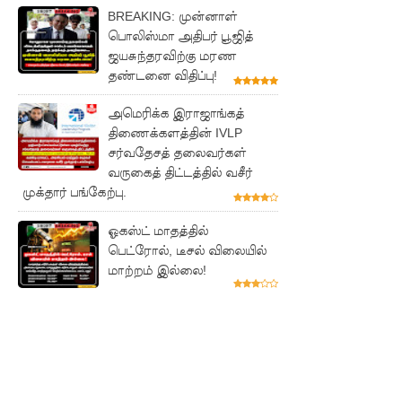
BREAKING: முன்னாள்
பெற்றோ
பொலிஸ்மா அதிபர் பூஜித்
ல் குண்டு
ஜயசுந்தரவிற்கு மரண
தண்டனை விதிப்பு!
வீச்சு!
நெடுந்தீவு
அமெரிக்க இராஜாங்கத்
திணைக்களத்தின் IVLP
அருகே
சர்வதேசத் தலைவர்கள்
இந்திய
வருகைத் திட்டத்தில் வசீர்
முக்தார் பங்கேற்பு.
மீன்பிடிக்
கப்பல்
ஓகஸ்ட் மாதத்தில்
பெட்ரோல், டீசல் விலையில்
கவிழ்வு
மாற்றம் இல்லை!
குருக்கள்ம
டம்
மனிதப்பு
தைகுழி