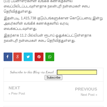
பயிற்சி
(13) பயனாளர்களின் வங்கிக் கணக்குகளில்
வைப்பிலிடப்படவுள்ளதாக நலன்புரி நன்மைகள் சபை
ஓட்டுநர் (
தெரிவித்துள்ளது.
L பலகை)
இதன்படி, 1,415,738 குடும்பங்களுக்கான கொடுப்பனவு இன்று
அவர்களின் வங்கிக் கணக்குகளில் வரவு
வாகனங்க
வைக்கப்படவுள்ளது.
ள்
இதற்காக 11.2 பில்லியன் ரூபாய் ஒதுக்கப்பட்டுள்ளதாக
நலன்புரி நன்மைகள் சபை தெரிவித்துள்ளது.
அதிவேக
நெடுஞ்சா
லையில்
செல்ல
Subscribe to this Blog via Email :
தடை!
இலங்கை
NEXT
PREVIOUS
யின்
« Prev Post
Next Post »
பெரிய
வெங்காய