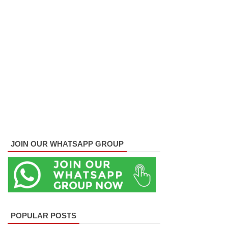
ள்
பாதுகாப்
பாக மீட்பு
ஊழல்
தடுப்பு
சட்டமூலத்
தில்
மீண்டும்
JOIN OUR WHATSAPP GROUP
திருத்தம்!
சாகிப் அல்
ஹசனின்
வீட்டின்
POPULAR POSTS
மீது