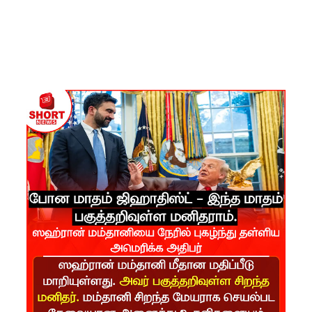
கட்டுப்பாட்
டுக்குள்!
வர்த்தமா
னியில்
வெளியா
னது
22வது
அரசியல
மைப்புத்
திருத்தச்
சட்டமூலம்
!
யாழ்.சிறை