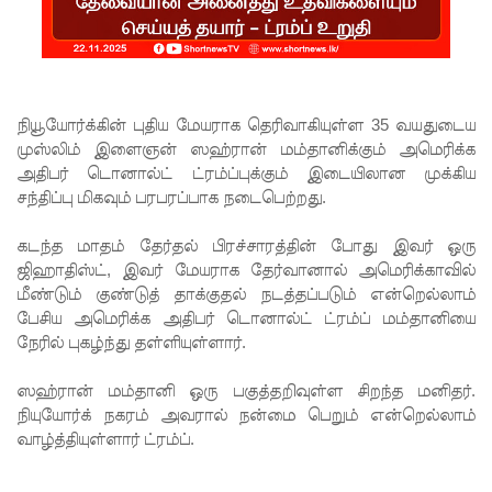
ச்சாலையி
லும்
விசேட
பாதுகாப்பு
நியூயோர்க்கின் புதிய மேயராக தெரிவாகியுள்ள 35 வயதுடைய
முஸ்லிம் இளைஞன் ஸஹ்ரான் மம்தானிக்கும் அமெரிக்க
நடவடிக்
அதிபர் டொனால்ட் ட்ரம்ப்புக்கும் இடையிலான முக்கிய
கை!
சந்திப்பு மிகவும் பரபரப்பாக நடைபெற்றது.
இலங்கை
கடந்த மாதம் தேர்தல் பிரச்சாரத்தின் போது இவர் ஒரு
அணியின்
ஜிஹாதிஸ்ட், இவர் மேயராக தேர்வானால் அமெரிக்காவில்
மீண்டும் குண்டுத் தாக்குதல் நடத்தப்படும் என்றெல்லாம்
பலம்
பேசிய அமெரிக்க அதிபர் டொனால்ட் ட்ரம்ப் மம்தானியை
துடுப்பாட்
நேரில் புகழ்ந்து தள்ளியுள்ளார்.
டத்திலே
ஸஹ்ரான் மம்தானி ஒரு பகுத்தறிவுள்ள சிறந்த மனிதர்.
யே
நியுயோர்க் நகரம் அவரால் நன்மை பெறும் என்றெல்லாம்
வாழ்த்தியுள்ளார் ட்ரம்ப்.
உள்ளது!
நீர்கொழு