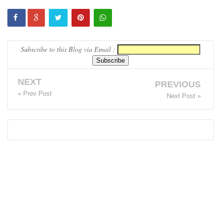
ம்பு
சிறைச்சா
Subscribe to this Blog via Email :
லை
மோதல்:
NEXT
சந்தேகநப
PREVIOUS
« Prev Post
Next Post »
ர்கள் 62
ஆக
உயர்வு
நான்கு
மாவட்டங்
களுக்கு
மண்சரிவு
அபாய