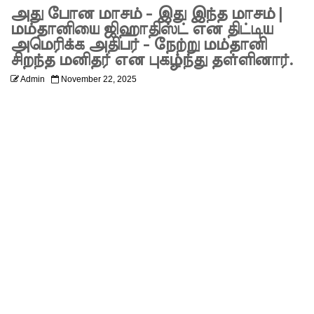
அபேசேக
அது போன மாசம் - இது இந்த மாசம் |
மம்தானியை ஜிஹாதிஸ்ட் என திட்டிய
ர, பிரதிக்
அமெரிக்க அதிபர் - நேற்று மம்தானி
சிறந்த மனிதர் என புகழ்ந்து தள்ளினார்.
காவல்து
Admin
November 22, 2025
றை மா
அதிபராக
தரமுயர்வு!
குருவிட்ட
மற்றும்
பல்லன்சே
ன
சிறைச்சா
லைகளின்
நிலைமை