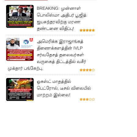
ன் கடத்த
BREAKING: முன்னாள்
முயன்ற
பொலிஸ்மா அதிபர் பூஜித்
ஜயசுந்தரவிற்கு மரண
இருவர்
தண்டனை விதிப்பு!
கைது
அமெரிக்க இராஜாங்கத்
உயர்தரப்
திணைக்களத்தின் IVLP
சர்வதேசத் தலைவர்கள்
பரீட்சை
வருகைத் திட்டத்தில் வசீர்
யை
முக்தார் பங்கேற்பு.
ஒத்திவை
ஓகஸ்ட் மாதத்தில்
க்குமாறு
பெட்ரோல், டீசல் விலையில்
மாற்றம் இல்லை!
கோரிய
மனு
தள்ளுபடி
🚨