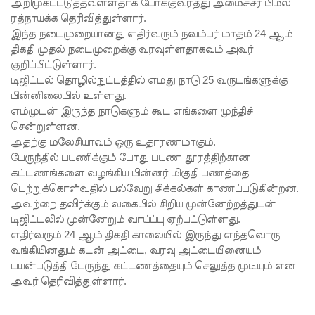
மேல்மு
அறிமுகப்படுத்தவுள்ளதாக போக்குவரத்து அமைச்சர் பிமல்
ரத்நாயக்க தெரிவித்துள்ளார்.
றையீடு
இந்த நடைமுறையானது எதிர்வரும் நவம்பர் மாதம் 24 ஆம்
திகதி முதல் நடைமுறைக்கு வரவுள்ளதாகவும் அவர்
வெற்றிய
குறிப்பிட்டுள்ளார்.
டைவதற்
டிஜிட்டல் தொழில்நுட்பத்தில் எமது நாடு 25 வருடங்களுக்கு
பின்னிலையில் உள்ளது.
கோ
எம்முடன் இருந்த நாடுகளும் கூட எங்களை முந்திச்
அல்லது
சென்றுள்ளன.
அதற்கு மலேசியாவும் ஒரு உதாரணமாகும்.
தண்ட
பேருந்தில் பயணிக்கும் போது பயண தூரத்திற்கான
னை
கட்டணங்களை வழங்கிய பின்னர் மிகுதி பணத்தை
பெற்றுக்கொள்வதில் பல்வேறு சிக்கல்கள் காணப்படுகின்றன.
குறைக்கப்
அவற்றை தவிர்க்கும் வகையில் சிறிய முன்னேற்றத்துடன்
படுவதற்
டிஜிட்டலில் முன்னேறும் வாய்ப்பு ஏற்பட்டுள்ளது.
எதிர்வரும் 24 ஆம் திகதி காலையில் இருந்து எந்தவொரு
கோ
வங்கியினதும் கடன் அட்டை, வரவு அட்டையினையும்
வாய்ப்பு
பயன்படுத்தி பேருந்து கட்டணத்தையும் செலுத்த முடியும் என
அவர் தெரிவித்துள்ளார்.
குறைவு -
இலங்கை