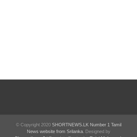
ஒத்திவைப்
பு
பல்கலைக்
கழகப்
பதிவு
ஆரம்பம்
கஞ்சிபா
னை
இம்ரா
னை
கைது
செய்ய
© Copyright 2020
SHORTNEWS.LK Number 1 Tamil
News website from Srilanka
. Designed by
மலேசிய -