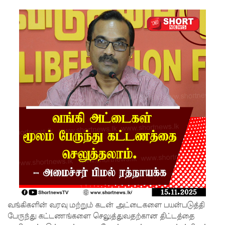
பு!
எதிர்க்கட்
சித்
தலைவ
ரைச்
சந்தித்தார்
இந்திய
வெளியுற
வுச்
செயலாள
ர் மிஸ்ரி!
அனோஜ
வங்கிகளின் வரவு மற்றும் கடன் அட்டைகளை பயன்படுத்தி
னுக்கான
பேருந்து கட்டணங்களை செலுத்துவதற்கான திட்டத்தை