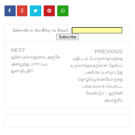
த்
தூதரகம்!
Subscribe to this Blog via Email :
இந்திய
வெளியுற
NEXT
வுச்
PREVIOUS
ஹிஸ்புல்லாஹ்வை அருகே
டிஜிட்டல் பொருளாதாரத்தை
செயலாள
அழைத்து பாராட்டிய
உருவாக்குவதற்கான தேசியப்
ருக்கும்,
ஜனாதிபதி!!!
பணியில் உள்நாட்டுத்
தொழில்முனைவோருக்கு
ஜனாதிபதி
பக்கபலமாக செயல்பட
க்கும்
வேண்டும் – ஹரிணி
அமரசூரிய
இடையில்
சந்திப்பு!
தமிழ்
பேசும்