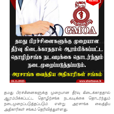
சிமாரா
அலியின்
சிறுவர்
கதை நூல்
ஆகஸ்ட்
15
வெளியீடு!
மகசின்
சிறைக்கு
ள்
போதைப்
தமது பிரச்சினைகளுக்கு முறையான தீர்வு கிடைக்காததால்
பொருள்
ஆரம்பிக்கப்பட்ட தொழிற்சங்க நடவடிக்கை தொடர்ந்தும்
நடைமுறைப்படுத்தப்படும் என்று அரசாங்க வைத்திய
வீச
அதிகாரிகள் சங்கம் தெரிவித்துள்ளது.