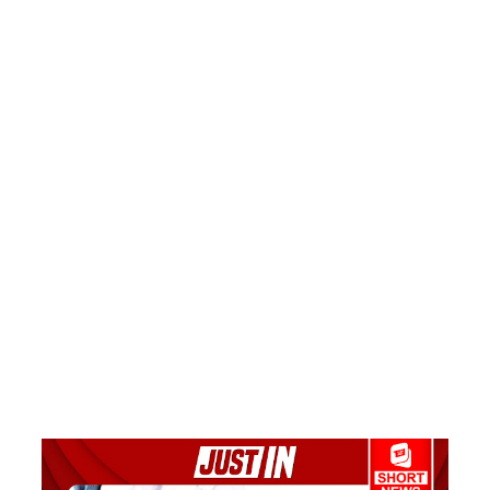
எரிசக்தித்
துறை
ஒத்துழைப்
பு குறித்து
ஆய்வு!
சிறுவர்களி
ன்
கற்பனைக்
கு
சிறகூட்டு
ம்
“இளஞ்சி
றகுகள்” –