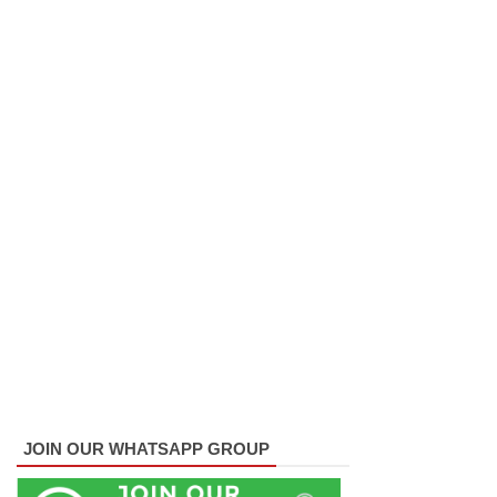
புலமைப்ப
ரிசில்
பரீட்சை
தொடர்பில்
முக்கிய
அறிவிப்பு!
நாடாளும
ன்ற
உறுப்பின
ர்களின்
சம்பளம்
உயர்த்தப்
JOIN OUR WHATSAPP GROUP
படவில்