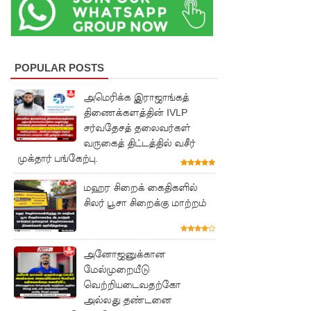
லை:
எரிபொரு
ள்
POPULAR POSTS
கொடுப்ப
அமெரிக்க இராஜாங்கத்
னவே
திணைக்களத்தின் IVLP
திருத்தப்ப
சர்வதேசத் தலைவர்கள்
வருகைத் திட்டத்தில் வசீர்
ட்டது!
முக்தார் பங்கேற்பு.
22ஆவது
மஹர சிறைக் கைதிகளில்
அரசியல
சிலர் பூசா சிறைக்கு மாற்றம்
மைப்புத்
திருத்தத்தி
அனோஜனுக்கான
ற்கு
மேல்முறையீடு
வெற்றியடைவதற்கோ
எதிராக
அல்லது தண்டனை