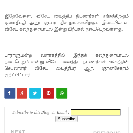
எரிபொரு
இதேவேளை, விசேட வைத்திய நிபுணர்கள் சங்கத்திற்கும்
ள் விலை
ஜனாதிபதி அநுர குமார திசாநாயக்கவிற்கும் இடையிலான
உயர்வுக்கு
விசேட கலந்துரையாடல் இன்று பிற்பகல் நடைபெறவுள்ளது.
எதிராக
போராட்ட
பாராளுமன்ற வளாகத்தில் இந்தக் கலந்துரையாடல்
ம்!
நடைபெறும் என்று விசேட வைத்திய நிபுணர்கள் சங்கத்தின்
டெங்கு
செயலாளர் விசேட வைத்தியர் ஆர். ஞானசேகரம்
குறிப்பிட்டார்.
மரணங்க
ளின்
எண்ணிக்
கை 64
Subscribe to this Blog via Email :
ஆக
அதிகரிப்பு!
NEXT