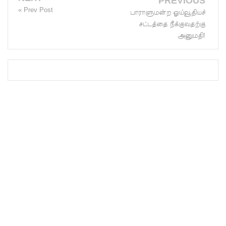
PREVIOUS
குவைத் -
« Prev Post
பாராளுமன்ற ஓய்வூதியச்
சட்டத்தை நீக்குவதற்கு
கொழும்பு
அனுமதி!
ஸ்ரீலங்கன்
வானூர்தி
சேவைக
ள் இன்று
முதல்
மீண்டும்
ஆரம்பம்!
நாளை
இடம்பெற
வுள்ள
தரம் 5