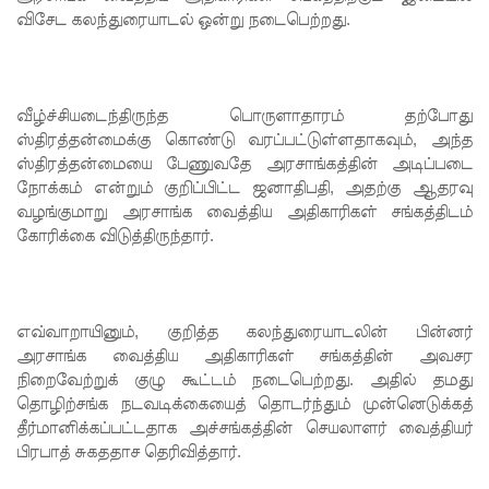
விசேட கலந்துரையாடல் ஒன்று நடைபெற்றது.
வைத்து
இணைய
வழிப் பண
வீழ்ச்சியடைந்திருந்த பொருளாதாரம் தற்போது
ஸ்திரத்தன்மைக்கு கொண்டு வரப்பட்டுள்ளதாகவும், அந்த
மோசடி -
ஸ்திரத்தன்மையை பேணுவதே அரசாங்கத்தின் அடிப்படை
எச்சரிக்
நோக்கம் என்றும் குறிப்பிட்ட ஜனாதிபதி, அதற்கு ஆதரவு
வழங்குமாறு அரசாங்க வைத்திய அதிகாரிகள் சங்கத்திடம்
கை!
கோரிக்கை விடுத்திருந்தார்.
குவைத் –
கொழும்பு
ஸ்ரீலங்கன்
எவ்வாறாயினும், குறித்த கலந்துரையாடலின் பின்னர்
அரசாங்க வைத்திய அதிகாரிகள் சங்கத்தின் அவசர
விமான
நிறைவேற்றுக் குழு கூட்டம் நடைபெற்றது. அதில் தமது
தொழிற்சங்க நடவடிக்கையைத் தொடர்ந்தும் முன்னெடுக்கத்
சேவை
தீர்மானிக்கப்பட்டதாக அச்சங்கத்தின் செயலாளர் வைத்தியர்
மீண்டும்
பிரபாத் சுகததாச தெரிவித்தார்.
ஆரம்பம்!