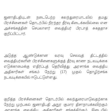
முயன்ற
இருவர்
ஜனாதிபதியுடன் நடைபெற்ற கலந்துரையாடலில் தமது
கைது!
பிரச்சினைகள் தொடர்பில் நிரந்தர தீர்வு கிடைக்கவில்லை என
நாடு
அச்சங்கத்தின் செயலாளர் வைத்தியர் பிரபாத் சுகததாச
குறிப்பிட்டார்.
தழுவிய
சோதனை
களில்
அடுத்த ஆண்டுக்கான வரவு செலவுத் திட்டத்தில்
தரமற்ற
வைத்தியர்களின் பிரச்சினைகளுக்குத் தீர்வு காண நடவடிக்கை
எடுக்காமைக்கு எதிர்ப்புத் தெரிவித்து அரசாங்க வைத்திய
தலைக்கவ
அதிகாரிகள் சங்கம் நேற்று (17) முதல் தொழிற்சங்க
சங்கள் 431
நடவடிக்கையில் ஈடுபட்டுள்ளது.
பறிமுதல்!
இலங்கை
குறித்த பிரச்சினைகள் தொடர்பில் கலந்துரையாடுவதற்காக
யர்களை
நேற்று முற்பகல் ஜனாதிபதி அநுர குமார திசாநாயக்கவிற்கும்
அரசாங்க வைத்திய அதிகாரிகள் சங்கத்திற்கும் இடையில்
இலக்கு