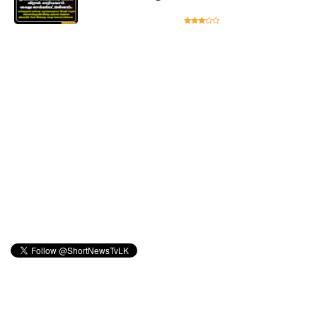
தழுவிய
சோதனை
களில்
தரமற்ற
தலைக்கவ
சங்கள் 431
பறிமுதல்!
இலங்கை
யர்களை
இலக்கு
வைத்து
இணைய
வழிப் பண