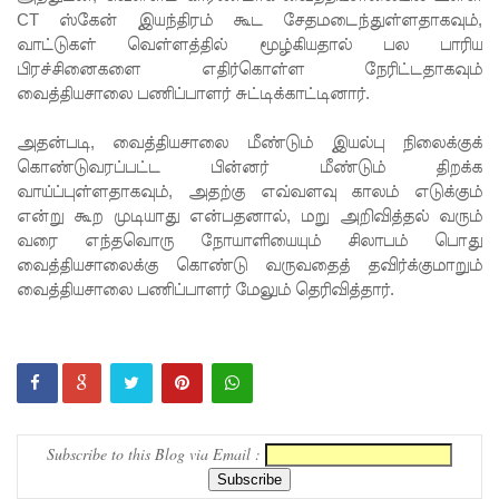
CT ஸ்கேன் இயந்திரம் கூட சேதமடைந்துள்ளதாகவும்,
காரணமா
வாட்டுகள் வெள்ளத்தில் மூழ்கியதால் பல பாரிய
பிரச்சினைகளை எதிர்கொள்ள நேரிட்டதாகவும்
க சில
வைத்தியசாலை பணிப்பாளர் சுட்டிக்காட்டினார்.
நாடுகளில்
அதன்படி, வைத்தியசாலை மீண்டும் இயல்பு நிலைக்குக்
புதிய
கொண்டுவரப்பட்ட பின்னர் மீண்டும் திறக்க
இலங்கை
வாய்ப்புள்ளதாகவும், அதற்கு எவ்வளவு காலம் எடுக்கும்
என்று கூற முடியாது என்பதனால், மறு அறிவித்தல் வரும்
கடவுச்சீட்
வரை எந்தவொரு நோயாளியையும் சிலாபம் பொது
டுகள்
வைத்தியசாலைக்கு கொண்டு வருவதைத் தவிர்க்குமாறும்
வைத்தியசாலை பணிப்பாளர் மேலும் தெரிவித்தார்.
நிராகரிப்பு
- முஜீப்
எம்.பி.
தெற்கு
அதிவேக
Subscribe to this Blog via Email :
நெடுஞ்சா