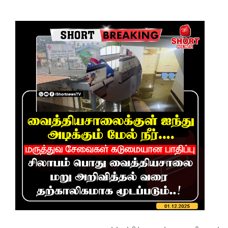
பிரேர
ணையைத்
தோற்கடித்
தாலும்
சிறைச்சா
லை
மோதல்
தொடர்கி
ன்றது! -
சஜித்
பிரேமதாச
குற்றச்சாட்
டு