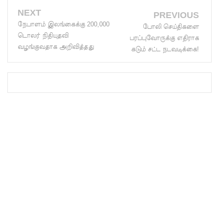
NEXT
லையின்
PREVIOUS
நேபாளம் இலங்கைக்கு 200,000
போலி செய்திகளை
கெலனிக
டொலர் நிதியுதவி
பரப்புவோருக்கு எதிராக
ம
வழங்குவதாக அறிவித்தது
கடும் சட்ட நடவடிக்கை!
பகுதியில்
கடும்
போக்குவ
ரத்து!
இந்தியா-
இலங்கை
எரிசக்தித்
துறை
ஒத்துழைப்
பு குறித்து