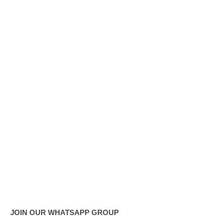
ஆய்வு!
சிறுவர்களி
ன்
கற்பனைக்
கு
சிறகூட்டு
ம்
“இளஞ்சி
றகுகள்” –
சிமாரா
அலியின்
சிறுவர்
கதை நூல்
JOIN OUR WHATSAPP GROUP