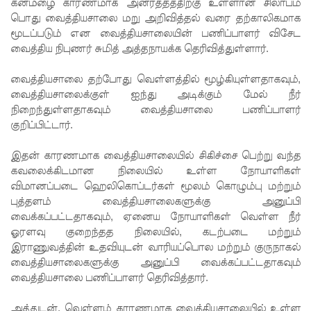
சிறை
கனமழை காரணமாக அனர்த்தத்திற்கு உள்ளான
சிலாபம்
பொது வைத்தியசாலை மறு அறிவித்தல் வரை தற்காலிகமாக
மோதல்க
மூடப்படும் என வைத்தியசாலையின் பணிப்பாளர் விசேட
வைத்திய நிபுணர் சுமித் அத்தநாயக்க தெரிவித்துள்ளார்.
ளுக்கும்
ராஜபக்ஷர்
வைத்தியசாலை தற்போது வெள்ளத்தில் மூழ்கியுள்ளதாகவும்,
வைத்தியசாலைக்குள் ஐந்து அடிக்கும் மேல் நீர்
களுக்கும்
நிறைந்துள்ளதாகவும் வைத்தியசாலை பணிப்பாளர்
தொடர்பா?
குறிப்பிட்டார்.
" :
இதன் காரணமாக வைத்தியசாலையில் சிகிச்சை பெற்று வந்த
அரசாங்க
கவலைக்கிடமான நிலையில் உள்ள நோயாளிகள்
விமானப்படை ஹெலிகொப்டர்கள் மூலம் கொழும்பு மற்றும்
த்தை
புத்தளம் வைத்தியசாலைகளுக்கு அனுப்பி
சாடிய
வைக்கப்பட்டதாகவும், ஏனைய நோயாளிகள் வெள்ள நீர்
ஓரளவு குறைந்தத நிலையில், கடற்படை மற்றும்
நாமல்!
இராணுவத்தின் உதவியுடன் வாரியப்பொல மற்றும் குருநாகல்
தரக்
வைத்தியசாலைகளுக்கு அனுப்பி வைக்கப்பட்டதாகவும்
வைத்தியசாலை பணிப்பாளர் தெரிவித்தார்.
குறைபாடு
அத்துடன், வெள்ளம் காரணமாக வைத்தியசாலையில் உள்ள
கள்