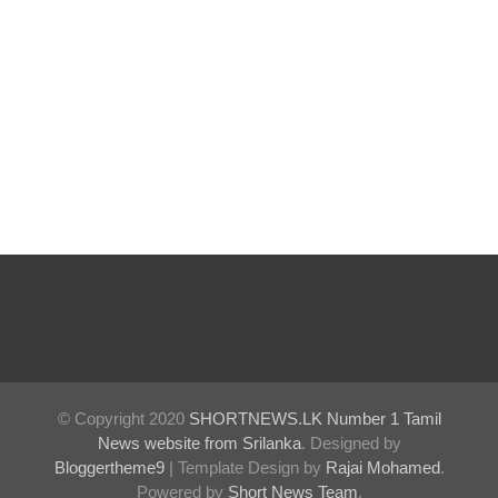
ள்
பாதுகாப்
பாக மீட்பு
ஊழல்
தடுப்பு
சட்டமூலத்
தில்
மீண்டும்
திருத்தம்!
ஹிருணி
காவின்
© Copyright 2020
SHORTNEWS.LK Number 1 Tamil
சிறைத்
News website from Srilanka
. Designed by
Bloggertheme9
| Template Design by
Rajai Mohamed
.
தண்ட
Powered by
Short News Team
.