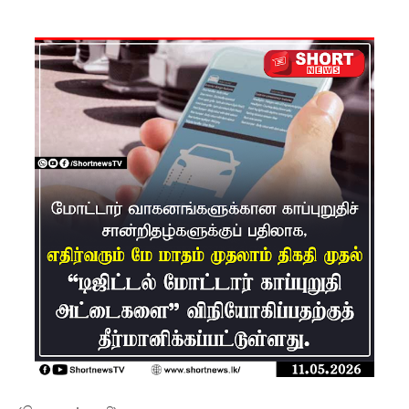
பங்களா
தேஷில்
மீண்டும்
பதற்றம்!
லாஃப்ஸ்
எரிவாயு
விலையிலு
ம்
மாற்றமில்
லை!
பாகுபாடற்
ற
சேவையே