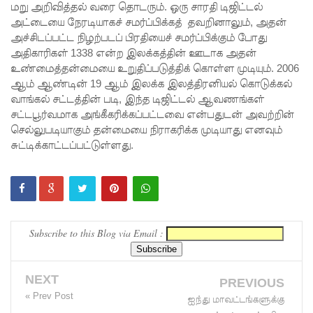
மறு அறிவித்தல் வரை தொடரும். ஒரு சாரதி டிஜிட்டல்
ஆய்வகக்
அட்டையை நேரடியாகச் சமர்ப்பிக்கத் தவறினாலும், அதன்
அச்சிடப்பட்ட நிழற்படப் பிரதியைச் சமர்ப்பிக்கும் போது
கட்டிடம்
அதிகாரிகள் 1338 என்ற இலக்கத்தின் ஊடாக அதன்
திறப்பு!
உண்மைத்தன்மையை உறுதிப்படுத்திக் கொள்ள முடியும். 2006
ஆம் ஆண்டின் 19 ஆம் இலக்க இலத்திரனியல் கொடுக்கல்
சாகரவின்
வாங்கல் சட்டத்தின் படி, இந்த டிஜிட்டல் ஆவணங்கள்
சர்ச்சை
சட்டபூர்வமாக அங்கீகரிக்கப்பட்டவை என்பதுடன் அவற்றின்
செல்லுபடியாகும் தன்மையை நிராகரிக்க முடியாது எனவும்
கருத்து
சுட்டிக்காட்டப்பட்டுள்ளது.
தொடர்பில்
நீதிமன்றி
ல்
விடயங்க
Subscribe to this Blog via Email :
ளை
NEXT
சமர்ப்பித்த
PREVIOUS
« Prev Post
ஐந்து மாவட்டங்களுக்கு
பொலிஸா