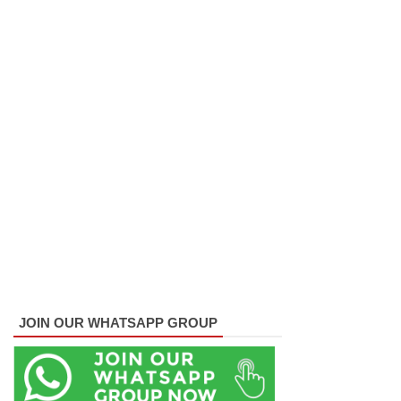
மணித்தி
யால நீர்
வெட்டு!
SLS
தரமற்ற
தலைக்கவ
சங்கள்
விற்றவர்க
ளுக்கு
அபராதம்!
கொழும்பி
JOIN OUR WHATSAPP GROUP
ல்
சட்டவி