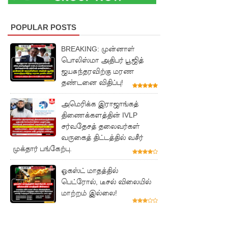
ரோத
மருந்துக்
POPULAR POSTS
களஞ்சிய
BREAKING: முன்னாள்
ம்
பொலிஸ்மா அதிபர் பூஜித்
ஜயசுந்தரவிற்கு மரண
முற்றுகை!
தண்டனை விதிப்பு!
ஓகஸ்ட்
அமெரிக்க இராஜாங்கத்
மாதத்திற்
திணைக்களத்தின் IVLP
கான
சர்வதேசத் தலைவர்கள்
வருகைத் திட்டத்தில் வசீர்
லிட்ரோ
முக்தார் பங்கேற்பு.
எரிவாயு
ஓகஸ்ட் மாதத்தில்
விலையில்
பெட்ரோல், டீசல் விலையில்
மாற்றம் இல்லை!
மாற்றமில்
லை!