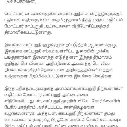
தரமான
(செ.சுபதர்ஷனி)
அறிவியலி
மோட்டார் வாகனங்களுக்கான காப்புறுதிச் சான்றிதழ்களுக்குப்
பதிலாக, எதிர்வரும் மே மாதம் முதலாம் திகதி முதல் 'டிஜிட்டல்
ன்
மோட்டார் காப்புறுதி அட்டைகளை' விநியோகிப்பதற்குத்
அடித்தள
தீர்மானிக்கப்பட்டுள்ளது.
மாகும் -
இலங்கை காப்புறுதி ஒழுங்குமுறைப்படுத்தல் ஆணைக்குழு,
பிரதமர்!
இலங்கை காப்புறுதி சங்கம் உள்ளிட்ட துறையின் முக்கிய
பங்குதாரர்கள் இணைந்து எடுத்துள்ள இந்தத் தீர்மானம்
நீர்கொழு
குறித்து, பொலிஸ் மா அதிபரினால் அனைத்து பொலிஸ்
ம்பு சிறை
நிலையங்களுக்கும் தேவையான அறிவுறுத்தல்கள் மற்றும்
உத்தரவுகள் பிறப்பிக்கப்பட்டுள்ளன.இலங்கை செய்திகள்
வன்முறை
தொடர்பா
இந்த புதிய நடைமுறைக்கு அமைவாக, காப்புறுதி நிறுவனங்கள்
டிஜிட்டல் மோட்டார் காப்புறுதி அட்டைகளை
ன
விநியோகிப்பதுடன், காப்புறுதிதாரரின் விசேட கோரிக்கையின்
அறிக்கை
பேரில் மாத்திரம் அச்சிடப்பட்ட சான்றிதழ்களை
வழங்கவுள்ளன. அத்துடன், காப்புறுதி நிறுவனங்கள் தமது
ஜனாதிபதி
வாடிக்கையாளர்களுக்கு பிரத்யேக கைபேசி செயலி ஊடாகவும்
இந்த டிஜிட்டல் காப்புறுதி அட்டைகளை வழங்க நடவடிக்கை
யிடம்!