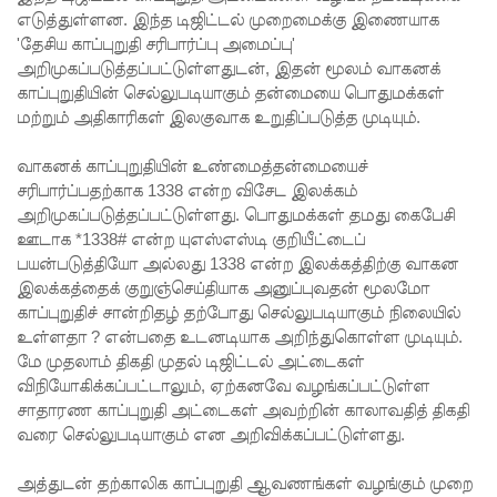
எடுத்துள்ளன. இந்த டிஜிட்டல் முறைமைக்கு இணையாக
கட்டார்
'தேசிய காப்புறுதி சரிபார்ப்பு அமைப்பு'
அறிமுகப்படுத்தப்பட்டுள்ளதுடன், இதன் மூலம் வாகனக்
சாரிட்டியி
காப்புறுதியின் செல்லுபடியாகும் தன்மையை பொதுமக்கள்
னால்
மற்றும் அதிகாரிகள் இலகுவாக உறுதிப்படுத்த முடியும்.
களுத்து
வாகனக் காப்புறுதியின் உண்மைத்தன்மையைச்
றை
சரிபார்ப்பதற்காக 1338 என்ற விசேட இலக்கம்
அறிமுகப்படுத்தப்பட்டுள்ளது. பொதுமக்கள் தமது கைபேசி
முஸ்லிம்
ஊடாக *1338# என்ற யுஎஸ்எஸ்டி குறியீட்டைப்
மத்திய
பயன்படுத்தியோ அல்லது 1338 என்ற இலக்கத்திற்கு வாகன
இலக்கத்தைக் குறுஞ்செய்தியாக அனுப்புவதன் மூலமோ
கல்லூரியி
காப்புறுதிச் சான்றிதழ் தற்போது செல்லுபடியாகும் நிலையில்
ல்
உள்ளதா ? என்பதை உடனடியாக அறிந்துகொள்ள முடியும்.
மே முதலாம் திகதி முதல் டிஜிட்டல் அட்டைகள்
நிர்மாணிக்
விநியோகிக்கப்பட்டாலும், ஏற்கனவே வழங்கப்பட்டுள்ள
சாதாரண காப்புறுதி அட்டைகள் அவற்றின் காலாவதித் திகதி
கப்பட்ட
வரை செல்லுபடியாகும் என அறிவிக்கப்பட்டுள்ளது.
நவீன
அத்துடன் தற்காலிக காப்புறுதி ஆவணங்கள் வழங்கும் முறை
விஞ்ஞான