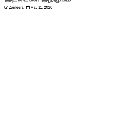
ஏற்பட்டா
Zameera
May 11, 2026
ல்
அறிவிக்க
5
தொலை
பேசி
இலக்கங்க
ள்!
தாயகம்
திரும்புவத
ற்கு ஷேக்
ஹசீனா
தயார்! -