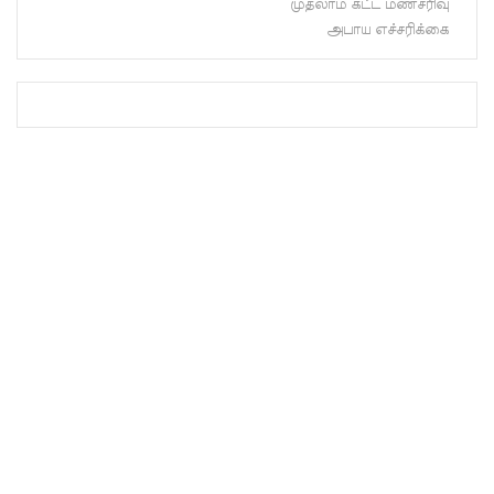
முதலாம் கட்ட மண்சரிவு
ர்!
அபாய எச்சரிக்கை
டெங்குவா
ல்
உயிரிழந்த
வர்களின்
எண்ணிக்
கை
அதிகரிப்பு!
வெள்ளவ
த்தை
மற்றும்
பாமன்க
டையில் 07