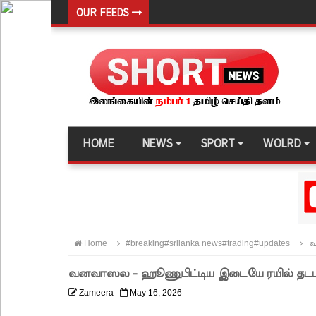
OUR FEEDS
சுகாதார உதவியாளர் நியமனங்களில் சுகாதார தொண்
விலங்குகள், தேசிய நீர் வழங்கல் வடிகால் சபை சட்
146 சட்டவிரோத சூதாட்ட இணையதளங்களை முடக்கு
பரீட்சைக் காலத்தில் இடர்கள் ஏற்பட்டால் அறிவிக
தாயகம் திரும்புவதற்கு ஷேக் ஹசீனா தயார்! - பங்கள
HOME
NEWS
SPORT
WOLRD
லாஃப்ஸ் எரிவாயு விலையிலும் மாற்றமில்லை!
பாகுபாடற்ற சேவையே தரமான அறிவியலின் அடித்தளம
நீர்கொழும்பு சிறை வன்முறை தொடர்பான அறிக்கை 
கட்டார் சாரிட்டியினால் களுத்துறை முஸ்லிம் மத்தி
Home
#breaking#srilanka news#trading#updates
வ
கட்டிடம் திறப்பு!
வனவாஸல - ஹூணுபிட்டிய இடையே ரயில் தடம் புர
சாகரவின் சர்ச்சை கருத்து தொடர்பில் நீதிமன்றில் 
Zameera
May 16, 2026
டெங்குவால் உயிரிழந்தவர்களின் எண்ணிக்கை அதிகரி