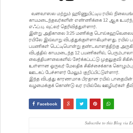
வனவாஸல மற்றும் ஹூணுபிட்டிய ரயில் நிலையங்கள
காயமடைந்தவர்களின் எண்ணிக்கை 12 ஆக உயர்ந்த
எஃப்.யு. வுட்லர் தெரிவித்துள்ளார்.
இன்று அதிகாலை 3:25 மணிக்கு பொல்கஹவெலையிலிர
ரயிலே இவ்வாறு விபத்துக்குள்ளாகியுள்ளது. ரயில்
பயணிகள் பெட்டியொன்று தண்டவாளத்திற்கு அருகில்
விபத்தில் காயமடைந்த 12 பயணிகளில், பெரும்பாலா
வைத்தியசாலைகளில் சேர்க்கப்பட்டு முதலுதவி சிக
உள்ளான ஒருவர் மேலதிக சிகிச்சைக்காக கொழும்ப
ஊடகப் பேச்சாளர் மேலும் குறிப்பிட்டுள்ளார்.
இந்த விபத்து காரணமாக பிரதான ரயில் பாதையின் 
வழமைக்குக் கொண்டு வர ரயில்வே ஊழியர்கள் தீவி
Facebook
Subscribe to this Blog via E