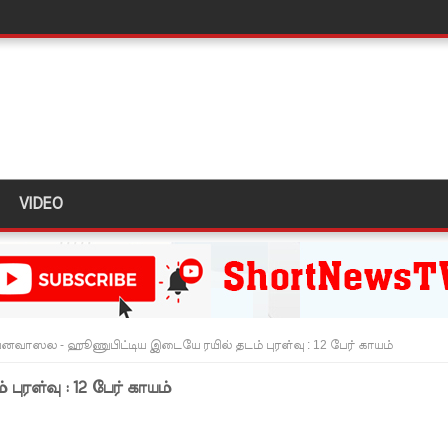
டர்களையும் உள்வாங்கவும் - உதுமா லெப்பை MP!
டமூலங்கள் நிறைவேற்றம்!
மாறு உத்தரவு!
்க 5 தொலைபேசி இலக்கங்கள்!
ாதேஷில் மீண்டும் பதற்றம்!
VIDEO
ாகும் - பிரதமர்!
ஜனாதிபதியிடம்!
ய கல்லூரியில் நிர்மாணிக்கப்பட்ட நவீன விஞ்ஞான ஆய்வகக்
னவாஸல - ஹூணுபிட்டிய இடையே ரயில் தடம் புரள்வு : 12 பேர் காயம்
ள்வு : 12 பேர் காயம்
விடயங்களை சமர்ப்பித்த பொலிஸார்!
ப்பு!