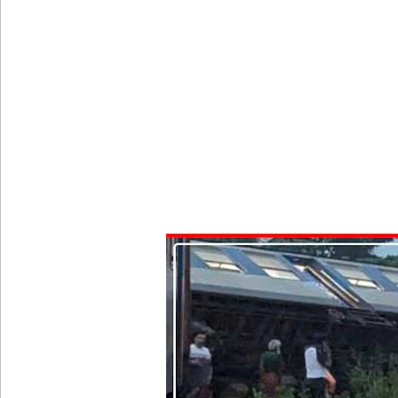
வெள்ளவத்தை மற்றும் பாமன்கடையில் 07 மணித்தியால
SLS தரமற்ற தலைக்கவசங்கள் விற்றவர்களுக்கு அபர
கொழும்பில் சட்டவிரோத மருந்துக் களஞ்சியம் முற்ற
ஓகஸ்ட் மாதத்திற்கான லிட்ரோ எரிவாயு விலையில் ம
பயிற்சி ஓட்டுநர் ( L பலகை) வாகனங்கள் அதிவேக 
இலங்கையின் பெரிய வெங்காயத் தேவையில் 10 வீதம் ம
நெடுந்தீவு கடற்பரப்பில் சிக்கிய 11 இந்திய மீனவர்கள் 
ஊழல் தடுப்பு சட்டமூலத்தில் மீண்டும் திருத்தம்!
ஹிருணிகாவின் சிறைத் தண்டனைக்கு எதிரான மேல்ம