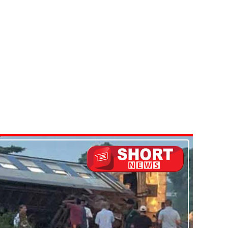
 நீர் வெட்டு!
ாதம்!
ுகை!
ாற்றமில்லை!
நெடுஞ்சாலையில் செல்ல தடை!
ட்டுமே உள்நாட்டு உற்பத்தி - வசந்த சமரசிங்க!
பாதுகாப்பாக மீட்பு
ுறையீட்டு விசாரணை செப்டம்பர் 23 வரை ஒத்திவைப்பு!