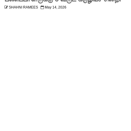
காரியவச
SHAHNI RAMEES
May 14, 2026
ம் கைது
மக்கள்
நலனுக்கே
முன்னுரி
மை
கந்தசாமி
பிரபு
எம்.பி!
முதலாவது
நேரலை
செய்யப்பட்
ட மாநகர