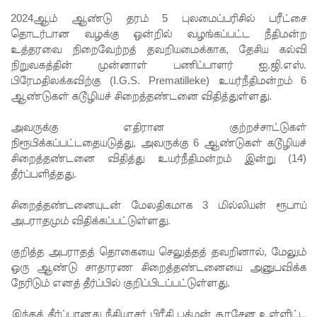
க்கு
2024ஆம் ஆண்டு தரம் 5 புலமைப்பரிசில் பரீட்சை
திருமணம்!
தொடர்பான
வழக்கு ஒன்றில் வழங்கப்பட்ட நீதிமன்ற
உத்தரவை நிறைவேற்றத் தவறியமைக்காக, தேசிய கல்வி
இலஞ்ச
நிறுவகத்தின் முன்னாள் பணிப்பாளர் ஐ.ஜி.எஸ்.
ஆணைக்
பிரேமதிலக்கவிற்கு (I.G.S. Prematilleke) உயர்நீதிமன்றம் 6
ஆண்டுகள் கடூழியச் சிறைத்தண்டனை விதித்துள்ளது.
குழுவில்
ஆஜரான
அவருக்கு எதிரான குற்றச்சாட்டுகள்
நிரூபிக்கப்பட்டதையடுத்து, அவருக்கு 6 ஆண்டுகள் கடூழியச்
அகில
சிறைத்தண்டனை விதித்து உயர்நீதிமன்றம் இன்று (14)
விராஜ்!
தீர்ப்பளித்தது.
சஷீந்திர
சிறைத்தண்டனையுடன் மேலதிகமாக 3 மில்லியன் ரூபாய்
ராஜபக்ஷ
அபராதமும் விதிக்கப்பட்டுள்ளது.
வின்
குறித்த அபராதத் தொகையை செலுத்தத் தவறினால், மேலும்
வழக்கு
ஒரு ஆண்டு சாதாரண சிறைத்தண்டனையை அனுபவிக்க
நேரிடும் எனத் தீர்ப்பில் குறிப்பிடப்பட்டுள்ளது.
விசார
இந்தத் தீர்ப்பானது நீதியரசர் பிரீதி பத்மன் சூரசேன உள்ளிட்ட
ணை