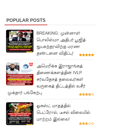
ம்
குற்றவாளி
POPULAR POSTS
களும்
BREAKING: முன்னாள்
அற்ற
பொலிஸ்மா அதிபர் பூஜித்
முன்மாதிரி
ஜயசுந்தரவிற்கு மரண
தண்டனை விதிப்பு!
நாட்டை
உருவாக்கு
அமெரிக்க இராஜாங்கத்
திணைக்களத்தின் IVLP
வதே
சர்வதேசத் தலைவர்கள்
வருகைத் திட்டத்தில் வசீர்
அரசாங்க
முக்தார் பங்கேற்பு.
த்தின்
ஓகஸ்ட் மாதத்தில்
இலக்கு
பெட்ரோல், டீசல் விலையில்
சீரற்ற
மாற்றம் இல்லை!
வானிலை