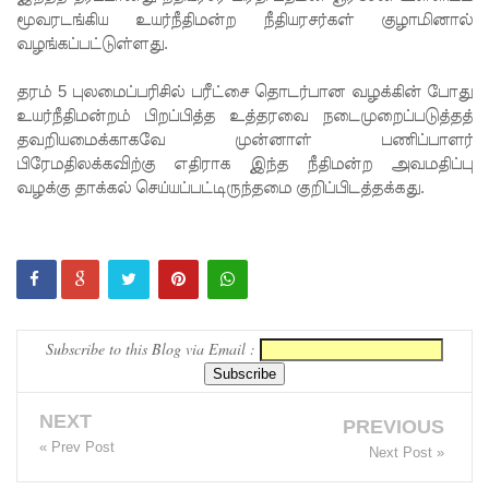
மூவரடங்கிய உயர்நீதிமன்ற நீதியரசர்கள் குழாமினால்
செப்டம்பர்
வழங்கப்பட்டுள்ளது.
28க்கு
தரம் 5 புலமைப்பரிசில் பரீட்சை தொடர்பான வழக்கின் போது
ஒத்திவைப்
உயர்நீதிமன்றம் பிறப்பித்த உத்தரவை நடைமுறைப்படுத்தத்
தவறியமைக்காகவே முன்னாள் பணிப்பாளர்
பு
பிரேமதிலக்கவிற்கு எதிராக இந்த நீதிமன்ற அவமதிப்பு
ஆசன
வழக்கு தாக்கல் செய்யப்பட்டிருந்தமை குறிப்பிடத்தக்கது.
பட்டி
பொருத்து
வதற்கான
கால
Subscribe to this Blog via Email :
அவகாசம்
நீடிப்பு
NEXT
PREVIOUS
சாகரவின்
« Prev Post
Next Post »
சர்ச்சைக்