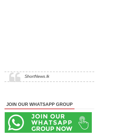
சட்டத்தின்
முன்
நிறுத்தப்ப
ட
வேண்டும்
- மரிக்கார்!
வளிமண்
ShortNews.lk
டலவியல்
திணைக்க
ளத்தின்
JOIN OUR WHATSAPP GROUP
எச்சரிக்
கை!
சிறைகளு