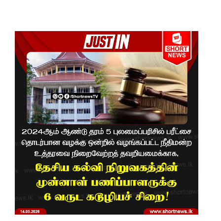
சபை
கூட்டம்
தெஹிவ
ளை -
கல்கிசையி
ல்
ஆரம்பமா
னது!
துபாயில்
வினோதம்
: பிரபல
மனித
ரோபோவு