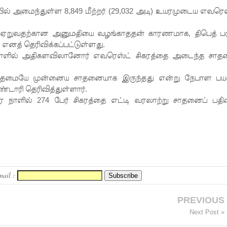
ையில் அமைந்துள்ள 8,849 மீற்றர் (29,032 அடி) உயரமுடைய எவரெஸ
 ஏறுவதற்கான அனுமதியை வழங்காததன் காரணமாக, திபெத் பக
னத் தெரிவிக்கப்பட்டுள்ளது.
ே நாளில் அதிகளவிலானோர் எவரெஸ்ட் சிகரத்தை அடைந்த சா
ைந்தமையே முன்னைய சாதனையாக இருந்தது என்று நேபாள 
ண்டாரி தெரிவித்துள்ளார்.
ரே நாளில் 274 பேர் சிகரத்தை எட்டி வரலாற்று சாதனைப் பத
mail :
PREVIOUS
Next Post »