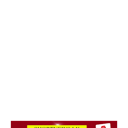
எரிசக்தித்
துறை
ஒத்துழைப்
பு குறித்து
ஆய்வு!
சிறுவர்களி
ன்
கற்பனைக்
கு
சிறகூட்டு
ம்
“இளஞ்சி
றகுகள்” –