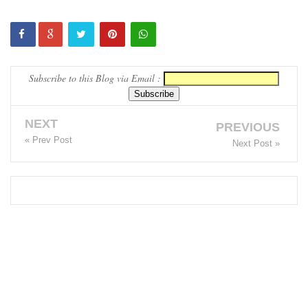
எரிபொரு
ள் விலை
உயர்வுக்கு
Subscribe to this Blog via Email :
எதிராக
போராட்ட
NEXT
PREVIOUS
ம்!
« Prev Post
Next Post »
டெங்கு
மரணங்க
ளின்
எண்ணிக்
கை 64
ஆக
அதிகரிப்பு!