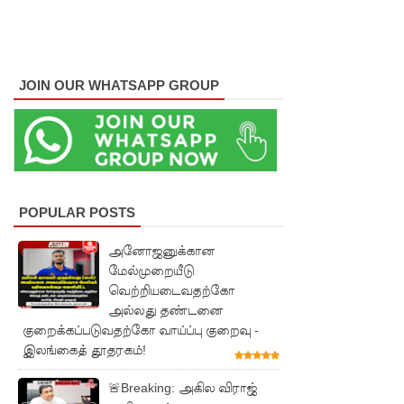
புலமைப்ப
ரிசில்
பரீட்சை
JOIN OUR WHATSAPP GROUP
தொடர்பில்
முக்கிய
அறிவிப்பு!
நாடாளும
POPULAR POSTS
ன்ற
அனோஜனுக்கான
உறுப்பின
மேல்முறையீடு
ர்களின்
வெற்றியடைவதற்கோ
அல்லது தண்டனை
சம்பளம்
குறைக்கப்படுவதற்கோ வாய்ப்பு குறைவு -
உயர்த்தப்
இலங்கைத் தூதரகம்!
படவில்
🚨Breaking: அகில விராஜ்