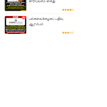
காரியவசம் கைது
லை:
எரிபொரு
ள்
பல்கலைக்கழகப் பதிவு
ஆரம்பம்
கொடுப்ப
னவே
திருத்தப்ப
ட்டது!
22ஆவது
அரசியல
மைப்புத்
திருத்தத்தி
ற்கு
எதிராக