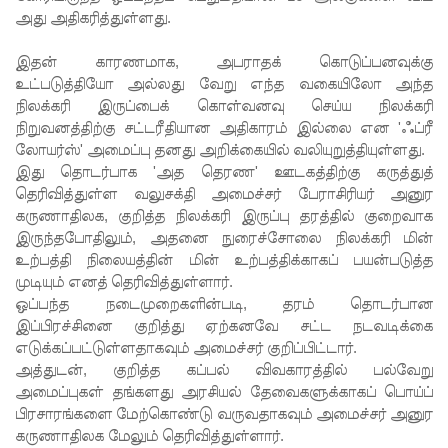
அது அதிகரித்துள்ளது.
வைத்து
இதன் காரணமாக, அபராதக் கொடுப்பனவுக்கு
இணைய
உட்படுத்தியோ அல்லது வேறு எந்த வகையிலோ அந்த
வழிப் பண
நிலக்கரி இருப்பைக் கொள்வனவு செய்ய நிலக்கரி
நிறுவனத்திற்கு சட்டரீதியான அதிகாரம் இல்லை என 'ஃப்ரீ
மோசடி -
லோயர்ஸ்' அமைப்பு தனது அறிக்கையில் வலியுறுத்தியுள்ளது.
எச்சரிக்
இது தொடர்பாக 'அத தெரண' ஊடகத்திற்கு கருத்துத்
தெரிவித்துள்ள வலுசக்தி அமைச்சர் பேராசிரியர் அனுர
கை!
கருணாதிலக, குறித்த நிலக்கரி இருப்பு தரத்தில் குறைவாக
குவைத் –
இருந்தபோதிலும், அதனை நுரைச்சோலை நிலக்கரி மின்
உற்பத்தி நிலையத்தின் மின் உற்பத்திக்காகப் பயன்படுத்த
கொழும்பு
முடியும் எனத் தெரிவித்துள்ளார்.
ஸ்ரீலங்கன்
ஒப்பந்த நடைமுறைகளின்படி, தரம் தொடர்பான
இப்பிரச்சினை குறித்து ஏற்கனவே சட்ட நடவடிக்கை
விமான
எடுக்கப்பட்டுள்ளதாகவும் அமைச்சர் குறிப்பிட்டார்.
அத்துடன், குறித்த கப்பல் விவகாரத்தில் பல்வேறு
சேவை
அமைப்புகள் தங்களது அரசியல் தேவைகளுக்காகப் பொய்ப்
மீண்டும்
பிரசாரங்களை மேற்கொண்டு வருவதாகவும் அமைச்சர் அனுர
கருணாதிலக மேலும் தெரிவித்துள்ளார்.
ஆரம்பம்!