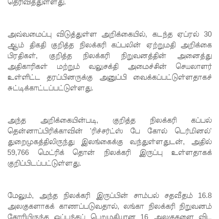
முயன்ற
தெரிவித்துள்ளது.
இருவர்
அவ்வமைப்பு விடுத்துள்ள அறிக்கையில், கடந்த ஏப்ரல் 30
கைது!
ஆம் திகதி குறித்த நிலக்கரி கப்பலின் ஏற்றுமதி அறிக்கை
நாடு
பிரதிகள், குறித்த நிலக்கரி நிறுவனத்தின் அனைத்து
அதிகாரிகள் மற்றும் வலுசக்தி அமைச்சின் செயலாளர்
தழுவிய
உள்ளிட்ட தரப்பினருக்கு அனுப்பி வைக்கப்பட்டுள்ளதாகச்
சோதனை
சுட்டிக்காட்டப்பட்டுள்ளது.
களில்
தரமற்ற
அந்த அறிக்கையின்படி, குறித்த நிலக்கரி கப்பல்
தென்னாப்பிரிக்காவின் 'ரிச்சர்ட்ஸ் பே கோல் டெர்மினல்'
தலைக்கவ
துறைமுகத்திலிருந்து இலங்கைக்கு வந்துள்ளதுடன், அதில்
சங்கள் 431
59,766 மெட்ரிக் தொன் நிலக்கரி இருப்பு உள்ளதாகக்
குறிப்பிடப்பட்டுள்ளது.
பறிமுதல்!
இலங்கை
மேலும், அந்த நிலக்கரி இருப்பின் சாம்பல் சதவீதம் 16.8
யர்களை
அலகுகளாகக் காணப்படுவதால், லங்கா நிலக்கரி நிறுவனம்
கோரியிருந்த ஒப்பந்தப் பெறுமதியான 16 அலகுகளை விட
இலக்கு