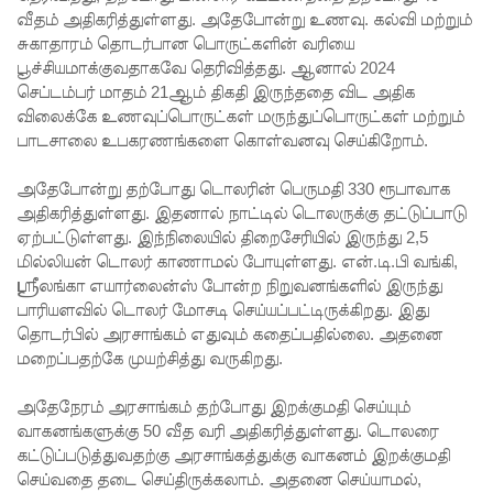
வீதம் அதிகரித்துள்ளது. அதேபோன்று உணவு. கல்வி மற்றும்
கோட்டாப
சுகாதாரம் தொடர்பான பொருட்களின் வரியை
பூச்சியமாக்குவதாகவே தெரிவித்தது. ஆனால் 2024
ய
செப்டம்பர் மாதம் 21ஆம் திகதி இருந்ததை விட அதிக
ராஜபக்ச
விலைக்கே உணவுப்பொருட்கள் மருந்துப்பொருட்கள் மற்றும்
பாடசாலை உபகரணங்களை கொள்வனவு செய்கிறோம்.
செப்டம்பர்
29ஆம்
அதேபோன்று தற்போது டொலரின் பெருமதி 330 ரூபாவாக
அதிகரித்துள்ளது. இதனால் நாட்டில் டொலருக்கு தட்டுப்பாடு
தேதி
ஏற்பட்டுள்ளது. இந்நிலையில் திறைசேரியில் இருந்து 2,5
காணொ
மில்லியன் டொலர் காணாமல் போயுள்ளது. என்.டி.பி வங்கி,
ஸ்ரீலங்கா எயார்லைன்ஸ் போன்ற நிறுவனங்களில் இருந்து
ளி மூலம்
பாரியளவில் டொலர் மோசடி செய்யப்பட்டிருக்கிறது. இது
சாட்சியம
தொடர்பில் அரசாங்கம் எதுவும் கதைப்பதில்லை. அதனை
மறைப்பதற்கே முயற்சித்து வருகிறது.
ளிக்க
அதேநேரம் அரசாங்கம் தற்போது இறக்குமதி செய்யும்
நீதிமன்றம்
வாகனங்களுக்கு 50 வீத வரி அதிகரித்துள்ளது. டொலரை
உத்தரவு!
கட்டுப்படுத்துவதற்கு அரசாங்கத்துக்கு வாகனம் இறக்குமதி
செய்வதை தடை செய்திருக்கலாம். அதனை செய்யாமல்,
நேற்றைய