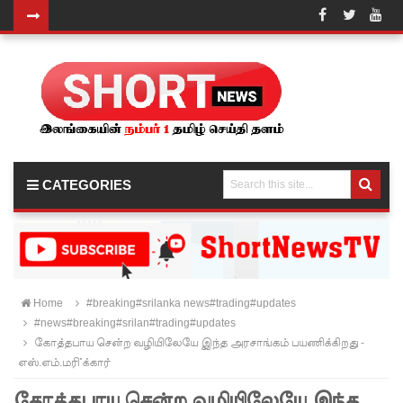
வர்த்தமா
னியில்
வெளியா
னது
22வது
CATEGORIES
அரசியல
மைப்புத்
திருத்தச்
சட்டமூலம்
Home
#breaking#srilanka news#trading#updates
#news#breaking#srilan#trading#updates
!
கோத்தபாய சென்ற வழியிலேயே இந்த அரசாங்கம் பயணிக்கிறது -
யாழ்.சிறை
எஸ்.எம்.மரி்க்கார்
ச்சாலையி
கோத்தபாய சென்ற வழியிலேயே இந்த