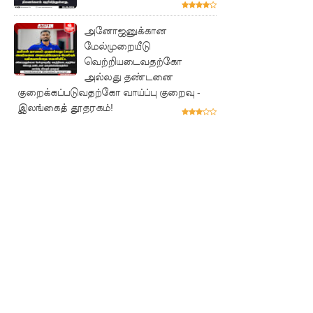
பேர்
காயம்!
அனோஜனுக்கான
மேல்முறையீடு
குருவிட்ட
வெற்றியடைவதற்கோ
சிறை
அல்லது தண்டனை
குறைக்கப்படுவதற்கோ வாய்ப்பு குறைவு -
மோதலில்
இலங்கைத் தூதரகம்!
இருவர்
பலி!
குருவிட்ட
சிறைச்சா
லையில்
அமைதியி
ன்மை!
மீனவர்க
ள்