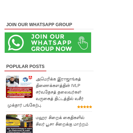
குருவிட்ட
சிறையின்
பதற்றம்
JOIN OUR WHATSAPP GROUP
கட்டுப்பாட்
டுக்குள்
வந்தது!
புதிய
POPULAR POSTS
மெகசின்
அமெரிக்க இராஜாங்கத்
சிறைச்சா
திணைக்களத்தின் IVLP
சர்வதேசத் தலைவர்கள்
லையில்
வருகைத் திட்டத்தில் வசீர்
நேற்று
முக்தார் பங்கேற்பு.
அமைதியி
மஹர சிறைக் கைதிகளில்
ன்மை - 11
சிலர் பூசா சிறைக்கு மாற்றம்