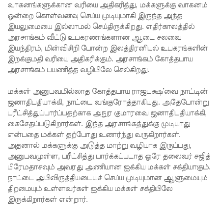
வாகனங்களுக்கான வரியை அதிகரித்து, மக்களுக்கு வாகனம்
மெகசின்
ஒன்றை கொள்வனவு செய்ய முடியுமாகி இருந்த அந்த
இயலுமையை இல்லாமல் செய்திருக்கிறது. எதிர்காலத்தில்
சிறை
அரசாங்கம் வீட்டு உபகரணங்களான ஆடை சலவை
மோதலில்
இயந்திரம், மின்விசிறி போன்ற இலத்திரனியல் உபகரங்களின்
இறக்குமதி வரியை அதிகரிக்கும். அரசாங்கம் கோத்தபாய
கைதி
அரசாங்கம் பயணித்த வழியிலே செல்கிறது.
ஒருவர்
மக்கள் அனுபவமில்லாத கோத்தபாய ராஜபக்ஷ்வை நாட்டின்
பலி!
ஜனாதிபதியாக்கி, நாட்டை வங்குராேத்தாகியது. அதேபோன்று
நாட்டில்
பரீட்சித்துப்பார்ப்பதற்காக அநுர குமாரவை ஜனாதிபதியாக்கி,
கைசேதப்படுகிறார்கள். இந்த அரசாங்கத்துக்கு முடியாது
தொடரும்
என்பதை மக்கள் தற்போது உணர்ந்து வருகிறார்கள்.
அதனால் மக்களுக்கு அடுத்த மாற்று வழியாக இருப்பது,
சிறைக்கல
அனுபவமுள்ள, பரீட்சித்து பார்க்கப்படாத ஒரே தலைவர் சஜித்
வரங்கள் -
பிரேமதாசவும் அவரது அணியான ஐக்கிய மக்கள் சக்தியாகும்.
நாட்டை அபிவிருத்தியடையச் செய்ய முடியுமான ஆளுமையும்
முப்படையி
திறமையும் உள்ளவர்கள் ஐக்கிய மக்கள் சக்தியிலே
னருக்கு
இருக்கிறார்கள் என்றார்.
விடுக்கப்ப