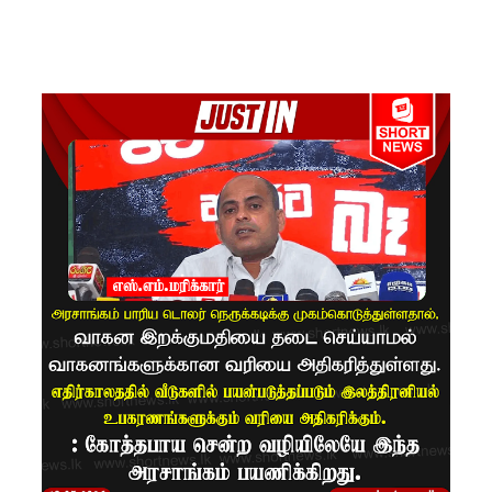
ம்பு
சிறைச்சா
லை
மோதல்:
சந்தேகநப
ர்கள் 62
ஆக
உயர்வு
நான்கு
மாவட்டங்
களுக்கு
மண்சரிவு
அபாய