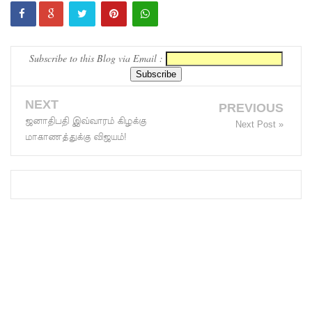
ட்ட
அறிவிப்பு!
Subscribe to this Blog via Email :
சிறையின்
வாயிற்கத
NEXT
PREVIOUS
வை
ஜனாதிபதி இவ்வாரம் கிழக்கு
Next Post »
முற்றுகை
மாகாணத்துக்கு விஜயம்!
யிட்ட
பல்லன்சே
ன
கைதிகள்!
பேராத
னைப்
பல்கலை