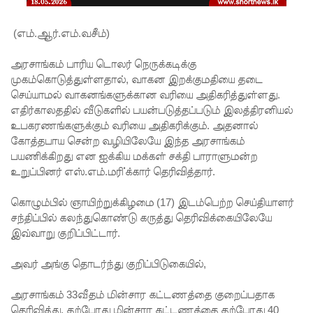
எச்சரிக்
கை!
(எம்.ஆர்.எம்.வசீம்)
மட்டக்கள
அரசாங்கம் பாரிய டொலர் நெருக்கடிக்கு
ப்பு
முகம்கொடுத்துள்ளதால், வாகன இறக்குமதியை தடை
செய்யாமல் வாகனங்களுக்கான வரியை அதிகரித்துள்ளது.
சிறைச்சா
எதிர்காலததில் வீடுகளில் பயன்படுத்தப்படும் இலத்திரனியல்
லையை
உபகரணங்களுக்கும் வரியை அதிகரிக்கும். அதனால்
கோத்தபாய சென்ற வழியிலேயே இந்த அரசாங்கம்
சுற்றி
பயணிக்கிறது என ஐக்கிய மக்கள் சக்தி பாராளுமன்ற
பலத்த
உறுப்பினர் எஸ்.எம்.மரி்க்கார் தெரிவித்தார்.
பாதுகாப்பு!
கொழும்பில் ஞாயிற்றுக்கிழமை (17) இடம்பெற்ற செய்தியாளர்
லலித் -
சந்திப்பில் கலந்துகொண்டு கருத்து தெரிவிக்கையிலேயே
இவ்வாறு குறிப்பிட்டார்.
குகன்
காணாமற்
அவர் அங்கு தொடர்ந்து குறிப்பிடுகையில்,
போன
அரசாங்கம் 33வீதம் மின்சார கட்டணத்தை குறைப்பதாக
தெரிவித்து, தற்போது மின்சார கட்டணத்தை தற்போது 40
வழக்கு