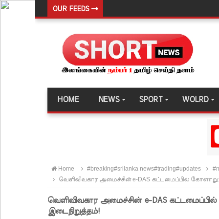
OUR FEEDS
பரீட்சைக் காலத்தில் இடர்கள் ஏற்பட்டால் அறிவிக
தாயகம் திரும்புவதற்கு ஷேக் ஹசீனா தயார்! - பங்கள
லாஃப்ஸ் எரிவாயு விலையிலும் மாற்றமில்லை!
பாகுபாடற்ற சேவையே தரமான அறிவியலின் அடித்தளம
நீர்கொழும்பு சிறை வன்முறை தொடர்பான அறிக்கை 
HOME
NEWS
SPORT
WOLRD
கட்டார் சாரிட்டியினால் களுத்துறை முஸ்லிம் மத்தி
கட்டிடம் திறப்பு!
சாகரவின் சர்ச்சை கருத்து தொடர்பில் நீதிமன்றில் 
டெங்குவால் உயிரிழந்தவர்களின் எண்ணிக்கை அதிகரி
Home
#breaking#srilanka news#trading#updates
#n
வெள்ளவத்தை மற்றும் பாமன்கடையில் 07 மணித்தியால
வெளிவிவகார அமைச்சின் e-DAS கட்டமைப்பில் கோளாறு
SLS தரமற்ற தலைக்கவசங்கள் விற்றவர்களுக்கு அபர
வெளிவிவகார அமைச்சின் e-DAS கட்டமைப்பி
கொழும்பில் சட்டவிரோத மருந்துக் களஞ்சியம் முற்ற
இடைநிறுத்தம்!