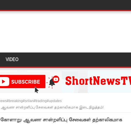
்க 5 தொலைபேசி இலக்கங்கள்!
ாதேஷில் மீண்டும் பதற்றம்!
ாகும் - பிரதமர்!
ஜனாதிபதியிடம்!
VIDEO
ய கல்லூரியில் நிர்மாணிக்கப்பட்ட நவீன விஞ்ஞான ஆய்வகக்
விடயங்களை சமர்ப்பித்த பொலிஸார்!
ப்பு!
ews#breaking#srilan#trading#updates
 நீர் வெட்டு!
: ஆவண சான்றளிப்பு சேவைகள் தற்காலிகமாக இடைநிறுத்தம்!
ாதம்!
ல் கோளாறு: ஆவண சான்றளிப்பு சேவைகள் தற்காலிகமாக
ுகை!