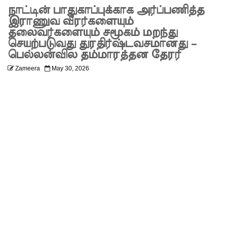
சாகரவுக்
நாட்டின் பாதுகாப்புக்காக அர்ப்பணித்த
இராணுவ வீரர்களையும்
கு பிணை!
தலைவர்களையும் சமூகம் மறந்து
செயற்படுவது துரதிர்ஷ்டவசமானது –
ரத்மலா
பெல்லன்வில தம்மாரத்தன தேரர்
னே
Zameera
May 30, 2026
சைமா
உட்பட
மூவர்
இலங்கை
க்கு
அழைத்து
வரப்பட்ட
னர்!
மரண