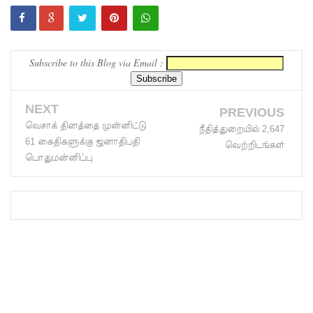
வாக்களிக்
க முடியாது
- எஸ்.எம்.
Subscribe to this Blog via Email :
மரிக்கார்!
வடக்கு -
NEXT
PREVIOUS
கிழக்கு
வெசாக் தினத்தை முன்னிட்டு
நீதித்துறையில் 2,647
61 கைதிகளுக்கு ஜனாதிபதி
வெற்றிடங்கள்
மக்களுக்
பொதுமன்னிப்பு
கு
எதிர்க்கட்
சித்
தலைவரி
ன்
வாக்குறுதி!