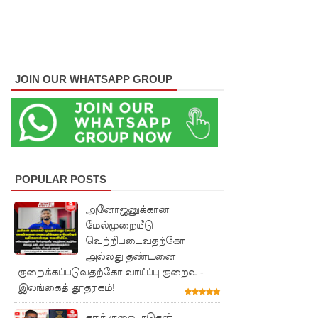
பிரேமச்ச
ந்திரன்
குற்றச்சாட்
JOIN OUR WHATSAPP GROUP
டு!
மன்னாரி
ல்
அனுமதியி
POPULAR POSTS
ன்றி
அனோஜனுக்கான
ட்ரோன்
மேல்முறையீடு
பறக்கவிட்
வெற்றியடைவதற்கோ
அல்லது தண்டனை
ட 16 வயது
குறைக்கப்படுவதற்கோ வாய்ப்பு குறைவு -
சிறுவன்
இலங்கைத் தூதரகம்!
கைது!
தரக் குறைபாடுகள்