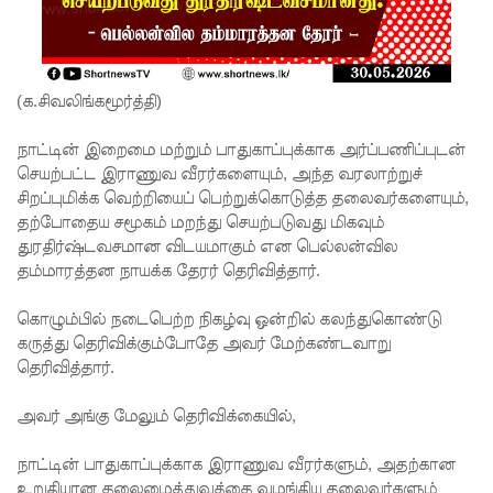
றியல்!
நீதிபதிகளி
ன் ஓய்வு
(க.சிவலிங்கமூர்த்தி)
வயது
நாட்டின் இறைமை மற்றும் பாதுகாப்புக்காக அர்ப்பணிப்புடன்
விவகாரம்
செயற்பட்ட இராணுவ வீரர்களையும், அந்த வரலாற்றுச்
- பிரதி
சிறப்புமிக்க வெற்றியைப் பெற்றுக்கொடுத்த தலைவர்களையும்,
தற்போதைய சமூகம் மறந்து செயற்படுவது மிகவும்
சபாநாயகர்
துரதிர்ஷ்டவசமான விடயமாகும் என பெல்லன்வில
தகவல்!
தம்மாரத்தன நாயக்க தேரர் தெரிவித்தார்.
சலே மனு
கொழும்பில் நடைபெற்ற நிகழ்வு ஒன்றில் கலந்துகொண்டு
மீதான
கருத்து தெரிவிக்கும்போதே அவர் மேற்கண்டவாறு
தெரிவித்தார்.
விசார
ணை
அவர் அங்கு மேலும் தெரிவிக்கையில்,
ஆகஸ்ட்
நாட்டின் பாதுகாப்புக்காக இராணுவ வீரர்களும், அதற்கான
உறுதியான தலைமைத்துவத்தை வழங்கிய தலைவர்களும்
25 க்கு