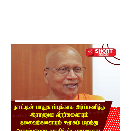
தண்ட
னையை
ஏற்றுக்
கொள்ள
முடியாது -
மேல்கம்
கார்டினல்
ரஞ்சித்!
இஷாரா
செவ்வந்தி
க்கு
மீண்டும்
விளக்கம