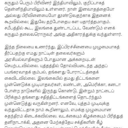
கருதும் பெரும் பிரிவினர் இந்தியாவிலும், குறிப்பாகத்
அதிகரிப்பு!
தென்னிந்தியாவிலும் உள்ளனர். நான் இனவாதத்தையோ
அல்லது பிரிவினையையோ தூண்டுவதற்காக இதனைக்
கேகாலை
கூறவில்லை; இதுவே தற்போதைய கள யதார்த்தமாகும்.
யில்
சமீபத்தில் கூட, இலங்கை துண்டாடப்பட வேண்டும் எனக்
கருதும் தலைவரொருவர் அங்கு அதிகாரத்துக்கு வந்துள்ளார்.
தாமதமா
ன தரம் 5
இந்த நிலையை உணர்ந்து, இப்பிரச்சினையை முழுமையாகத்
தீர்ப்பதற்கு எமது நாட்டின் தலைவர்களும்
புலமைப்ப
அரசியல்வாதிகளும் போதுமான அக்கறையுடன்
ரிசில்
செயற்படவில்லை. யுத்தத்தில் தோல்வியடைந்த அந்தப்
பயங்கரவாதக் கும்பல், தங்களது போராட்டத்தைக்
வினாத்தா
கைவிடவில்லை. இலங்கையில் தமது திட்டங்களை
முன்னெடுக்க முடியாதவர்கள், லண்டன், அமெரிக்கா, கனடா
ள் - நீதி
போன்ற நாடுகளில் இருந்து கொண்டு, இன்றும் நாட்டைப்
கோருகிற
பிரிக்கும் தங்களது சதித்திட்டங்களைத் தொடர்ந்தும்
முன்னெடுத்து வருகின்றனர். எனவே, யுத்தம் முடிவுக்கு
து
வந்துவிட்டதாக நாம் கூறினாலும், எமக்கு முழுமையான
இலங்கை
சுதந்திரம் கிடைக்கவில்லை. வடக்கையும் கிழக்கையும் பிரித்துத்
தனிநாடாக்கி, அதனை மேற்கத்தேய சக்திகளின் கீழ்
ஆசிரியர்