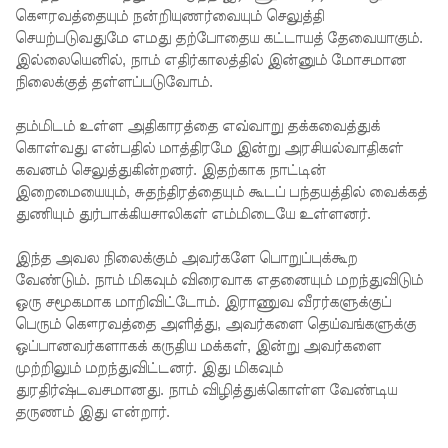
டலவியல்
கௌரவத்தையும் நன்றியுணர்வையும் செலுத்தி
செயற்படுவதுமே எமது தற்போதைய கட்டாயத் தேவையாகும்.
திணைக்க
இல்லையெனில், நாம் எதிர்காலத்தில் இன்னும் மோசமான
ளம்
நிலைக்குத் தள்ளப்படுவோம்.
எச்சரிக்
தம்மிடம் உள்ள அதிகாரத்தை எவ்வாறு தக்கவைத்துக்
கொள்வது என்பதில் மாத்திரமே இன்று அரசியல்வாதிகள்
கை
கவனம் செலுத்துகின்றனர். இதற்காக நாட்டின்
துறைமுக
இறைமையையும், சுதந்திரத்தையும் கூடப் பந்தயத்தில் வைக்கத்
துணியும் துர்பாக்கியசாலிகள் எம்மிடையே உள்ளனர்.
நகரில்
குடியேறு
இந்த அவல நிலைக்கும் அவர்களே பொறுப்புக்கூற
வேண்டும். நாம் மிகவும் விரைவாக எதனையும் மறந்துவிடும்
வோர்
ஒரு சமூகமாக மாறிவிட்டோம். இராணுவ வீரர்களுக்குப்
உள்ளூரா
பெரும் கௌரவத்தை அளித்து, அவர்களை தெய்வங்களுக்கு
ஒப்பானவர்களாகக் கருதிய மக்கள், இன்று அவர்களை
ட்சி
முற்றிலும் மறந்துவிட்டனர். இது மிகவும்
மன்றத்
துரதிர்ஷ்டவசமானது. நாம் விழித்துக்கொள்ள வேண்டிய
தருணம் இது என்றார்.
தேர்தலில்