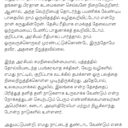
தங்களது பிரதான கடமைகளை செவ்வனே நிறைவேற்றினர்.
ஒத்திவைப்
ஆனால், அந்த வெற்றியைத் தொடர்ந்து பயணிக்க வேண்டிய
பாதையில் நாம் ஒருவிதத்தில் வழிதவறிவிட்டோம் என்றே
பு!
நான் கருதுகின்றேன். தேசிய ரீதியாக எமக்குத் தேவையான
நாட்டில்
ஒற்றுமையைப் பேணிப் பாதுகாக்கத் தவறிவிட்டோம்.
குறிப்பாக, அரசியல் ரீதியாகப் பார்த்தால், நாம்
டெங்கு
ஒருவருக்கொருவர் முரண்பட்டுக்கொண்டே இருந்தோமே
காய்ச்சல்
தவிர, அதனை நிறுத்தவில்லை.
தீவிர
இந்த அரசியல் சமநிலையின்மையால், யுத்தத்தில்
பரவல் -
தோல்வியடைந்த பயங்கரவாத சக்திகள், வேறு வழிகளில்
எமது நாட்டில், குறிப்பாக வடக்கில் தமக்கான ஒரு பலத்தை
89,639
நிலைநிறுத்திக்கொள்ள முடிந்திருக்கிறது. அதேபோல்,
பேர்
உலகமயமாக்கல் சூழலில், இலங்கை என்ற தேசத்தைப்
பிரித்துத் தனித் தனி நாடுகளாக உருவாக்க வேண்டும் என்ற
பாதிப்பு,
நோக்கத்துடன் செயற்படும் பெரும் எண்ணிக்கையானவர்கள்
அமெரிக்கா, கனடா, அவுஸ்திரேலியா மற்றும் நியூசிலாந்து
உயிரிழப்பு
போன்ற நாடுகளில் உள்ளனர்.
கள் 65
அதுமட்டுமன்றி, எமது நாட்டைத் துண்டாட வேண்டும் எனக்
ஆக