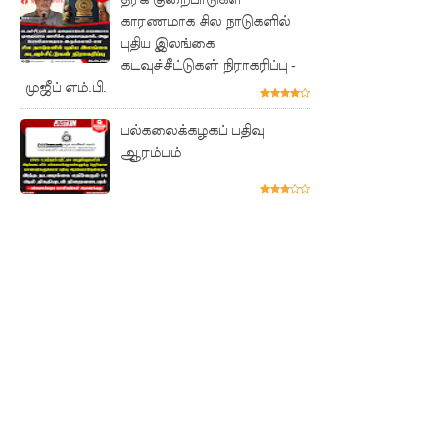
காரணமாக சில நாடுகளில்
ஸ்ரீலங்கா
புதிய இலங்கை
பொதுஜன
கடவுச்சீட்டுகள் நிராகரிப்பு -
முஜீப் எம்.பி.
பெரமுன
வின்
பல்கலைக்கழகப் பதிவு
ஆரம்பம்
பொதுச்
செயலாள
ர் சாகர
காரியவச
ம் கைது!
22 ஆவது
அரசியல
மைப்பு
திருத்தத்தி