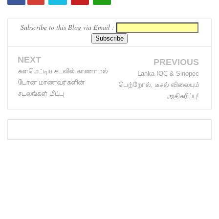
உத்தரவு!
Subscribe to this Blog via Email :
பரீட்சைக்
காலத்தில்
NEXT
PREVIOUS
இடர்கள்
களமெட்டிய கடலில் காணாமல்
Lanka IOC & Sinopec
ஏற்பட்டா
போன மாணவர்களின்
பெற்றோல், டீசல் விலையும்
சடலங்கள் மீட்பு
அதிகரிப்பு!
ல்
அறிவிக்க
5
தொலை
பேசி
இலக்கங்க
ள்!
தாயகம்