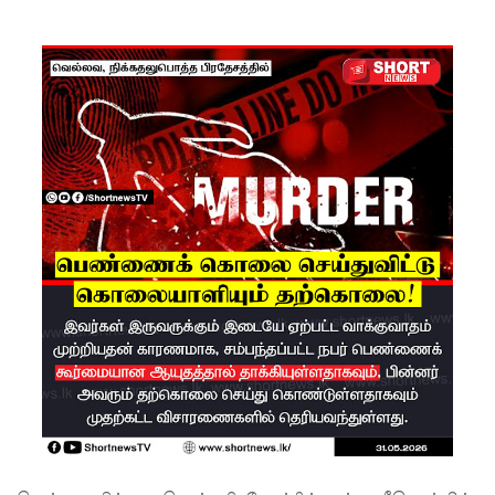
ளில்
சுகாதார
தொண்டர்
களையும்
உள்வாங்க
வும் -
உதுமா
லெப்பை
MP!
விலங்குக
ள், தேசிய
நீர்
வழங்கல்