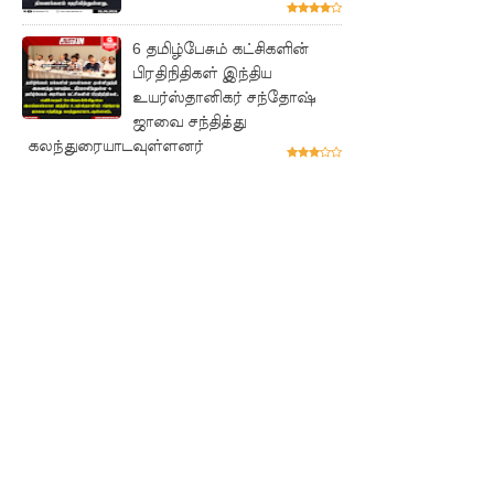
தொடர்பா
6 தமிழ்பேசும் கட்சிகளின்
ன
பிரதிநிதிகள் இந்திய
அறிக்கை
உயர்ஸ்தானிகர் சந்தோஷ்
ஜாவை சந்தித்து
ஜனாதிபதி
கலந்துரையாடவுள்ளனர்
யிடம்!
கட்டார்
சாரிட்டியி
னால்
களுத்து
றை
முஸ்லிம்
மத்திய
கல்லூரியி