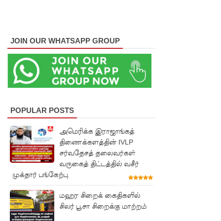
லை!
பாகுபாடற்
JOIN OUR WHATSAPP GROUP
ற
சேவையே
தரமான
அறிவியலி
ன்
POPULAR POSTS
அடித்தள
அமெரிக்க இராஜாங்கத்
திணைக்களத்தின் IVLP
மாகும் -
சர்வதேசத் தலைவர்கள்
பிரதமர்!
வருகைத் திட்டத்தில் வசீர்
முக்தார் பங்கேற்பு.
நீர்கொழு
ம்பு சிறை
மஹர சிறைக் கைதிகளில்
சிலர் பூசா சிறைக்கு மாற்றம்
வன்முறை