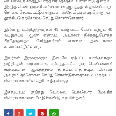
வடிகால்
வெல்லவ, நிக்கதலுபொத்த பிரதேசத்தில் உள்ள வீடு ஒன்றில்
இருந்த பெண் ஒருவர் கூர்மையான ஆயுதத்தால் தாக்கப்பட்டு
சபை
கொலை செய்யப்பட்டுள்ளதுடன், அதே வீட்டில் மற்றொரு நபர்
தூக்கிட்டு தற்கொலை செய்து கொண்டுள்ளார்.
சட்டமூலங்
கள்
இவ்வாறு உயிரிழந்தவர்கள் 49 வயதுடைய பெண் மற்றும் 40
வயதுடைய ஆண் எனவும், அவர்கள் நிக்கதலுபொத்த
நிறைவேற்
பிரதேசத்தைச் சேர்ந்தவர்கள் எனவும் அடையாளம்
றம்!
காணப்பட்டுள்ளனர்.
146
இவர்கள் இருவருக்கும் இடையே ஏற்பட்ட வாக்குவாதம்
சட்டவி
முற்றியதன் காரணமாக, சம்பந்தப்பட்ட நபர் பெண்ணைக்
கூர்மையான ஆயுதத்தால் தாக்கியுள்ளதாகவும், பின்னர்
ரோத
அவரும் தற்கொலை செய்து கொண்டுள்ளதாகவும் முதற்கட்ட
சூதாட்ட
விசாரணைகளில் தெரியவந்துள்ளது.
இணையத
இச்சம்பவம் குறித்து வெல்லவ பொலிஸார் மேலதிக
ளங்களை
விசாரணைகளை மேற்கொண்டு வருகின்றனர்.
முடக்குமா
று