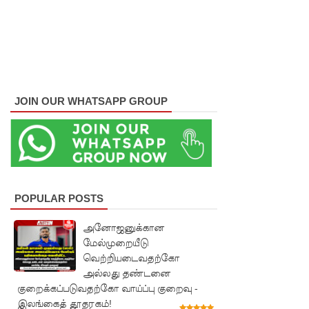
ஆய்வு!
சிறுவர்களி
ன்
கற்பனைக்
JOIN OUR WHATSAPP GROUP
கு
சிறகூட்டு
ம்
“இளஞ்சி
POPULAR POSTS
றகுகள்” –
சிமாரா
அனோஜனுக்கான
மேல்முறையீடு
அலியின்
வெற்றியடைவதற்கோ
சிறுவர்
அல்லது தண்டனை
குறைக்கப்படுவதற்கோ வாய்ப்பு குறைவு -
கதை நூல்
இலங்கைத் தூதரகம்!