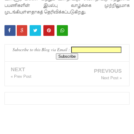
பயணிகளின் இயல்பு வாழ்க்கை முற்றிலுமாக
காரணமா
முடங்கியுள்ளதாகத் தெரிவிக்கப்படுகிறது.
க சில
நாடுகளில்
புதிய
Subscribe to this Blog via Email :
இலங்கை
கடவுச்சீட்
NEXT
டுகள்
PREVIOUS
« Prev Post
Next Post »
நிராகரிப்பு
- முஜீப்
எம்.பி.
தெற்கு
அதிவேக
நெடுஞ்சா