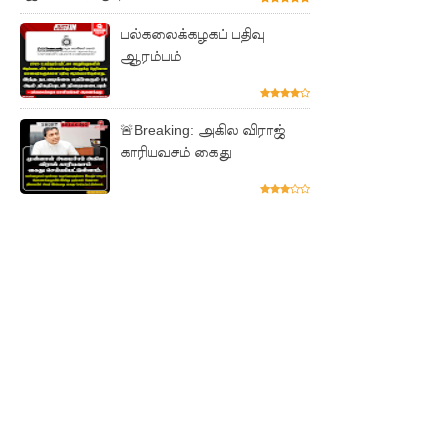
ஆகஸ்ட்
பல்கலைக்கழகப் பதிவு
15
ஆரம்பம்
வெளியீடு!
மகசின்
🚨Breaking: அகில விராஜ்
சிறைக்கு
காரியவசம் கைது
ள்
போதைப்
பொருள்
வீச
முயன்ற
இருவர்
கைது!
நாடு