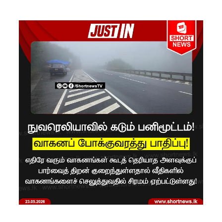
பிரேர
ணையைத்
தோற்கடித்
தாலும்
சிறைச்சா
லை
மோதல்
தொடர்கி
ன்றது! -
சஜித்
பிரேமதாச
குற்றச்சாட்
டு