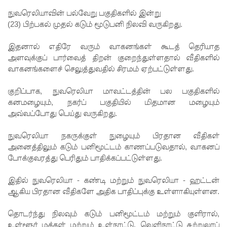
சிறை
நுவரெலியாவின் பல்வேறு பகுதிகளில் இன்று
மோதல்க
(23) பிற்பகல் முதல் கடும் மூடுபனி நிலவி வருகிறது.
ளுக்கும்
இதனால் எதிரே வரும் வாகனங்கள் கூடத் தெரியாத
ராஜபக்ஷர்
அளவுக்குப் பார்வைத் திறன் குறைந்துள்ளதால் வீதிகளில்
வாகனங்களைச் செலுத்துவதில் சிரமம் ஏற்பட்டுள்ளது.
களுக்கும்
தொடர்பா?
குறிப்பாக, நுவரெலியா மாவட்டத்தின் பல பகுதிகளில்
கனமழையும், நகர்ப் பகுதியில் மிதமான மழையும்
" :
அவ்வப்போது பெய்து வருகிறது.
அரசாங்க
நுவரெலியா நகருக்குள் நுழையும் பிரதான வீதிகள்
த்தை
அனைத்திலும் கடும் பனிமூட்டம் காணப்படுவதால், வாகனப்
சாடிய
போக்குவரத்து பெரிதும் பாதிக்கப்பட்டுள்ளது.
நாமல்!
இதில் நுவரெலியா - கண்டி மற்றும் நுவரெலியா - ஹட்டன்
தரக்
ஆகிய பிரதான வீதிகளே அதிக பாதிப்புக்கு உள்ளாகியுள்ளன.
குறைபாடு
தொடர்ந்து நிலவும் கடும் பனிமூட்டம் மற்றும் குளிரால்,
உள்ளூர் மக்கள் மற்றும் உள்நாட்டு, வெளிநாட்டு சுற்றுலாப்
கள்