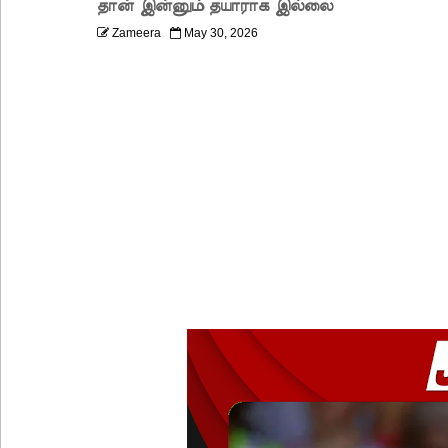
தான் இன்னும் தயாராக இல்லை
சஷீந்திர ராஜபக்ஷவின் வழக்கு விசாரணை செப்டம்பர்
Zameera
May 30, 2026
ஆசன பட்டி பொருத்துவதற்கான கால அவகாசம் நீடிப
சாகரவின் சர்ச்சைக் கருத்துக்கு உடனடி விசாரண
உயிர்த்த ஞாயிறு தாக்குதலைத் திட்டமிட்டவர்களும் சட்
வளிமண்டலவியல் திணைக்களத்தின் எச்சரிக்கை!
சிறைகளும் குற்றவாளிகளும் அற்ற முன்மாதிரி நாட
சீரற்ற வானிலையால் 16 ஆயிரத்திற்கும் அதிகமானோரு
மத்திய மாகாணத்தின் புதிய ஆளுநர் பதவியேற்பு!
எதிர்க்கட்சித் தலைவரைச் சந்தித்தார் இந்திய வெளிய