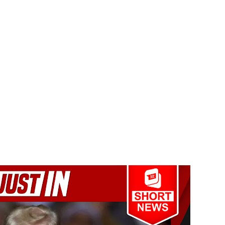
 28க்கு ஒத்திவைப்பு
்பு
ை - அமைச்சர் ஆனந்த விஜேபால!
டத்தின் முன் நிறுத்தப்பட வேண்டும் - மரிக்கார்!
்டை உருவாக்குவதே அரசாங்கத்தின் இலக்கு
க்கு பாதிப்பு
ுறவுச் செயலாளர் மிஸ்ரி!