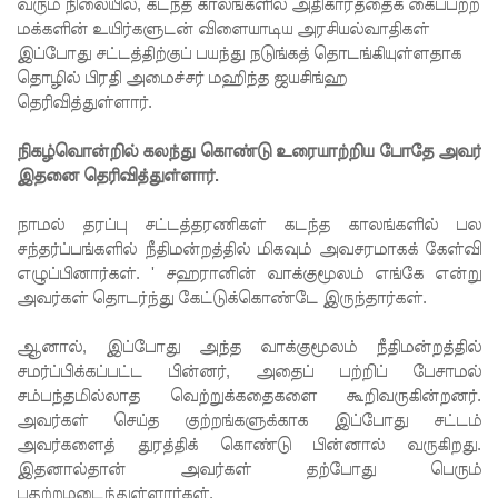
குறைவு -
வரும் நிலையில், கடந்த காலங்களில் அதிகாரத்தைக் கைப்பற்ற
மக்களின் உயிர்களுடன் விளையாடிய அரசியல்வாதிகள்
இலங்கை
இப்போது சட்டத்திற்குப் பயந்து நடுங்கத் தொடங்கியுள்ளதாக
தொழில் பிரதி அமைச்சர் மஹிந்த ஜயசிங்ஹ
த்
தெரிவித்துள்ளார்.
தூதரகம்!
நிகழ்வொன்றில் கலந்து கொண்டு உரையாற்றிய போதே அவர்
இந்திய
இதனை தெரிவித்துள்ளார்.
வெளியுற
நாமல் தரப்பு சட்டத்தரணிகள் கடந்த காலங்களில் பல
வுச்
சந்தர்ப்பங்களில் நீதிமன்றத்தில் மிகவும் அவசரமாகக் கேள்வி
செயலாள
எழுப்பினார்கள். ' சஹரானின் வாக்குமூலம் எங்கே என்று
அவர்கள் தொடர்ந்து கேட்டுக்கொண்டே இருந்தார்கள்.
ருக்கும்,
ஜனாதிபதி
ஆனால், இப்போது அந்த வாக்குமூலம் நீதிமன்றத்தில்
சமர்ப்பிக்கப்பட்ட பின்னர், அதைப் பற்றிப் பேசாமல்
க்கும்
சம்பந்தமில்லாத வெற்றுக்கதைகளை கூறிவருகின்றனர்.
இடையில்
அவர்கள் செய்த குற்றங்களுக்காக இப்போது சட்டம்
அவர்களைத் துரத்திக் கொண்டு பின்னால் வருகிறது.
சந்திப்பு!
இதனால்தான் அவர்கள் தற்போது பெரும்
பதற்றமடைந்துள்ளார்கள்.
தமிழ்