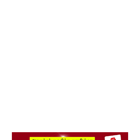
பதவியேற்
பு!
எதிர்க்கட்
சித்
தலைவ
ரைச்
சந்தித்தார்
இந்திய
வெளியுற
வுச்
செயலாள
ர் மிஸ்ரி!
அனோஜ