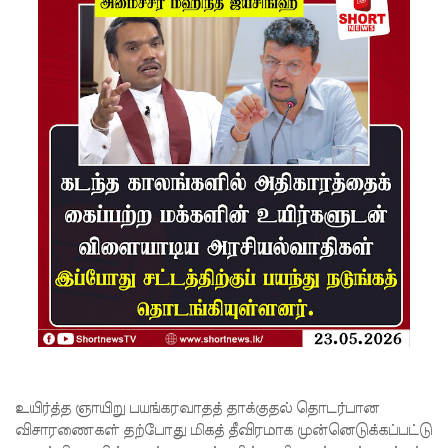
னுக்கான
மேல்மு
றையீடு
வெற்றிய
டைவதற்
கோ
அல்லது
தண்ட
னை
குறைக்கப்
படுவதற்
கோ
உயிர்த்த ஞாயிறு பயங்கரவாதத் தாக்குதல் தொடர்பான
வாய்ப்பு
விசாரணைகள் தற்போது மிகத் தீவிரமாக முன்னெடுக்கப்பட்டு