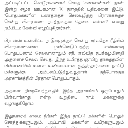
அப்படிப்பட்ட கொடூரங்களைச் செய்த 'கனவான்கள்' தான்
புலமைப்ப
இன்று சமூக ஊடகமான 'X' தளத்தில் பதிவுகளை இட்டு,
'பொதுமக்களின் பணத்தைச் செலவழித்து பிரான்சுக்குச்
ரிசில்
சென்று விசாரணை நடத்துவதன் தேவை என்ன?' என்று
மற்றும்
நம்மிடம் கேள்வி எழுப்புகிறார்கள்.
உயர்தரப்
பிரான்ஸ் உள்ளிட்ட நாடுகளுக்குச் சென்று சர்வதேச ரீதியில்
பரீட்சைக
விசாரணைகளை முன்னெடுப்பதற்கு எவ்வளவு
பொதுப்பணம் செலவானாலும் சரி, எவ்வித தயக்கமுமின்றி
ளுக்கு
அதனைச் செலவு செய்து, இந்த உயிர்த்த ஞாயிறு தாக்குதலின்
விசேட
பின்னணியில் உள்ள உண்மையான சூத்திரதாரிகளை நாட்டு
மக்களுக்கு அம்பலப்படுத்துவதுதான் தற்போதைய
ஏற்பாடுக
அரசாங்கத்தின் பிரதான பொறுப்பாகும்.
ள்
அதனை நிறைவேற்றுவதில் இந்த அரசாங்கம் ஒருபோதும்
களுத்து
பின்வாங்காது என்ற உறுதியை நாம் மக்களுக்கு
வழங்குகிறோம்.
றை
சிறைச்சா
இதுவரைக் காலம் நீங்கள் இந்த நாட்டு மக்களின் பொதுச்
சொத்துக்களுடனும், அப்பாவி மக்களின் உயிர்களுடனும்
லைக்கு