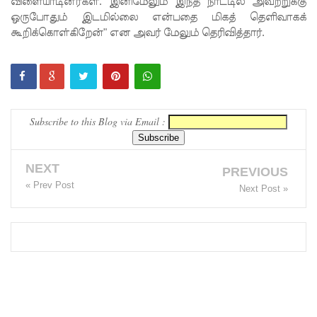
விளையாடினீர்கள். இனிமேலும் இந்த நாட்டில் அவற்றுக்கு
ஹெரோயி
ஒருபோதும் இடமில்லை என்பதை மிகத் தெளிவாகக்
கூறிக்கொள்கிறேன்" என அவர் மேலும் தெரிவித்தார்.
ன் கடத்த
முயன்ற
இருவர்
கைது
Subscribe to this Blog via Email :
உயர்தரப்
பரீட்சை
NEXT
PREVIOUS
யை
« Prev Post
Next Post »
ஒத்திவை
க்குமாறு
கோரிய
மனு
தள்ளுபடி