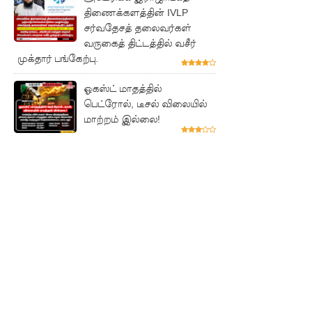
வினோதம்
திணைக்களத்தின் IVLP
: பிரபல
சர்வதேசத் தலைவர்கள்
வருகைத் திட்டத்தில் வசீர்
மனித
முக்தார் பங்கேற்பு.
ரோபோவு
ஓகஸ்ட் மாதத்தில்
க்கு
பெட்ரோல், டீசல் விலையில்
திருமணம்!
மாற்றம் இல்லை!
இலஞ்ச
ஆணைக்
குழுவில்
ஆஜரான
அகில
விராஜ்!
சஷீந்திர
ராஜபக்ஷ