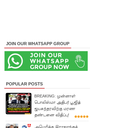
முதலாவது
நேரலை
செய்யப்பட்
ட மாநகர
சபை
JOIN OUR WHATSAPP GROUP
கூட்டம்
தெஹிவ
ளை -
கல்கிசையி
POPULAR POSTS
ல்
BREAKING: முன்னாள்
ஆரம்பமா
பொலிஸ்மா அதிபர் பூஜித்
ஜயசுந்தரவிற்கு மரண
னது!
தண்டனை விதிப்பு!
துபாயில்
அமெரிக்க இராஜாங்கத்