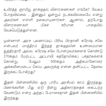
பேசும்
உயிர்த்த ஞாயிறு தாக்குதல் விசாரணைகள் எங்கே? வேகம்
போதவில்லை , இன்னும் ஒன்றும் நடக்கவில்லையே என்று
மக்களின்
அவர்கள் எள்ளி நகையாடினார்கள். ஆனால், தற்போது
உரிமைக
விசாரணைகள் மிகச் சரியான பாதையில்
வேகமெடுத்துள்ளன.
ள்
தொடர்பில்
முன்னாள் அரச புலனாய்வுப் பிரிவு பிரதானி சுரேஷ் சலே
என்பவர் மாத்திரம் இந்தத் தாக்குதலின் உண்மையான
இந்திய
சூத்திரதாரி அல்ல. சுரேஷ் சலே போன்றவர்களைக் கொண்டு
உயர்ஸ்தா
270க்கும் மேற்பட்ட அப்பாவி கத்தோலிக்கப் பக்தர்களைக்
கொன்று, மேலும் 500க்கும் அதிகமானோரை
னிகரிடம்
அங்கவீனமடைய செய்ய அவருக்கு என்ன தனிப்பட்ட தேவை
எடுத்து
இருக்கப் போகிறது?
ரைக்கப்ப
இதன் பின்னணியில் ஒரு பாரிய அரசியல் கரம் இருந்தது.
பிணங்களின் மீது ஏறி நின்று அதிகாரத்தைக் கைப்பற்ற
ட்டது!
வேண்டும் என்ற அந்தப் பேராசைதான் இதன் பின்னணியில்
சீரற்ற
இருந்தது.
வானிலை: