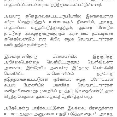
பாதுகாப்புப்படையினரால் தடுத்துவைக்கப்பட்டுள்ளனர்.
பு!
அவ்வாறு தடுத்துவைக்கப்பட்டிருப்போரில் இலங்கையரான
எதிர்க்கட்
சமீரா மெஹ்புப்தீனும் உள்ளடங்கும் நிலையில், அவரது
சித்
பாதுகாப்பை உறுதிப்படுத்துவதற்கும், அவரை மீண்டும்
நாட்டுக்கு அழைத்துவருவதற்கும் அரசாங்கம் நடவடிக்கை
தலைவ
எடுக்கவேண்டும் என சிவில் சமூக செயற்பாட்டாளர்கள்
ரைச்
வலியுறுத்திவருகின்றனர்.
சந்தித்தார்
இவ்வாறானதொரு பின்னணியில் இதுகுறித்து
இந்திய
அறிக்கையொன்றை வெளியிட்டிருக்கும் வெளிவிவகார
அமைச்சு, இஸ்ரேலிய அமைச்சர் இட்தாமர் கென்-கிவீர்
வெளியுற
வெளியிட்ட காணொளியில் தற்போது
வுச்
தடுத்துவைக்கப்பட்டுள்ள குளோபல் சுமுத் புளோட்டிலா
கப்பல் பேரணியில் பயணித்த செயற்பாட்டாளர்கள்
செயலாள
மனிதாபிமானமற்ற முறையில் நடத்தப்படுவதைக்கண்டு தாம்
மிகுந்த வேதனை அடைவதாகத் தெரிவித்துள்ளது.
ர் மிஸ்ரி!
அனோஜ
அதேபோன்று பாதிக்கப்பட்டுள்ள இலங்கைப் பிரஜைக்கான
உடனடி தூதரக அணுகலை உறுதிப்படுத்துவதையும், அவரது
னுக்கான