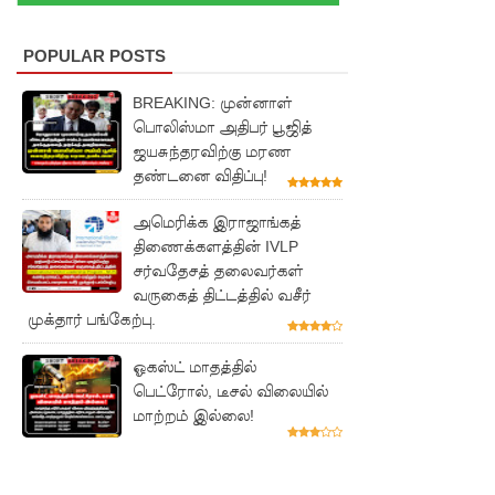
புலமைப்ப
ரிசில்
POPULAR POSTS
மற்றும்
BREAKING: முன்னாள்
உயர்தரப்
பொலிஸ்மா அதிபர் பூஜித்
ஜயசுந்தரவிற்கு மரண
பரீட்சைக
தண்டனை விதிப்பு!
ளுக்கு
அமெரிக்க இராஜாங்கத்
விசேட
திணைக்களத்தின் IVLP
ஏற்பாடுக
சர்வதேசத் தலைவர்கள்
வருகைத் திட்டத்தில் வசீர்
ள்
முக்தார் பங்கேற்பு.
களுத்து
ஓகஸ்ட் மாதத்தில்
றை
பெட்ரோல், டீசல் விலையில்
மாற்றம் இல்லை!
சிறைச்சா
லைக்கு