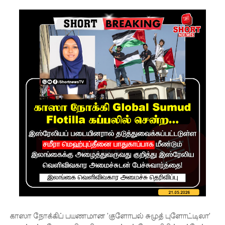
பிரேமதாச
!
சிறைகளு
ம்
குற்றவாளி
களும்
அற்ற
முன்மாதிரி
நாட்டை
உருவாக்கு
வதே
அரசாங்க
த்தின்
காஸா நோக்கிப் பயணமான 'குளோபல் சுமுத் புளோட்டிலா'