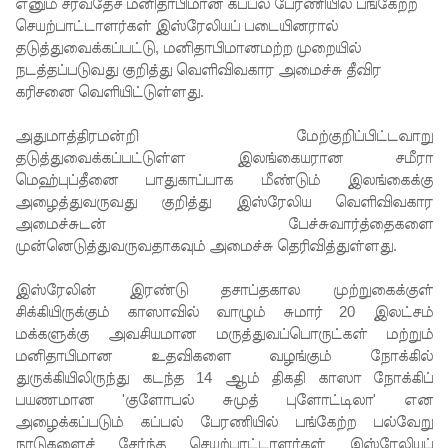
இலக்கு
எனும் சர்வதேச மனிதாபிமான கப்பல் பேரணியில் பங்கேற்ற
செயற்பாட்டாளர்கள் இஸ்ரேலியப் படையினரால்
சீரற்ற
தடுத்துவைக்கப்பட்டு, மனிதாபிமானமற்ற முறையில்
நடத்தப்படுவது குறித்து வெளிவிவகார அமைச்சு தீவிர
வானிலை
கரிசனை வெளியிட்டுள்ளது.
யால் 16
அதுமாத்திரமன்றி மேற்குறிப்பிட்டவாறு
ஆயிரத்தி
தடுத்துவைக்கப்பட்டுள்ள இலங்கையரான சமீரா
ற்கும்
மெஹ்புப்தீனை பாதுகாப்பாக மீண்டும் இலங்கைக்கு
அழைத்துவருவது குறித்து இஸ்ரேலிய வெளிவிவகார
அதிகமா
அமைச்சுடன் பேச்சுவார்த்தைகளை
னோருக்கு
முன்னெடுத்துவருவதாகவும் அமைச்சு தெரிவித்துள்ளது.
பாதிப்பு
இஸ்ரேலின் இரண்டு தசாப்தகால முற்றுகைக்குள்
மத்திய
சிக்கியிருக்கும் காஸாவில் வாழும் சுமார் 20 இலட்சம்
மக்களுக்கு அவசியமான மருத்துவப்பொருட்கள் மற்றும்
மாகாணத்
மனிதாபிமான உதவிகளை வழங்கும் நோக்கில்
தின் புதிய
துருக்கியிலிருந்து கடந்த 14 ஆம் திகதி காஸா நோக்கிப்
பயணமான 'குளோபல் சுமுத் புளோட்டிலா' என
ஆளுநர்
அழைக்கப்படும் கப்பல் பேரணியில் பங்கேற்ற பல்வேறு
நாடுகளைச் சேர்ந்த செயற்பாட்டாளர்கள் இஸ்ரேலியப்
பதவியேற்