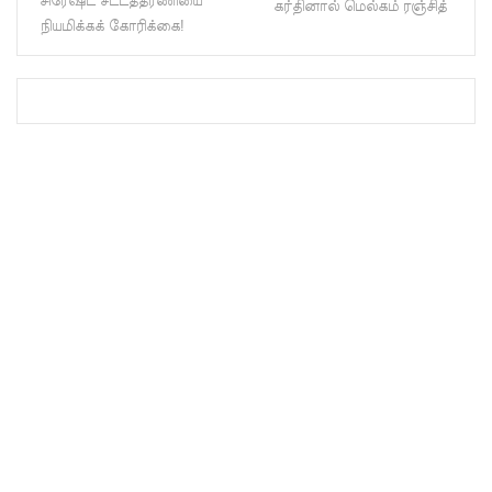
சிரேஷ்ட சட்டத்தரணியை
கர்தினால் மெல்கம் ரஞ்சித்
இலங்கை
நியமிக்கக் கோரிக்கை!
த்
தூதரகம்!
இந்திய
வெளியுற
வுச்
செயலாள
ருக்கும்,
ஜனாதிபதி
க்கும்
இடையில்
சந்திப்பு!
தமிழ்