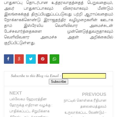
பாதுகாப்பு தொடர்பான உத்தரவாதத்தைத் பெறுவதையும்,
மேல்மு
அவர் பாதுகாப்பாகவும் விரைவாகவும் மீண்டும்
இலங்கைக்குத் திருப்பியனுப்பப்படுவது பற்றி ஆராய்வதையும்
றையீடு
நோக்காகக்கொண்டு இராஜதந்திர வழிமுறைகளின் ஊடாக
வெற்றிய
தாம் இஸ்ரேலிய வெளிவிவார அமைச்சுடன்
பேச்சுவார்த்தைகளை முன்னெடுத்துவருதாகவும்
டைவதற்
வெளிவிவகார அமைச்சு அதன் அறிக்கையில்
கோ
குறிப்பிட்டுள்ளது.
அல்லது
தண்ட
னை
Subscribe to this Blog via Email :
குறைக்கப்
படுவதற்
NEXT
PREVIOUS
கோ
பல்லேகம ஹேமரத்தின
நாட்டில் கொள்கை ரீதியான
வாய்ப்பு
தேரருக்கு எதிரான வழக்கு :
தலைமைத்துவம்
பாதிக்கப்பட்ட சிறுமிக்காக
உருவாக்கப்பட வேண்டும் -
குறைவு -