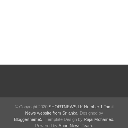
நேரலை
செய்யப்பட்
ட மாநகர
சபை
கூட்டம்
தெஹிவ
ளை -
கல்கிசையி
ல்
ஆரம்பமா
னது!
© Copyright 2020
SHORTNEWS.LK Number 1 Tamil
News website from Srilanka
. Designed by
துபாயில்
Bloggertheme9
| Template Design by
Rajai Mohamed
.
வினோதம்
Powered by
Short News Team
.