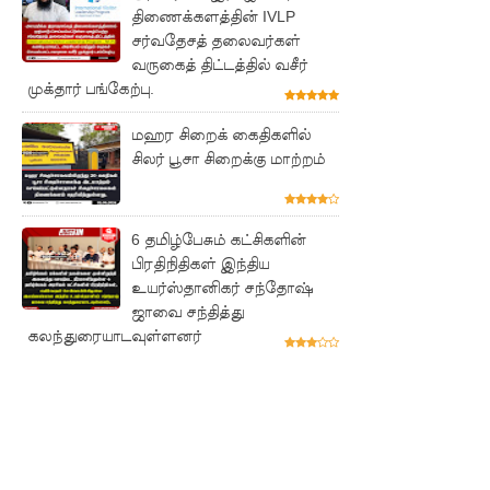
வை
திணைக்களத்தின் IVLP
சர்வதேசத் தலைவர்கள்
முற்றுகை
வருகைத் திட்டத்தில் வசீர்
முக்தார் பங்கேற்பு.
யிட்ட
பல்லன்சே
மஹர சிறைக் கைதிகளில்
சிலர் பூசா சிறைக்கு மாற்றம்
ன
கைதிகள்!
பேராத
6 தமிழ்பேசும் கட்சிகளின்
பிரதிநிதிகள் இந்திய
னைப்
உயர்ஸ்தானிகர் சந்தோஷ்
பல்கலை
ஜாவை சந்தித்து
கலந்துரையாடவுள்ளனர்
மாணவர்
களுக்கா
ன முக்கிய
அறிவிப்பு