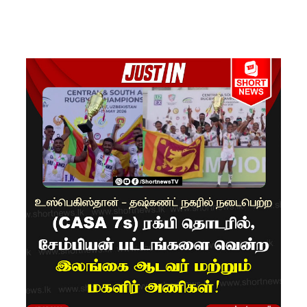
கை!
இலங்கை
அணியின்
பலம்
துடுப்பாட்
டத்திலே
யே
உள்ளது!
நீர்கொழு
ம்பு
சிறைச்சா
லை
மோதல்: