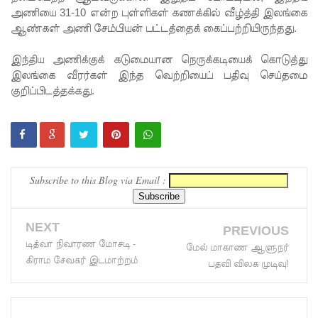
அணியை 31-10 என்ற புள்ளிகள் கணக்கில் வீழ்த்தி இலங்கை
லையை
ஆண்கள் அணி சேம்பியன் பட்டத்தைக் கைப்பற்றியிருந்தது.
சுற்றி
இந்திய அணிக்குக் கடுமையான நெருக்கடியைக் கொடுத்து
பலத்த
இலங்கை வீரர்கள் இந்த வெற்றியைப் பதிவு செய்தமை
குறிப்பிடத்தக்கது.
பாதுகாப்பு!
லலித் -
குகன்
காணாமற்
Subscribe to this Blog via Email :
போன
வழக்கு
NEXT
PREVIOUS
கோட்டாப
டித்வா நிவாரண மோசடி -
மேல் மாகாண ஆளுநர்
கிராம சேவகர் இடமாற்றம்
ய
பதவி விலக முடிவு!
ராஜபக்ச
செப்டம்பர்