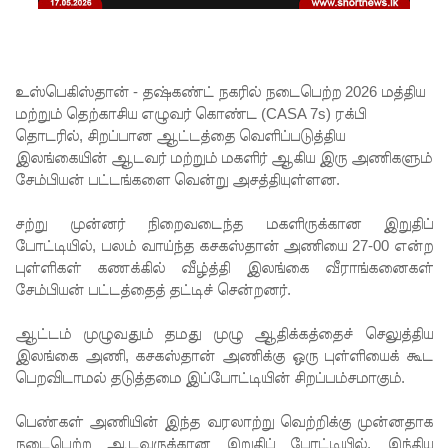
சந்தேகநப
ர்கள் 62
ஆக
உஸ்பெகிஸ்தான் - தஷ்கண்ட் நகரில் நடைபெற்ற
2026 மத்திய
உயர்வு
மற்றும் தெற்காசிய எழுவர் கொண்ட (CASA 7s) ரக்பி
தொடரில், சிறப்பான ஆட்டத்தை வெளிப்படுத்திய
நான்கு
இலங்கையின் ஆடவர் மற்றும் மகளிர் ஆகிய இரு அணிகளும்
மாவட்டங்
சேம்பியன் பட்டங்களை வென்று அசத்தியுள்ளன.
களுக்கு
சற்று முன்னர் நிறைவடைந்த மகளிருக்கான இறுதிப்
மண்சரிவு
போட்டியில், பலம் வாய்ந்த கசகஸ்தான் அணியை 27-00 என்ற
புள்ளிகள் கணக்கில் வீழ்த்தி இலங்கை வீராங்கனைகள்
அபாய
சேம்பியன் பட்டத்தைத் தட்டிச் சென்றனர்.
எச்சரிக்
ஆட்டம் முழுவதும் தமது முழு ஆதிக்கத்தைச் செலுத்திய
கை!
இலங்கை அணி, கசகஸ்தான் அணிக்கு ஒரு புள்ளியைக் கூட
மட்டக்கள
பெறவிடாமல் தடுத்தமை இப்போட்டியின் சிறப்பம்சமாகும்.
ப்பு
பெண்கள் அணியின் இந்த வரலாற்று வெற்றிக்கு முன்னதாக
நடைபெற்ற ஆடவருக்கான இறுதிப் போட்டியில், இந்திய
சிறைச்சா