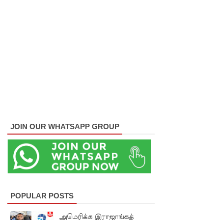
ஒருவர்
பலி!
நாட்டில்
தொடரும்
சிறைக்கல
வரங்கள் -
முப்படையி
னருக்கு
JOIN OUR WHATSAPP GROUP
விடுக்கப்ப
ட்ட
அறிவிப்பு!
சிறையின்
POPULAR POSTS
வாயிற்கத
அமெரிக்க இராஜாங்கத்