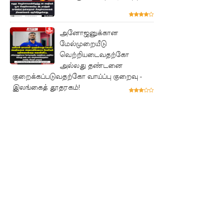
சம்பளம்
உயர்த்தப்
அனோஜனுக்கான
படவில்
மேல்முறையீடு
வெற்றியடைவதற்கோ
லை:
அல்லது தண்டனை
எரிபொரு
குறைக்கப்படுவதற்கோ வாய்ப்பு குறைவு -
இலங்கைத் தூதரகம்!
ள்
கொடுப்ப
னவே
திருத்தப்ப
ட்டது!
22ஆவது
அரசியல
மைப்புத்