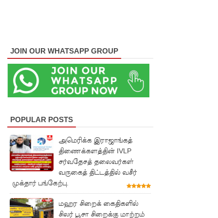
இடம்பெற
வுள்ள
தரம் 5
JOIN OUR WHATSAPP GROUP
புலமைப்ப
ரிசில்
பரீட்சை
தொடர்பில்
POPULAR POSTS
முக்கிய
அமெரிக்க இராஜாங்கத்
அறிவிப்பு!
திணைக்களத்தின் IVLP
நாடாளும
சர்வதேசத் தலைவர்கள்
வருகைத் திட்டத்தில் வசீர்
ன்ற
முக்தார் பங்கேற்பு.
உறுப்பின
மஹர சிறைக் கைதிகளில்
ர்களின்
சிலர் பூசா சிறைக்கு மாற்றம்