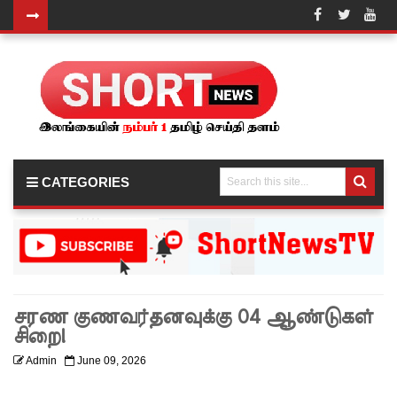
இந்தியா-
இலங்கை
எரிசக்தித்
துறை
ஒத்துழைப்
CATEGORIES
பு குறித்து
ஆய்வு!
சிறுவர்களி
ன்
சரண குணவர்தனவுக்கு 04 ஆண்டுகள்
கற்பனைக்
சிறை!
கு
Admin
June 09, 2026
சிறகூட்டு