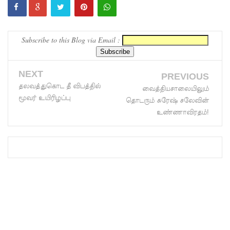
சேவை
மீண்டும்
Subscribe to this Blog via Email :
ஆரம்பம்!
எரிபொரு
NEXT
PREVIOUS
ள் விலை
தலவத்துகொட தீ விபத்தில்
வைத்தியசாலையிலும்
மூவர் உயிரிழப்பு
தொடரும் சுரேஷ் சலேவின்
உயர்வுக்கு
உண்ணாவிரதம்!
எதிராக
போராட்ட
ம்!
டெங்கு
மரணங்க
ளின்
எண்ணிக்