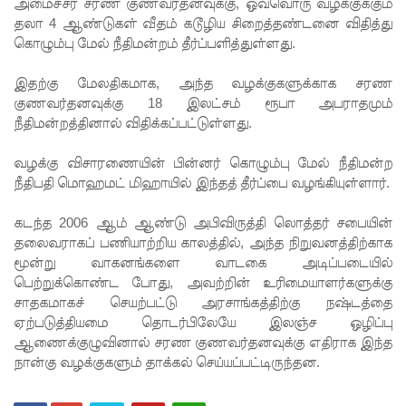
பறிமுதல்!
அமைச்சர் சரண குணவர்தனவுக்கு, ஒவ்வொரு வழக்குக்கும்
தலா 4 ஆண்டுகள் வீதம் கடூழிய சிறைத்தண்டனை விதித்து
இலங்கை
கொழும்பு மேல் நீதிமன்றம் தீர்ப்பளித்துள்ளது.
யர்களை
இதற்கு மேலதிகமாக, அந்த வழக்குகளுக்காக சரண
இலக்கு
குணவர்தனவுக்கு 18 இலட்சம் ரூபா அபராதமும்
நீதிமன்றத்தினால் விதிக்கப்பட்டுள்ளது.
வைத்து
இணைய
வழக்கு விசாரணையின் பின்னர் கொழும்பு மேல் நீதிமன்ற
நீதிபதி மொஹமட் மிஹாயில் இந்தத் தீர்ப்பை வழங்கியுள்ளார்.
வழிப் பண
மோசடி -
கடந்த 2006 ஆம் ஆண்டு அபிவிருத்தி லொத்தர் சபையின்
தலைவராகப் பணியாற்றிய காலத்தில், அந்த நிறுவனத்திற்காக
எச்சரிக்
மூன்று வாகனங்களை வாடகை அடிப்படையில்
கை!
பெற்றுக்கொண்ட போது, அவற்றின் உரிமையாளர்களுக்கு
சாதகமாகச் செயற்பட்டு அரசாங்கத்திற்கு நஷ்டத்தை
குவைத் –
ஏற்படுத்தியமை தொடர்பிலேயே இலஞ்ச ஒழிப்பு
கொழும்பு
ஆணைக்குழுவினால் சரண குணவர்தனவுக்கு எதிராக இந்த
நான்கு வழக்குகளும் தாக்கல் செய்யப்பட்டிருந்தன.
ஸ்ரீலங்கன்
விமான