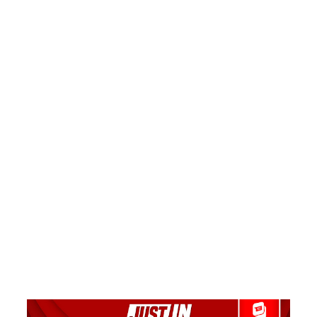
ம்
“இளஞ்சி
றகுகள்” –
சிமாரா
அலியின்
சிறுவர்
கதை நூல்
ஆகஸ்ட்
15
வெளியீடு!
மகசின்
சிறைக்கு
ள்