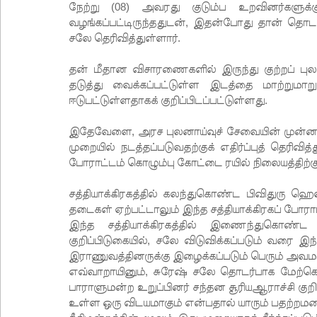
நேற்று (08) அவரது குடும்ப உறவினர்களுக்க
வழங்கப்பட்டிருந்ததுடன், இதன்போது தான் தொடர்ந
சலே தெரிவித்துள்ளார்.
தன் மீதான விசாரணைகளில் இருந்து குற்றப் புலன
தடுத்து வைக்கப்பட்டுள்ள இடத்தை மாற்றுமாற
ஈடுபட்டுள்ளதாகக் குறிப்பிடப்பட்டுள்ளது.
இதேவேளை, அரச புலனாய்வுச் சேவையின் முன்னாள
முறையில் நடத்தப்படுவதற்குக் எதிர்ப்புத் தெரிவித்
போராட்டம் கொழும்பு கோட்டை ரயில் நிலையத்திற்கு
சத்தியாக்கிரகத்தில் கலந்துகொண்ட பிவிதுரு 
தடைகள் ஏற்பட்டாலும் இந்த சத்தியாக்கிரகப் போரா
இந்த சத்தியாக்கிரகத்தில் இணைந்துகொண
குறிப்பிடுகையில், சலே விடுவிக்கப்படும் வரை இந
இராணுவத்தினருக்கு இழைக்கப்படும் பெரும் அவமான
எவ்வாறாயினும், சுரேஷ் சலே தொடர்பாக மேற்கொள
பாராளுமன்ற உறுப்பினர் சந்தன சூரியஆராச்சி குறி
உள்ள ஒரு விடயமாகும் என்பதால் யாரும் பதற்றம