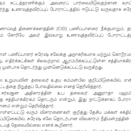
ும் சட்டத்தரணிக்கும் அவரைப் பார்வையிடுவதற்கான வாய்ப
்து உணவுத்தவிர்ப்புப் போராட்டத்தில் ஈடுபட்டு வருவதாக சுர
ாய்வுத் திணைக்களத்தின் (CID) பணிப்பாளரை நீக்குமாறும், த
ும் கோரியே அவர் இவ்வாறு உணவுத்தவிர்ப்புப் போராட்டத்த
் பணிப்பாளர் சுரேஷ் சலேக்கு அநாகரிகமாக மற்றும் கொடூர
து, எதிர்க்கட்சிகள் சிலவற்றால் ஆரம்பிக்கப்பட்டுள்ள சத்தியாக்கிர
 முன்பாக தொடர்ந்து முன்னெடுக்கப்பட்டு வருகிறது.
ஹெல உறுமயவின் தலைவர் உதய கம்மன்பில குறிப்பிடுகையில், எ
ட்டத்தை நிறுத்தப் போவதில்லை எனத் தெரிவித்தார்.
்ட சர்வஜன அதிகாரத்தின் உப தலைவர் அனுராதா யஹம்
்த சத்தியாக்கிரகம் தொடரும் என்றும், இது நாட்டுக்காகப் போரா
ம் என்றும் தெரிவித்தார்.
்ளப்பட்டு வரும் விசாரணைகள் குறித்து தேசிய மக்கள் சக்திய
ப்பிடுகையில், சுரேஷ் சலே தொடர்பான விவகாரம் நீதிமன்றத்தின் க
டையத் தேவையில்லை எனக் கூறினார்.