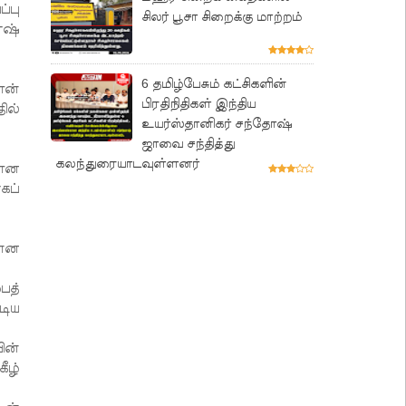
்பு
சிலர் பூசா சிறைக்கு மாற்றம்
ேஷ்
6 தமிழ்பேசும் கட்சிகளின்
ான்
பிரதிநிதிகள் இந்திய
ில்
உயர்ஸ்தானிகர் சந்தோஷ்
ஜாவை சந்தித்து
கலந்துரையாடவுள்ளனர்
மான
கப்
ன்ன
பத்
டிய
ின்
ீழ்