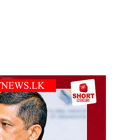
 - 11 பேர் காயம்!
ிதம்!
ழிப்பு வேலைத்திட்டம் - அமைச்சர் நளிந்த ஜயதிஸ்ஸ!
!
ுறையீட்டு விசாரணை செப்டம்பர் 23 வரை ஒத்திவைப்பு!
திருத்தச் சட்டமூலம்!
கை!