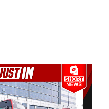
தரமுயர்வு!
லைமை கட்டுப்பாட்டுக்குள்!
திருத்தச் சட்டமூலம்!
கை!
ளது!
 62 ஆக உயர்வு
்கை கடவுச்சீட்டுகள் நிராகரிப்பு - முஜீப் எம்.பி.
ல் கடும் போக்குவரத்து!