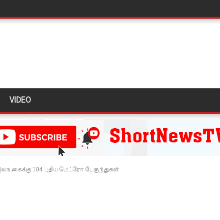
த்து ஆய்வு!
ள்” – சிமாரா அலியின் சிறுவர் கதை நூல் ஆகஸ்ட் 15 வெளியீடு!
ுவர் கைது!
் 431 பறிமுதல்!
 மோசடி - எச்சரிக்கை!
VIDEO
ும் ஆரம்பம்!
்பு!
இன்று முதல் மீண்டும் ஆரம்பம்!
ங்கைக்கு 104 புதிய மெட்ரோ பேருந்துகள்
ை தொடர்பில் முக்கிய அறிவிப்பு!
டவில்லை: எரிபொருள் கொடுப்பனவே திருத்தப்பட்டது!
தியில் இறங்கத் தயாராகும் சட்டத்தரணிகள்!