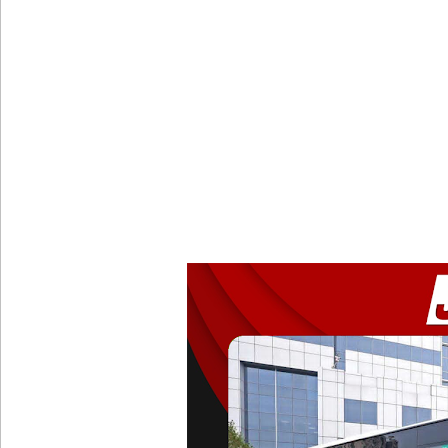
ஷானி அபேசேகர, பிரதிக் காவல்துறை மா அதிபராக 
குருவிட்ட மற்றும் பல்லன்சேன சிறைச்சாலைகளின் நி
வர்த்தமானியில் வெளியானது 22வது அரசியலமைப்புத் 
யாழ்.சிறைச்சாலையிலும் விசேட பாதுகாப்பு நடவடிக்
இலங்கை அணியின் பலம் துடுப்பாட்டத்திலேயே உள்
நீர்கொழும்பு சிறைச்சாலை மோதல்: சந்தேகநபர்கள்
தரக் குறைபாடுகள் காரணமாக சில நாடுகளில் புதிய இலங
தெற்கு அதிவேக நெடுஞ்சாலையின் கெலனிகம பகுதியி