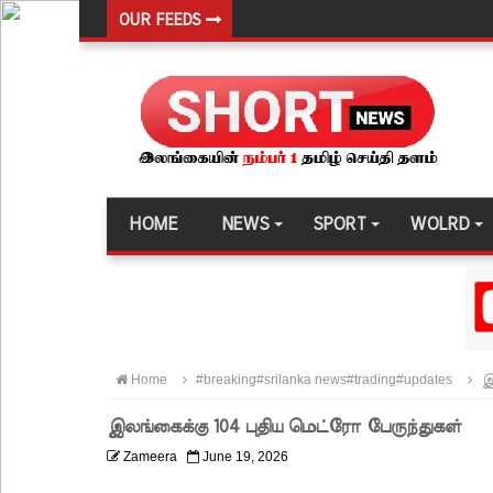
OUR FEEDS
இந்தியா-இலங்கை எரிசக்தித் துறை ஒத்துழைப்பு குறி
சிறுவர்களின் கற்பனைக்கு சிறகூட்டும் “இளஞ்சிறகுக
மகசின் சிறைக்குள் போதைப்பொருள் வீச முயன்ற இர
நாடு தழுவிய சோதனைகளில் தரமற்ற தலைக்கவசங்கள
இலங்கையர்களை இலக்கு வைத்து இணையவழிப் பண
HOME
NEWS
SPORT
WOLRD
குவைத் – கொழும்பு ஸ்ரீலங்கன் விமான சேவை மீண்ட
எரிபொருள் விலை உயர்வுக்கு எதிராக போராட்டம்!
டெங்கு மரணங்களின் எண்ணிக்கை 64 ஆக அதிகரிப
குவைத் - கொழும்பு ஸ்ரீலங்கன் வானூர்தி சேவைகள் 
Home
#breaking#srilanka news#trading#updates
இல
நாளை இடம்பெறவுள்ள தரம் 5 புலமைப்பரிசில் பரீட்ச
இலங்கைக்கு 104 புதிய மெட்ரோ பேருந்துகள்
நாடாளுமன்ற உறுப்பினர்களின் சம்பளம் உயர்த்தப்ப
Zameera
June 19, 2026
22ஆவது அரசியலமைப்புத் திருத்தத்திற்கு எதிராக வீ