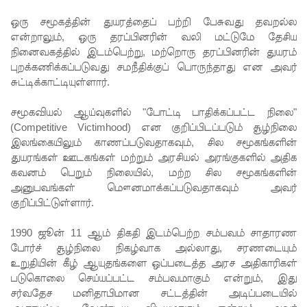
கட்டுப்பாட்
ஒரு சமூகத்தின் துயரத்தைப் பற்றி பேசுவது தவறல்ல
என்றாலும், ஒரு தரப்பினரின் வலி மட்டுமே தேசிய
டுக்குள்!
நினைவகத்தில் இடம்பெற்று, மற்றொரு தரப்பினரின் துயரம்
வர்த்தமா
புறக்கணிக்கப்படுவது சமநீதிக்குப் பொருந்தாது என அவர்
சுட்டிக்காட்டியுள்ளார்.
னியில்
வெளியா
சமூகவியல் ஆய்வுகளில் "போட்டி பாதிக்கப்பட்ட நிலை"
(Competitive Victimhood) என குறிப்பிடப்படும் சூழ்நிலை
னது
இலங்கையிலும் காணப்படுவதாகவும், சில சமூகங்களின்
22வது
துயரங்கள் ஊடகங்கள் மற்றும் அரசியல் அரங்குகளில் அதிக
கவனம் பெறும் நிலையில், மற்ற சில சமூகங்களின்
அரசியல
அனுபவங்கள் மௌனமாக்கப்படுவதாகவும் அவர்
குறிப்பிட்டுள்ளார்.
மைப்புத்
திருத்தச்
1990 ஜூன் 11 ஆம் திகதி இடம்பெற்ற சம்பவம் சாதாரண
போர்ச் சூழ்நிலை நிகழ்வாக அல்லாது, சரணடையும்
சட்டமூலம்
உறுதியின் கீழ் ஆயுதங்களை ஒப்படைத்த அரச அதிகாரிகள்
!
படுகொலை செய்யப்பட்ட சம்பவமாகும் என்றும், இது
சர்வதேச மனிதாபிமான சட்டத்தின் அடிப்படையில்
யாழ்.சிறை