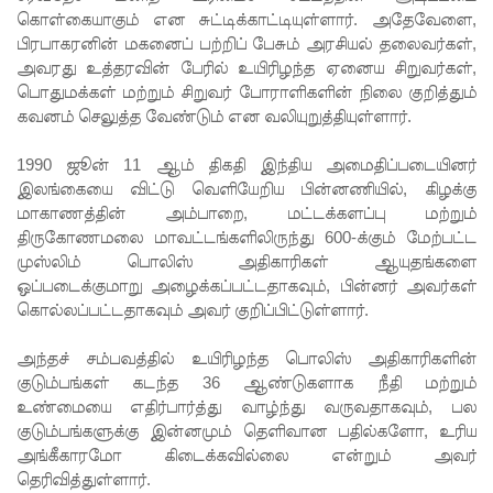
கொள்கையாகும் என சுட்டிக்காட்டியுள்ளார். அதேவேளை,
அபேசேக
பிரபாகரனின் மகனைப் பற்றிப் பேசும் அரசியல் தலைவர்கள்,
அவரது உத்தரவின் பேரில் உயிரிழந்த ஏனைய சிறுவர்கள்,
ர, பிரதிக்
பொதுமக்கள் மற்றும் சிறுவர் போராளிகளின் நிலை குறித்தும்
காவல்து
கவனம் செலுத்த வேண்டும் என வலியுறுத்தியுள்ளார்.
றை மா
1990 ஜூன் 11 ஆம் திகதி இந்திய அமைதிப்படையினர்
அதிபராக
இலங்கையை விட்டு வெளியேறிய பின்னணியில், கிழக்கு
மாகாணத்தின் அம்பாறை, மட்டக்களப்பு மற்றும்
தரமுயர்வு!
திருகோணமலை மாவட்டங்களிலிருந்து 600-க்கும் மேற்பட்ட
குருவிட்ட
முஸ்லிம் பொலிஸ் அதிகாரிகள் ஆயுதங்களை
ஒப்படைக்குமாறு அழைக்கப்பட்டதாகவும், பின்னர் அவர்கள்
மற்றும்
கொல்லப்பட்டதாகவும் அவர் குறிப்பிட்டுள்ளார்.
பல்லன்சே
அந்தச் சம்பவத்தில் உயிரிழந்த பொலிஸ் அதிகாரிகளின்
ன
குடும்பங்கள் கடந்த 36 ஆண்டுகளாக நீதி மற்றும்
உண்மையை எதிர்பார்த்து வாழ்ந்து வருவதாகவும், பல
சிறைச்சா
குடும்பங்களுக்கு இன்னமும் தெளிவான பதில்களோ, உரிய
லைகளின்
அங்கீகாரமோ கிடைக்கவில்லை என்றும் அவர்
தெரிவித்துள்ளார்.
நிலைமை