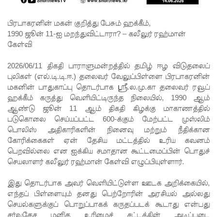
திருத்தப்ப
ட்டது!
பிரபாகரனின் மகன் குறித்து பேசும் ஹக்கீம்,
1990 ஜூன் 11-ஐ மறந்துவிட்டாரா? – கலீலுர் ரஹ்மான்
22ஆவது
கேள்வி
அரசியல
2026/06/11 திகதி பாராளுமன்றத்தில் தமிழ் ஈழ விடுதலைப்
மைப்புத்
புலிகள் (எல்.டி.டி.ஈ.) தலைவர் வேலுப்பிள்ளை பிரபாகரனின்
திருத்தத்தி
மகனின் பாதுகாப்பு தொடர்பாக ஸ்ரீ.ல.மு.கா தலைவர் ரவூப்
ஹக்கீம் கருத்து வெளியிட்டிருந்த நிலையில், 1990 ஆம்
ற்கு
ஆண்டு ஜூன் 11 ஆம் திகதி கிழக்கு மாகாணத்தில்
எதிராக
படுகொலை செய்யப்பட்ட 600-க்கும் மேற்பட்ட முஸ்லிம்
பொலிஸ் அதிகாரிகளின் நினைவு மற்றும் நீதிக்கான
வீதியில்
கோரிக்கைகள் ஏன் தேசிய மட்டத்தில் உரிய கவனம்
இறங்கத்
பெறவில்லை என ஐக்கிய சமாதான கூட்டமைப்பின் பொதுச்
செயலாளர் கலீலுர் ரஹ்மான் கேள்வி எழுப்பியுள்ளார்.
தயாராகும்
சட்டத்தர
இது தொடர்பாக அவர் வெளியிட்டுள்ள ஊடக அறிக்கையில்,
எந்தப் பிள்ளையும் தனது பெற்றோரின் அரசியல் அல்லது
ணிகள்!
செயல்களுக்குப் பொறுப்பாகக் கருதப்படக் கூடாது என்பது
சர்வதேச மனித உரிமைச் சட்டத்தின் அடிப்படை
ஷானி