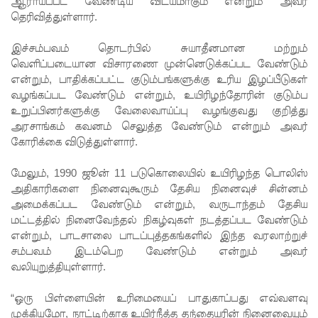
ஆராயப்பட வேண்டிய விடயமாகும் என்றும் அவர்
ச்சாலையி
தெரிவித்துள்ளார்.
லும்
இச்சம்பவம் தொடர்பில் சுயாதீனமான மற்றும்
விசேட
வெளிப்படையான விசாரணை முன்னெடுக்கப்பட வேண்டும்
என்றும், பாதிக்கப்பட்ட குடும்பங்களுக்கு உரிய இழப்பீடுகள்
பாதுகாப்பு
வழங்கப்பட வேண்டும் என்றும், உயிரிழந்தோரின் குடும்ப
நடவடிக்
உறுப்பினர்களுக்கு வேலைவாய்ப்பு வழங்குவது குறித்து
அரசாங்கம் கவனம் செலுத்த வேண்டும் என்றும் அவர்
கை!
கோரிக்கை விடுத்துள்ளார்.
இலங்கை
மேலும், 1990 ஜூன் 11 படுகொலையில் உயிரிழந்த பொலிஸ்
அணியின்
அதிகாரிகளை நினைவுகூரும் தேசிய நினைவுச் சின்னம்
அமைக்கப்பட வேண்டும் என்றும், வருடாந்தம் தேசிய
பலம்
மட்டத்தில் நினைவேந்தல் நிகழ்வுகள் நடத்தப்பட வேண்டும்
துடுப்பாட்
என்றும், பாடசாலை பாடப்புத்தகங்களில் இந்த வரலாற்றுச்
சம்பவம் இடம்பெற வேண்டும் என்றும் அவர்
டத்திலே
வலியுறுத்தியுள்ளார்.
யே
“ஒரு பிள்ளையின் உரிமையைப் பாதுகாப்பது எவ்வளவு
உள்ளது!
முக்கியமோ, நாட்டிற்காக உயிர்நீத்த தந்தையரின் நினைவையும்