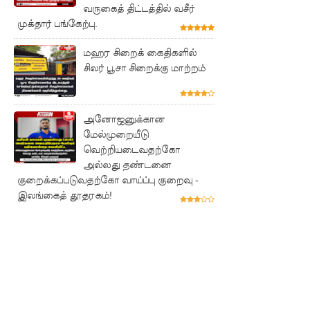
வருகைத் திட்டத்தில் வசீர்
நேற்றைய
முக்தார் பங்கேற்பு.
மெகசின்
மஹர சிறைக் கைதிகளில்
சிறை
சிலர் பூசா சிறைக்கு மாற்றம்
மோதலில்
கைதி
அனோஜனுக்கான
மேல்முறையீடு
ஒருவர்
வெற்றியடைவதற்கோ
பலி!
அல்லது தண்டனை
குறைக்கப்படுவதற்கோ வாய்ப்பு குறைவு -
நாட்டில்
இலங்கைத் தூதரகம்!
தொடரும்
சிறைக்கல
வரங்கள் -
முப்படையி
னருக்கு