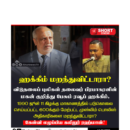
அறிவிப்பு!
நாடாளும
ன்ற
உறுப்பின
ர்களின்
சம்பளம்
உயர்த்தப்
படவில்
லை:
எரிபொரு
ள்
கொடுப்ப
னவே