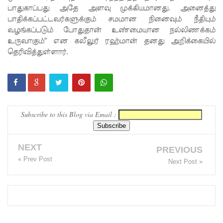
நீர்கொழு
பாதுகாப்பது அதே அளவு முக்கியமானது. அனைத்து
பாதிக்கப்பட்டவர்களுக்கும் சமமான நினைவும் நீதியும்
ம்பு
வழங்கப்படும் போதுதான் உண்மையான நல்லிணக்கம்
சிறைச்சா
உருவாகும்” என கலீலுர் ரஹ்மான் தனது அறிக்கையில்
தெரிவித்துள்ளார்.
லை
மோதல்:
சந்தேகநப
ர்கள் 62
Subscribe to this Blog via Email :
ஆக
உயர்வு
NEXT
PREVIOUS
நான்கு
« Prev Post
Next Post »
மாவட்டங்
களுக்கு
மண்சரிவு