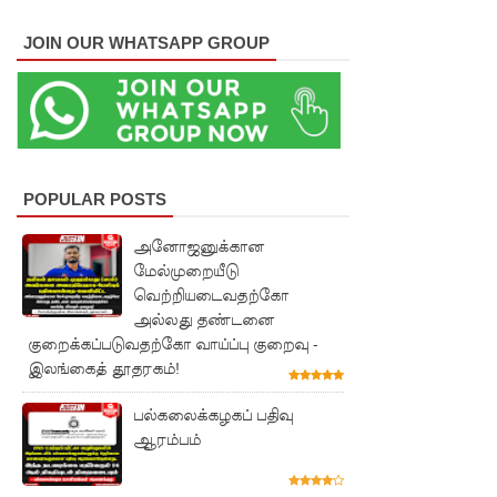
ஆய்வு!
JOIN OUR WHATSAPP GROUP
சிறுவர்களி
ன்
கற்பனைக்
கு
POPULAR POSTS
சிறகூட்டு
அனோஜனுக்கான
ம்
மேல்முறையீடு
“இளஞ்சி
வெற்றியடைவதற்கோ
அல்லது தண்டனை
றகுகள்” –
குறைக்கப்படுவதற்கோ வாய்ப்பு குறைவு -
சிமாரா
இலங்கைத் தூதரகம்!
அலியின்
பல்கலைக்கழகப் பதிவு
சிறுவர்
ஆரம்பம்
கதை நூல்