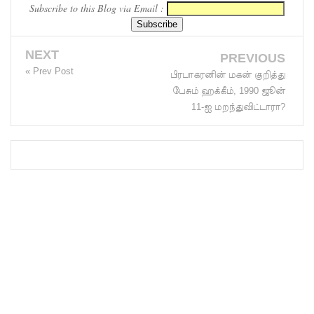
Subscribe to this Blog via Email :
காரணமா
க சில
NEXT
PREVIOUS
நாடுகளில்
« Prev Post
பிரபாகரனின் மகன் குறித்து
பேசும் ஹக்கீம், 1990 ஜூன்
புதிய
11-ஐ மறந்துவிட்டாரா?
இலங்கை
கடவுச்சீட்
டுகள்
நிராகரிப்பு
- முஜீப்
எம்.பி.
தெற்கு
அதிவேக
நெடுஞ்சா