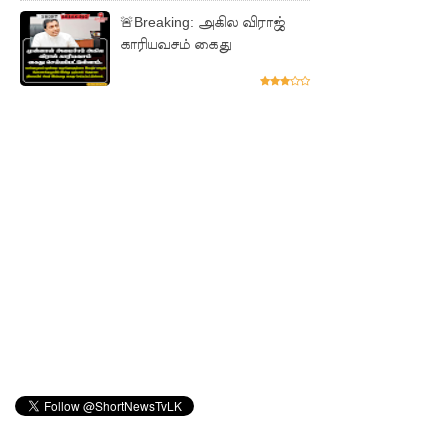
ஆகஸ்ட்
🚨Breaking: அகில விராஜ்
காரியவசம் கைது
15
வெளியீடு!
மகசின்
சிறைக்கு
ள்
போதைப்
பொருள்
வீச
முயன்ற
இருவர்
கைது!
நாடு