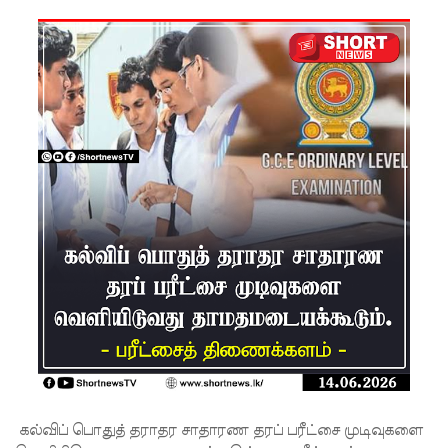
பிரேர
ணையைத்
தோற்கடித்
தாலும்
சிறைச்சா
லை
மோதல்
தொடர்கி
ன்றது! -
சஜித்
பிரேமதாச
குற்றச்சாட்
டு
கல்விப் பொதுத் தராதர சாதாரண தரப் பரீட்சை முடிவுகளை