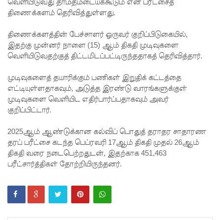
சிறை
வெளியிடுவது தாமதமடையக்கூடும் என பரீட்சைத்
திணைக்களம் தெரிவித்துள்ளது.
மோதல்க
திணைக்களத்தின் பேச்சாளர் ஒருவர் குறிப்பிடுகையில்,
ளுக்கும்
இதற்கு முன்னர் நாளை (15) ஆம் திகதி முடிவுகளை
ராஜபக்ஷர்
வெளியிடுவதற்குத் திட்டமிடப்பட்டிருந்ததாகத் தெரிவித்தார்.
களுக்கும்
முடிவுகளைத் தயாரிக்கும் பணிகள் இறுதிக் கட்டத்தை
தொடர்பா?
எட்டியுள்ளதாகவும், அடுத்த இரண்டு வாரங்களுக்குள்
முடிவுகளை வெளியிட எதிர்பார்ப்பதாகவும் அவர்
" :
குறிப்பிட்டார்.
அரசாங்க
2025ஆம் ஆண்டுக்கான கல்விப் பொதுத் தராதர சாதாரண
த்தை
தரப் பரீட்சை கடந்த பெப்ரவரி 17ஆம் திகதி முதல் 26ஆம்
சாடிய
திகதி வரை நடைபெற்றதுடன், இதற்காக 451,463
பரீட்சார்த்திகள் தோற்றியிருந்தனர்.
நாமல்!
தரக்
குறைபாடு
கள்