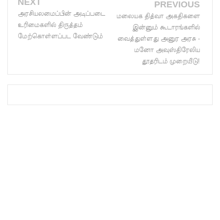
NEXT
PREVIOUS
முப்படையி
அரசியலமைப்பின் அடிப்படை
மலையக தித்வா அகதிகளை
உரிமைகளில் திருத்தம்
இன்னும் கூடாரங்களில்
னருக்கு
மேற்கொள்ளப்பட வேண்டும்
வைத்துள்ளது அனுர அரசு -
விடுக்கப்ப
மனோ அவுஸ்திரேலிய
தூதரிடம் முறையீடு!
ட்ட
அறிவிப்பு!
சிறையின்
வாயிற்கத
வை
முற்றுகை
யிட்ட
பல்லன்சே
ன
கைதிகள்!