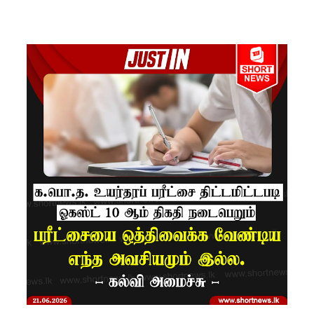
களுக்கு
மண்சரிவு
அபாய
எச்சரிக்
கை!
மட்டக்கள
ப்பு
சிறைச்சா
லையை
சுற்றி
பலத்த
பாதுகாப்பு!
லலித் -