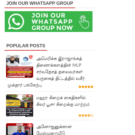
JOIN OUR WHATSAPP GROUP
ஏறி
போராட்ட
ம்
குருவிட்ட
சிறையின்
POPULAR POSTS
பதற்றம்
அமெரிக்க இராஜாங்கத்
திணைக்களத்தின் IVLP
கட்டுப்பாட்
சர்வதேசத் தலைவர்கள்
டுக்குள்
வருகைத் திட்டத்தில் வசீர்
முக்தார் பங்கேற்பு.
வந்தது!
புதிய
மஹர சிறைக் கைதிகளில்
சிலர் பூசா சிறைக்கு மாற்றம்
மெகசின்
சிறைச்சா
அனோஜனுக்கான
லையில்
மேல்முறையீடு