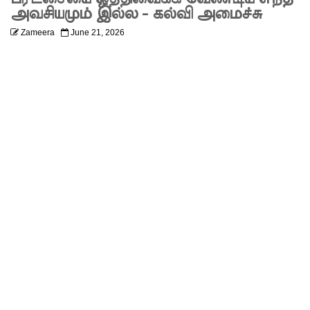
யே
அவசியமும் இல்ல - கல்வி அமைச்சு
Zameera
June 21, 2026
உள்ளது!
நீர்கொழு
ம்பு
சிறைச்சா
லை
மோதல்:
சந்தேகநப
ர்கள் 62
ஆக
உயர்வு
நான்கு
மாவட்டங்