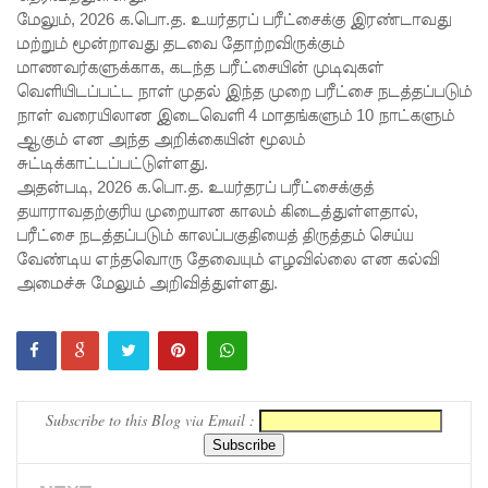
மேலும், 2026 க.பொ.த. உயர்தரப் பரீட்சைக்கு இரண்டாவது
நீதிமன்றம்
மற்றும் மூன்றாவது தடவை தோற்றவிருக்கும்
மாணவர்களுக்காக, கடந்த பரீட்சையின் முடிவுகள்
உத்தரவு!
வெளியிடப்பட்ட நாள் முதல் இந்த முறை பரீட்சை நடத்தப்படும்
நேற்றைய
நாள் வரையிலான இடைவெளி 4 மாதங்களும் 10 நாட்களும்
ஆகும் என அந்த அறிக்கையின் மூலம்
மெகசின்
சுட்டிக்காட்டப்பட்டுள்ளது.
சிறை
அதன்படி, 2026 க.பொ.த. உயர்தரப் பரீட்சைக்குத்
தயாராவதற்குரிய முறையான காலம் கிடைத்துள்ளதால்,
மோதலில்
பரீட்சை நடத்தப்படும் காலப்பகுதியைத் திருத்தம் செய்ய
கைதி
வேண்டிய எந்தவொரு தேவையும் எழவில்லை என கல்வி
அமைச்சு மேலும் அறிவித்துள்ளது.
ஒருவர்
பலி!
நாட்டில்
தொடரும்
Subscribe to this Blog via Email :
சிறைக்கல
வரங்கள் -