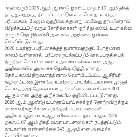
குகன்
எதிர்வரும் 2026 ஆம் ஆண்டு ஓகஸ்ட் மாதம் 10 ஆம் திகதி
காணாமற்
நடத்துவதற்குத் திட்டமிடப்பட்டுள்ள க.பொ.த. உயர்தரப்
பரீட்சையை மேலும் ஒத்திவைக்குமாறு பல்வேறு தரப்பினரால்
போன
விடுக்கப்பட்டு வரும் கோரிக்கைகள் குறித்து கல்வி, உயர் கல்வி
வழக்கு
மற்றும் தொழிற்கல்வி அமைச்சு அறிக்கை ஒன்றை
வெளியிட்டுள்ளது.
கோட்டாப
2026 உயர்தரப் பரீட்சைக்குத் தயாராவதற்குப் போதுமான
ய
காலம் உள்ளதால், பரீட்சை நடத்தப்படும் காலப்பகுதியைத்
திருத்தம் செய்ய வேண்டிய அவசியமில்லை என அந்த
ராஜபக்ச
அறிக்கையில் அமைச்சு தெளிவுபடுத்தியுள்ளது.
செப்டம்பர்
தேசிய கல்வி நிறுவனத்தினால் வெளியிடப்பட்ட ஆசிரியர்
வழிகாட்டிக்கு இணங்க, உயர்தரப் பாடத்திட்டங்களை பூர்த்தி
29ஆம்
செய்வதற்குத் தேவையான நாட்களின் எண்ணிக்கை 300
தேதி
ஆகும் என அந்த அறிக்கையில் குறிப்பிடப்பட்டுள்ளது.
2026 ஆம் ஆண்டு உயர்தரப் பரீட்சைக்குத் தோற்றவிருக்கும்
காணொ
மாணவர்களுக்கான கற்பித்தல் நடவடிக்கைகள்
ளி மூலம்
அதிகாரப்பூர்வமாக ஆரம்பிக்கப்பட்ட நாள் முதல் 2026
ஓகஸ்ட் 07 ஆம் திகதி வரை பாடசாலைகள் நடத்தப்படும்
சாட்சியம
நாட்களின் எண்ணிக்கை 343 ஆகும் என அமைச்சு
தெரிவித்துள்ளது.
ளிக்க