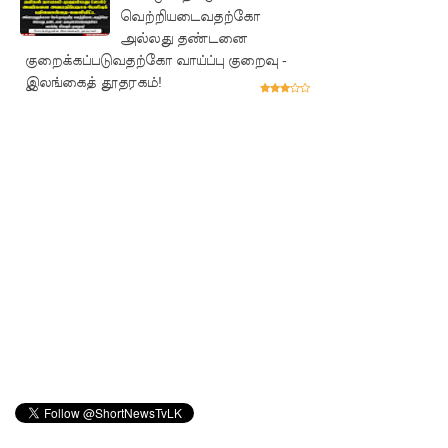
நேற்று
வெற்றியடைவதற்கோ
அல்லது தண்டனை
அமைதியி
குறைக்கப்படுவதற்கோ வாய்ப்பு குறைவு -
ன்மை - 11
இலங்கைத் தூதரகம்!
பேர்
காயம்!
குருவிட்ட
சிறை
மோதலில்
இருவர்
பலி!
குருவிட்ட
சிறைச்சா
லையில்